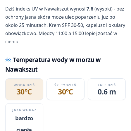
Dziś indeks UV w Nawakszut wynosi
7.6
(wysoki) - bez
ochrony jasna skóra może ulec poparzeniu już po
około 25 minutach. Krem SPF 30-50, kapelusz i okulary
obowiązkowo. Między 11:00 a 15:00 lepiej zostać w
cieniu.
Temperatura wody w morzu w
Nawakszut
WODA DZIŚ
ŚR. TYDZIEŃ
FALE DZIŚ
30℃
30℃
0.6 m
JAKA WODA?
bardzo
ciepła