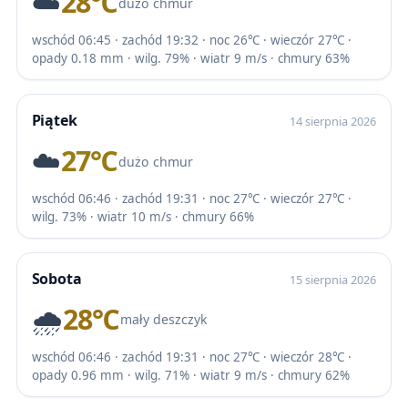
☁️
28℃
dużo chmur
wschód 06:45 · zachód 19:32 · noc 26℃ · wieczór 27℃ ·
opady 0.18 mm · wilg. 79% · wiatr 9 m/s · chmury 63%
Piątek
14 sierpnia 2026
☁️
27℃
dużo chmur
wschód 06:46 · zachód 19:31 · noc 27℃ · wieczór 27℃ ·
wilg. 73% · wiatr 10 m/s · chmury 66%
Sobota
15 sierpnia 2026
🌧️
28℃
mały deszczyk
wschód 06:46 · zachód 19:31 · noc 27℃ · wieczór 28℃ ·
opady 0.96 mm · wilg. 71% · wiatr 9 m/s · chmury 62%