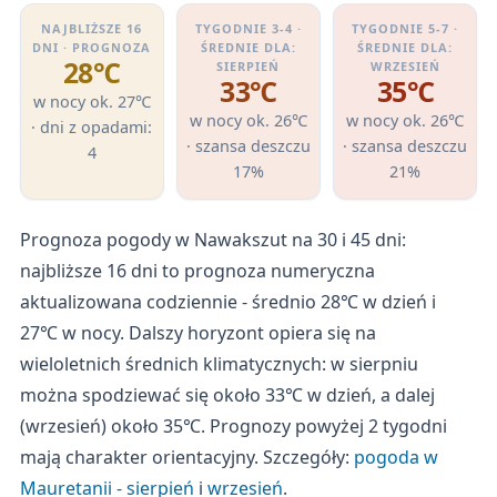
NAJBLIŻSZE 16
TYGODNIE 3-4 ·
TYGODNIE 5-7 ·
DNI · PROGNOZA
ŚREDNIE DLA:
ŚREDNIE DLA:
28℃
SIERPIEŃ
WRZESIEŃ
33℃
35℃
w nocy ok. 27℃
w nocy ok. 26℃
w nocy ok. 26℃
· dni z opadami:
· szansa deszczu
· szansa deszczu
4
17%
21%
Prognoza pogody w Nawakszut na 30 i 45 dni:
najbliższe 16 dni to prognoza numeryczna
aktualizowana codziennie - średnio 28℃ w dzień i
27℃ w nocy. Dalszy horyzont opiera się na
wieloletnich średnich klimatycznych: w sierpniu
można spodziewać się około 33℃ w dzień, a dalej
(wrzesień) około 35℃. Prognozy powyżej 2 tygodni
mają charakter orientacyjny. Szczegóły:
pogoda w
Mauretanii - sierpień
i
wrzesień
.