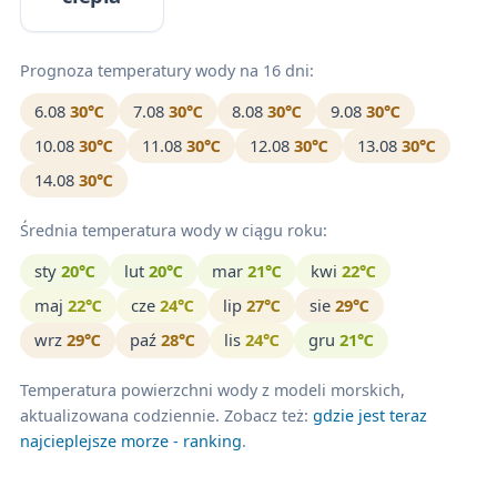
Prognoza temperatury wody na 16 dni:
6.08
30℃
7.08
30℃
8.08
30℃
9.08
30℃
10.08
30℃
11.08
30℃
12.08
30℃
13.08
30℃
14.08
30℃
Średnia temperatura wody w ciągu roku:
sty
20℃
lut
20℃
mar
21℃
kwi
22℃
maj
22℃
cze
24℃
lip
27℃
sie
29℃
wrz
29℃
paź
28℃
lis
24℃
gru
21℃
Temperatura powierzchni wody z modeli morskich,
aktualizowana codziennie. Zobacz też:
gdzie jest teraz
najcieplejsze morze - ranking
.