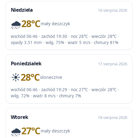
Niedziela
16 sierpnia 2026
🌧️
28℃
mały deszczyk
wschód 06:46 · zachód 19:30 · noc 28℃ · wieczór 28℃ ·
opady 3.51 mm · wilg. 75% · wiatr 5 m/s · chmury 81%
Poniedziałek
17 sierpnia 2026
☀️
28℃
słonecznie
wschód 06:46 · zachód 19:29 · noc 27℃ · wieczór 28℃ ·
wilg. 72% · wiatr 8 m/s · chmury 7%
Wtorek
18 sierpnia 2026
🌧️
27℃
mały deszczyk