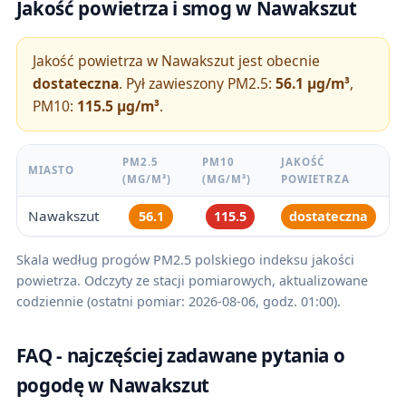
Jakość powietrza i smog w Nawakszut
Jakość powietrza w Nawakszut jest obecnie
dostateczna
. Pył zawieszony PM2.5:
56.1 µg/m³
,
PM10:
115.5 µg/m³
.
PM2.5
PM10
JAKOŚĆ
MIASTO
(ΜG/M³)
(ΜG/M³)
POWIETRZA
Nawakszut
56.1
115.5
dostateczna
Skala według progów PM2.5 polskiego indeksu jakości
powietrza. Odczyty ze stacji pomiarowych, aktualizowane
codziennie (ostatni pomiar: 2026-08-06, godz. 01:00).
FAQ - najczęściej zadawane pytania o
pogodę w Nawakszut