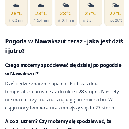
☁️
☁️
🌤️
🌤️
🌤️
28℃
28℃
28℃
27℃
27℃
💧 0.2 mm
💧 5.4 mm
💧 0.4 mm
💧 2.8 mm
noc 26℃
Pogoda w Nawakszut teraz - jaka jest dziś
i jutro?
Czego możemy spodziewać się dzisiaj po pogodzie
w Nawakszut?
Dziś będzie znacznie upalnie. Podczas dnia
temperatura urośnie aż do około 28 stopni. Niestety
nie ma co liczyć na znaczną ulgę po zmierzchu. W
ciągu nocy temperatura zmniejszy się do 27 stopni.
A co z jutrem? Czy możemy się spodziewać, że