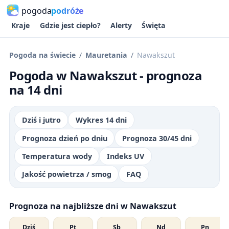
pogoda
podróże
Kraje
Gdzie jest ciepło?
Alerty
Święta
Pogoda na świecie
Mauretania
Nawakszut
Pogoda w Nawakszut - prognoza
na 14 dni
Dziś i jutro
Wykres 14 dni
Prognoza dzień po dniu
Prognoza 30/45 dni
Temperatura wody
Indeks UV
Jakość powietrza / smog
FAQ
Prognoza na najbliższe dni w Nawakszut
Dziś
Pt
Sb
Nd
Pn