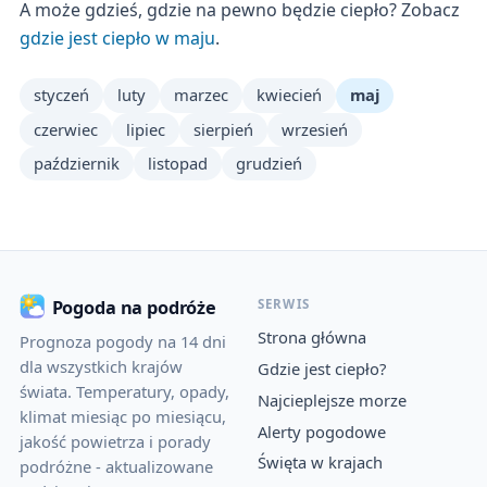
A może gdzieś, gdzie na pewno będzie ciepło? Zobacz
gdzie jest ciepło w maju
.
styczeń
luty
marzec
kwiecień
maj
czerwiec
lipiec
sierpień
wrzesień
październik
listopad
grudzień
SERWIS
Pogoda na podróże
Strona główna
Prognoza pogody na 14 dni
dla wszystkich krajów
Gdzie jest ciepło?
świata. Temperatury, opady,
Najcieplejsze morze
klimat miesiąc po miesiącu,
Alerty pogodowe
jakość powietrza i porady
Święta w krajach
podróżne - aktualizowane