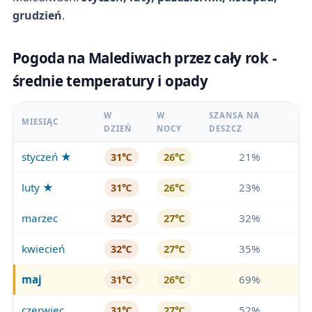
grudzień
.
Pogoda na Malediwach przez cały rok -
średnie temperatury i opady
W
W
SZANSA NA
MIESIĄC
DZIEŃ
NOCY
DESZCZ
styczeń ★
21%
31℃
26℃
luty ★
23%
31℃
26℃
marzec
32%
32℃
27℃
kwiecień
35%
32℃
27℃
maj
69%
31℃
26℃
czerwiec
52%
31℃
27℃