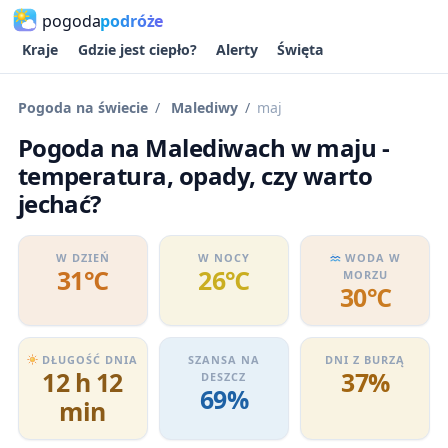
pogoda
podróże
Kraje
Gdzie jest ciepło?
Alerty
Święta
Pogoda na świecie
Malediwy
maj
Pogoda na Malediwach w maju -
temperatura, opady, czy warto
jechać?
W DZIEŃ
W NOCY
WODA W
31℃
26℃
MORZU
30℃
DŁUGOŚĆ DNIA
SZANSA NA
DNI Z BURZĄ
12 h 12
37%
DESZCZ
69%
min