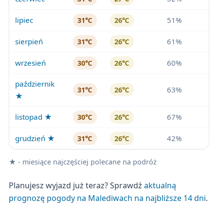
lipiec
51%
31℃
26℃
sierpień
61%
31℃
26℃
wrzesień
60%
30℃
26℃
październik
63%
31℃
26℃
★
listopad ★
67%
30℃
26℃
grudzień ★
42%
31℃
26℃
★ - miesiące najczęściej polecane na podróż
Planujesz wyjazd już teraz? Sprawdź
aktualną
prognozę pogody na Malediwach na najbliższe 14 dni
.