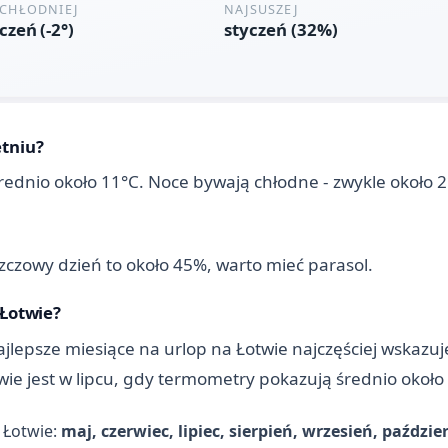
etniu?
średnio około 11°C. Noce bywają chłodne - zwykle około 2
zczowy dzień to około 45%, warto mieć parasol.
 Łotwie?
jlepsze miesiące na urlop na Łotwie najczęściej wskazuje s
twie jest w lipcu, gdy termometry pokazują średnio około
 Łotwie:
maj, czerwiec, lipiec, sierpień, wrzesień, paździe