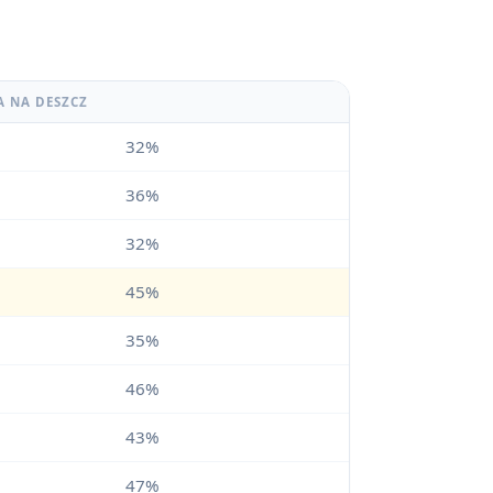
A NA DESZCZ
32%
36%
32%
45%
35%
46%
43%
47%