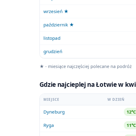
wrzesień ★
październik ★
listopad
grudzień
★ - miesiące najczęściej polecane na podróż
Gdzie najcieplej na Łotwie w kw
MIEJSCE
W DZIEŃ
Dyneburg
12℃
Ryga
11℃