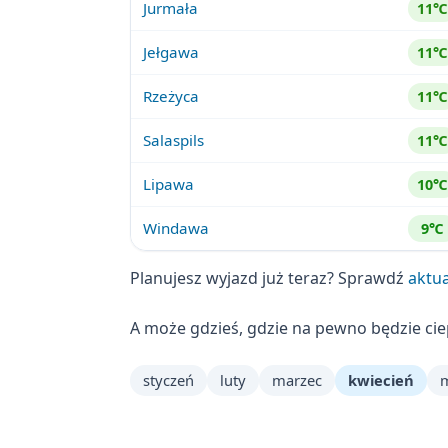
Jurmała
11℃
Jełgawa
11℃
Rzeżyca
11℃
Salaspils
11℃
Lipawa
10℃
Windawa
9℃
Planujesz wyjazd już teraz? Sprawdź
aktua
A może gdzieś, gdzie na pewno będzie ci
styczeń
luty
marzec
kwiecień