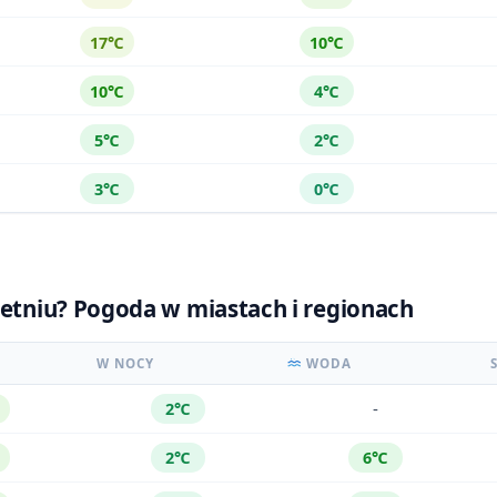
17℃
10℃
10℃
4℃
5℃
2℃
3℃
0℃
ietniu? Pogoda w miastach i regionach
W NOCY
WODA
-
2℃
2℃
6℃