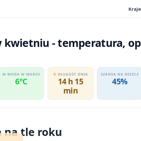
Kraje
 kwietniu - temperatura, op
WODA W MORZU
DŁUGOŚĆ DNIA
SZANSA NA DESZCZ
6℃
14 h 15
45%
min