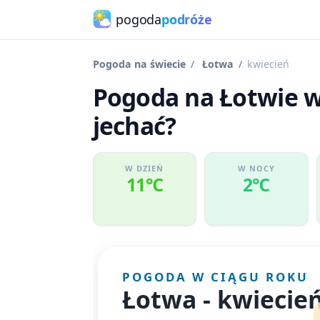
pogoda
podróże
Pogoda na świecie
Łotwa
kwiecień
Pogoda na Łotwie w
jechać?
W DZIEŃ
W NOCY
11℃
2℃