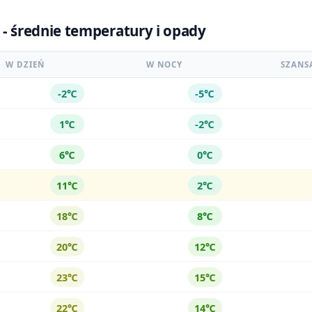
 - średnie temperatury i opady
W DZIEŃ
W NOCY
SZANS
-2℃
-5℃
1℃
-2℃
6℃
0℃
11℃
2℃
18℃
8℃
20℃
12℃
23℃
15℃
22℃
14℃