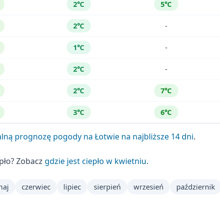
2℃
5℃
-
2℃
-
1℃
-
2℃
2℃
7℃
3℃
6℃
lną prognozę pogody na Łotwie na najbliższe 14 dni
.
epło? Zobacz
gdzie jest ciepło w kwietniu
.
maj
czerwiec
lipiec
sierpień
wrzesień
październik