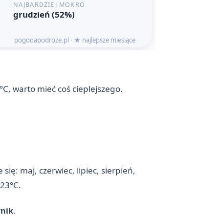
°C, warto mieć coś cieplejszego.
ię: maj, czerwiec, lipiec, sierpień,
 23°C.
rnik
.