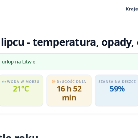
Kraje
lipcu - temperatura, opady, 
 urlop na Litwie.
WODA W MORZU
DŁUGOŚĆ DNIA
SZANSA NA DESZCZ
21℃
16 h 52
59%
min