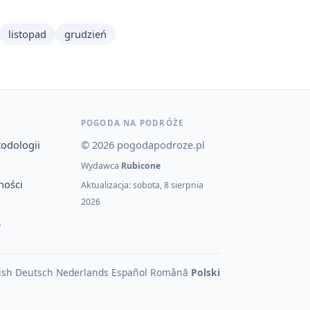
listopad
grudzień
POGODA NA PODRÓŻE
todologii
© 2026 pogodapodroze.pl
Wydawca
Rubicone
ności
Aktualizacja: sobota, 8 sierpnia
2026
e
ish
·
Deutsch
·
Nederlands
·
Español
·
Română
·
Polski