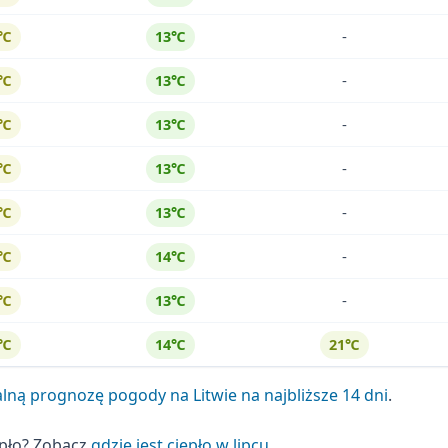
-
3℃
13℃
-
3℃
13℃
-
3℃
13℃
-
3℃
13℃
-
3℃
13℃
-
3℃
14℃
-
3℃
13℃
1℃
14℃
21℃
lną prognozę pogody na Litwie na najbliższe 14 dni
.
epło? Zobacz
gdzie jest ciepło w lipcu
.