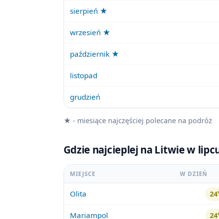
sierpień ★
wrzesień ★
październik ★
listopad
grudzień
★ - miesiące najczęściej polecane na podróż
Gdzie najcieplej na Litwie w lip
MIEJSCE
W DZIEŃ
Olita
2
Mariampol
2