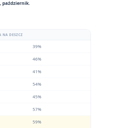
ń, październik
.
A NA DESZCZ
39%
46%
41%
54%
45%
57%
59%