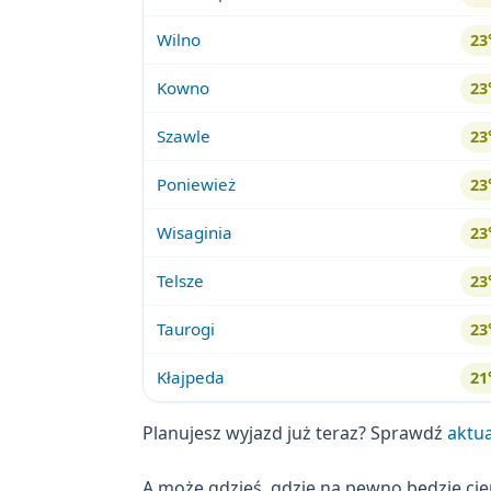
Wilno
2
Kowno
2
Szawle
2
Poniewież
2
Wisaginia
2
Telsze
2
Taurogi
2
Kłajpeda
2
Planujesz wyjazd już teraz? Sprawdź
aktua
A może gdzieś, gdzie na pewno będzie ci