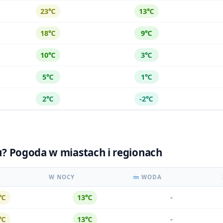
23℃
13℃
18℃
9℃
10℃
3℃
5℃
1℃
2℃
-2℃
cu? Pogoda w miastach i regionach
W NOCY
WODA
-
4℃
13℃
-
4℃
13℃