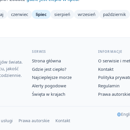
aj
czerwiec
lipiec
sierpień
wrzesień
październik
SERWIS
INFORMACJE
Strona główna
O serwisie i me
jów świata.
u, jakość
Gdzie jest ciepło?
Kontakt
codziennie.
Najcieplejsze morze
Polityka prywat
Alerty pogodowe
Regulamin
Święta w krajach
Prawa autorski
Engl
 usługi
Prawa autorskie
Kontakt