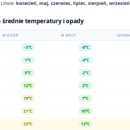
 Litwie:
kwiecień, maj, czerwiec, lipiec, sierpień, wrzesie
 - średnie temperatury i opady
W DZIEŃ
W NOCY
SZANS
-3℃
-8℃
1℃
-4℃
5℃
-2℃
12℃
2℃
19℃
7℃
21℃
10℃
23℃
13℃