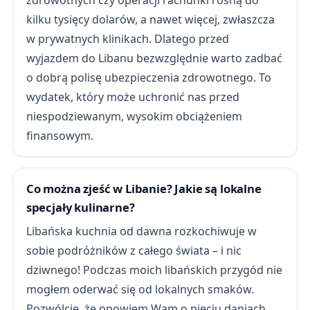
zdrowotnych czy operacji rachunki rosną do
kilku tysięcy dolarów, a nawet więcej, zwłaszcza
w prywatnych klinikach. Dlatego przed
wyjazdem do Libanu bezwzględnie warto zadbać
o dobrą polisę ubezpieczenia zdrowotnego. To
wydatek, który może uchronić nas przed
niespodziewanym, wysokim obciążeniem
finansowym.
Co można zjeść w Libanie? Jakie są lokalne
specjały kulinarne?
Libańska kuchnia od dawna rozkochiwuje w
sobie podróżników z całego świata – i nic
dziwnego! Podczas moich libańskich przygód nie
mogłem oderwać się od lokalnych smaków.
Pozwólcie, że opowiem Wam o pięciu daniach,