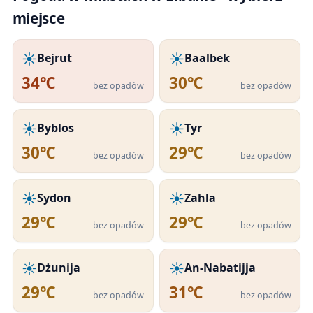
miejsce
☀️
☀️
Bejrut
Baalbek
34℃
30℃
bez opadów
bez opadów
☀️
☀️
Byblos
Tyr
30℃
29℃
bez opadów
bez opadów
☀️
☀️
Sydon
Zahla
29℃
29℃
bez opadów
bez opadów
☀️
☀️
Dżunija
An-Nabatijja
29℃
31℃
bez opadów
bez opadów