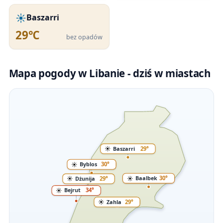
☀️
Baszarri
29℃
bez opadów
Mapa pogody w Libanie - dziś w miastach
☀️
Baszarri
29°
☀️
Byblos
30°
☀️
Baalbek
30°
☀️
Dżunija
29°
☀️
Bejrut
34°
☀️
Zahla
29°