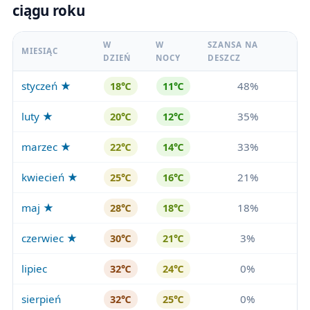
ciągu roku
W
W
SZANSA NA
MIESIĄC
DZIEŃ
NOCY
DESZCZ
styczeń ★
48%
18℃
11℃
luty ★
35%
20℃
12℃
marzec ★
33%
22℃
14℃
kwiecień ★
21%
25℃
16℃
maj ★
18%
28℃
18℃
czerwiec ★
3%
30℃
21℃
lipiec
0%
32℃
24℃
sierpień
0%
32℃
25℃