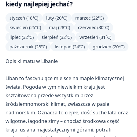
kiedy najlepiej jechać?
styczeń (18℃)
luty (20℃)
marzec (22℃)
kwiecień (25℃)
maj (28℃)
czerwiec (30℃)
lipiec (32℃)
sierpień (32℃)
wrzesień (31℃)
październik (28℃)
listopad (24℃)
grudzień (20℃)
Opis klimatu w Libanie
Liban to fascynujące miejsce na mapie klimatycznej
świata. Pogoda w tym niewielkim kraju jest
kształtowana przede wszystkim przez
śródziemnomorski klimat, zwłaszcza w pasie
nadmorskim. Oznacza to ciepłe, dość suche lata oraz
wilgotne, łagodne zimy – chociaż środkowa część
kraju, usiana majestatycznymi górami, potrafi