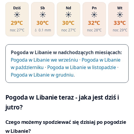
Dziś
Sb
Nd
Pn
Wt
☀️
☀️
☀️
☀️
☀️
29℃
30℃
30℃
32℃
33℃
noc 27℃
💧 0.1 mm
noc 27℃
noc 28℃
noc 29℃
Pogoda w Libanie w nadchodzących miesiącach:
Pogoda w Libanie we wrześniu
·
Pogoda w Libanie
w październiku
·
Pogoda w Libanie w listopadzie
·
Pogoda w Libanie w grudniu
.
Pogoda w Libanie teraz - jaka jest dziś i
jutro?
Czego możemy spodziewać się dzisiaj po pogodzie
w Libanie?