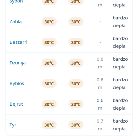
Sydon
30℃
30℃
m
ciepła
bardzo
Zahla
-
30℃
30℃
ciepła
bardzo
Baszarri
-
30℃
30℃
ciepła
0.6
bardzo
Dżunija
30℃
30℃
m
ciepła
0.6
bardzo
Byblos
30℃
30℃
m
ciepła
0.6
bardzo
Bejrut
30℃
30℃
m
ciepła
0.7
bardzo
Tyr
30℃
30℃
m
ciepła