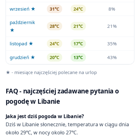
wrzesień ★
8%
31℃
24℃
październik
21%
28℃
21℃
★
listopad ★
35%
24℃
17℃
grudzień ★
43%
20℃
13℃
★ - miesiące najczęściej polecane na urlop
FAQ - najczęściej zadawane pytania o
pogodę w Libanie
Jaka jest dziś pogoda w Libanie?
Dziś w Libanie słonecznie, temperatura w ciągu dnia
około 29℃, w nocy około 27℃.