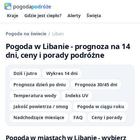
pogoda
podróże
Kraje
Gdzie jest ciepło?
Alerty
Święta
Pogoda na świecie
Liban
Pogoda w Libanie - prognoza na 14
dni, ceny i porady podróżne
Dziś i jutro
Wykres 14 dni
Prognoza dzień po dniu
Prognoza 30/45 dni
Temperatura wody
Indeks UV
Jakość powietrza / smog
Pogoda w ciągu roku
Nadchodzące miesiące
FAQ
Ceny i porady
Pogoda w miastach w Libanie - wybierz