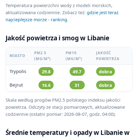
Temperatura powierzchni wody z modeli morskich,
aktualizowana codziennie. Zobacz też:
gdzie jest teraz
najcieplejsze morze - ranking
.
Jakość powietrza i smog w Libanie
PM2.5
PM10
JAKOŚĆ
MIASTO
(ΜG/M³)
(ΜG/M³)
POWIETRZA
Trypolis
29.8
49.7
dobra
Bejrut
16.6
31
dobra
Skala według progów PM2.5 polskiego indeksu jakości
powietrza. Odczyty ze stacji pomiarowych, aktualizowane
codziennie (ostatni pomiar: 2026-08-07, godz. 04:00).
Średnie temperatury i opady w Libanie w