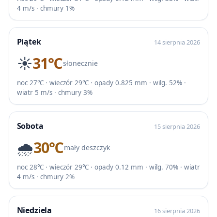
4 m/s · chmury 1%
Piątek
14 sierpnia 2026
☀️
31℃
słonecznie
noc 27℃ · wieczór 29℃ · opady 0.825 mm · wilg. 52% ·
wiatr 5 m/s · chmury 3%
Sobota
15 sierpnia 2026
🌧️
30℃
mały deszczyk
noc 28℃ · wieczór 29℃ · opady 0.12 mm · wilg. 70% · wiatr
4 m/s · chmury 2%
Niedziela
16 sierpnia 2026