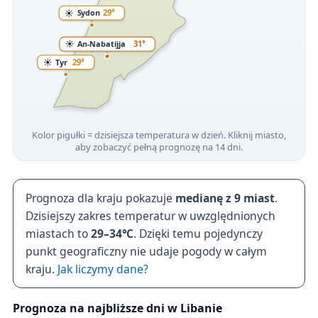
☀️
Sydon
29°
☀️
An-Nabatijja
31°
☀️
Tyr
29°
Kolor pigułki = dzisiejsza temperatura w dzień. Kliknij miasto,
aby zobaczyć pełną prognozę na 14 dni.
Prognoza dla kraju pokazuje
medianę z 9 miast
.
Dzisiejszy zakres temperatur w uwzględnionych
miastach to
29–34℃
. Dzięki temu pojedynczy
punkt geograficzny nie udaje pogody w całym
kraju.
Jak liczymy dane?
Prognoza na najbliższe dni w Libanie