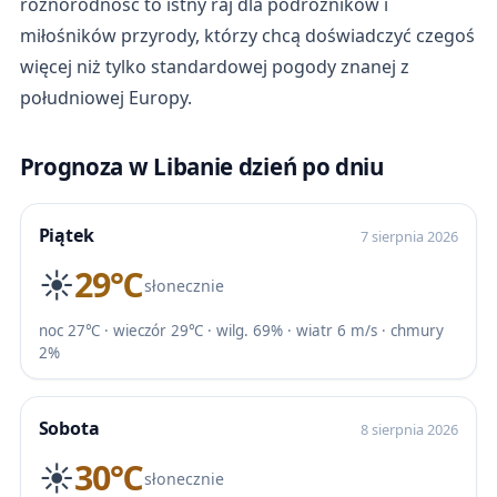
różnorodność to istny raj dla podróżników i
miłośników przyrody, którzy chcą doświadczyć czegoś
więcej niż tylko standardowej pogody znanej z
południowej Europy.
Prognoza w Libanie dzień po dniu
Piątek
7 sierpnia 2026
☀️
29℃
słonecznie
noc 27℃ · wieczór 29℃ · wilg. 69% · wiatr 6 m/s · chmury
2%
Sobota
8 sierpnia 2026
☀️
30℃
słonecznie