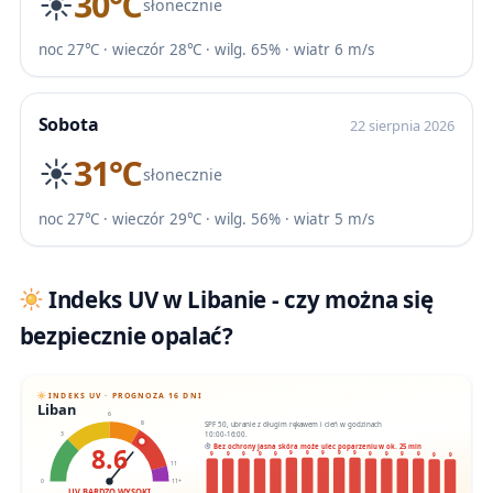
☀️
30℃
słonecznie
noc 27℃ · wieczór 28℃ · wilg. 65% · wiatr 6 m/s
Sobota
22 sierpnia 2026
☀️
31℃
słonecznie
noc 27℃ · wieczór 29℃ · wilg. 56% · wiatr 5 m/s
Indeks UV w Libanie - czy można się
bezpiecznie opalać?
INDEKS UV · PROGNOZA 16 DNI
Liban
6
SPF 50, ubranie z długim rękawem i cień w godzinach
8
10:00-16:00.
3
8.6
Bez ochrony jasna skóra może ulec poparzeniu w ok. 25 min
9
9
9
9
9
9
9
9
9
9
9
9
9
9
9
9
11
0
11+
UV BARDZO WYSOKI