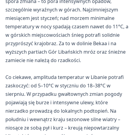
spora zmiana – to pora intensywnych opadów,
szczególnie wyraźnych w górach. Najzimniejszym
miesiącem jest styczeń; nad morzem minimalne
temperatury w nocy spadają czasem nawet do 11°C, a
w górskich miejscowościach śnieg potrafi solidnie
przyprószyć krajobraz. Za to w dolinie Bekaa i na
wyższych partiach Gór Libańskich mróz oraz śnieżne
zamiecie nie należą do rzadkości.
Co ciekawe, amplituda temperatur w Libanie potrafi
zaskoczyć: od 5–10°C w styczniu do 18–38°C w
sierpniu. W przypadku gwałtownych zmian pogody
pojawiają się burze i intensywne ulewy, które
nierzadko prowadzą do lokalnych podtopień. Na
południu i wewnątrz kraju sezonowe silne wiatry –
niosące ze sobą pył i kurz – kreują niepowtarzalny