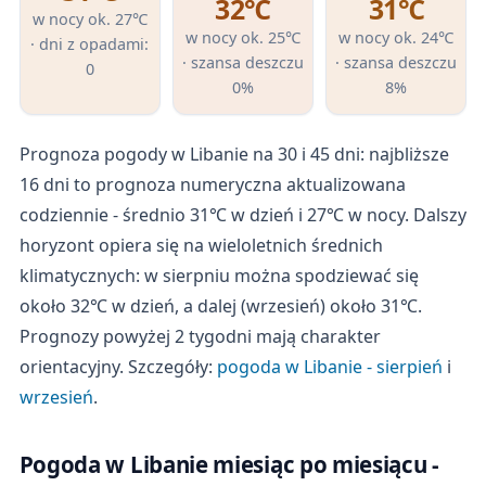
32℃
31℃
w nocy ok. 27℃
w nocy ok. 25℃
w nocy ok. 24℃
· dni z opadami:
· szansa deszczu
· szansa deszczu
0
0%
8%
Prognoza pogody w Libanie na 30 i 45 dni: najbliższe
16 dni to prognoza numeryczna aktualizowana
codziennie - średnio 31℃ w dzień i 27℃ w nocy. Dalszy
horyzont opiera się na wieloletnich średnich
klimatycznych: w sierpniu można spodziewać się
około 32℃ w dzień, a dalej (wrzesień) około 31℃.
Prognozy powyżej 2 tygodni mają charakter
orientacyjny. Szczegóły:
pogoda w Libanie - sierpień
i
wrzesień
.
Pogoda w Libanie miesiąc po miesiącu -