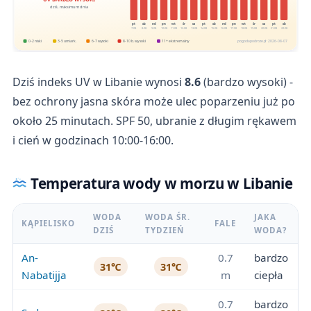
dziś, maksimum dnia
pt
sb
nd
pn
wt
śr
cz
pt
sb
nd
pn
wt
śr
cz
pt
sb
7.08
8.08
9.08
10.08
11.08
12.08
13.08
14.08
15.08
16.08
17.08
18.08
19.08
20.08
21.08
22.08
0-2 niski
3-5 umiark.
6-7 wysoki
8-10 b. wysoki
11+ ekstremalny
pogodapodroze.pl · 2026-08-07
Dziś indeks UV w Libanie wynosi
8.6
(bardzo wysoki) -
bez ochrony jasna skóra może ulec poparzeniu już po
około 25 minutach. SPF 50, ubranie z długim rękawem
i cień w godzinach 10:00-16:00.
Temperatura wody w morzu w Libanie
WODA
WODA ŚR.
JAKA
KĄPIELISKO
FALE
DZIŚ
TYDZIEŃ
WODA?
An-
0.7
bardzo
31℃
31℃
Nabatijja
m
ciepła
0.7
bardzo