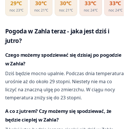
29℃
30℃
30℃
33℃
33℃
noc 23℃
noc 21℃
noc 21℃
noc 24℃
noc 24℃
Pogoda w Zahla teraz - jaka jest dziś i
jutro?
Czego możemy spodziewać się dzisiaj po pogodzie
w Zahla?
Dziś będzie mocno upalnie. Podczas dnia temperatura
urośnie aż do około 29 stopni. Niestety nie ma co
liczyć na znaczną ulgę po zmierzchu. W ciągu nocy
temperatura zniży się do 23 stopni.
A co z jutrem? Czy możemy się spodziewać, że
będzie cieplej w Zahla?