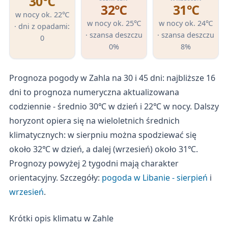
30℃
32℃
31℃
w nocy ok. 22℃
w nocy ok. 25℃
w nocy ok. 24℃
· dni z opadami:
· szansa deszczu
· szansa deszczu
0
0%
8%
Prognoza pogody w Zahla na 30 i 45 dni: najbliższe 16
dni to prognoza numeryczna aktualizowana
codziennie - średnio 30℃ w dzień i 22℃ w nocy. Dalszy
horyzont opiera się na wieloletnich średnich
klimatycznych: w sierpniu można spodziewać się
około 32℃ w dzień, a dalej (wrzesień) około 31℃.
Prognozy powyżej 2 tygodni mają charakter
orientacyjny. Szczegóły:
pogoda w Libanie - sierpień
i
wrzesień
.
Krótki opis klimatu w Zahle