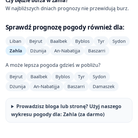
Czy będzie burza w Zahla?
W najbliższych dniach prognozy nie przewidują burz.
Sprawdź prognozę pogody również dla:
Liban
Bejrut
Baalbek
Byblos
Tyr
Sydon
Zahla
Dżunija
An-Nabatijja
Baszarri
A może lepsza pogoda gdzieś w pobliżu?
Bejrut
Baalbek
Byblos
Tyr
Sydon
Dżunija
An-Nabatijja
Baszarri
Damaszek
Prowadzisz bloga lub stronę? Użyj naszego
wykresu pogody dla: Zahla (za darmo)