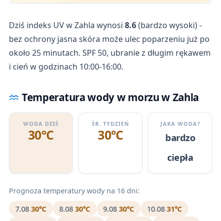
Dziś indeks UV w Zahla wynosi
8.6
(bardzo wysoki) -
bez ochrony jasna skóra może ulec poparzeniu już po
około 25 minutach. SPF 50, ubranie z długim rękawem
i cień w godzinach 10:00-16:00.
Temperatura wody w morzu w Zahla
WODA DZIŚ
ŚR. TYDZIEŃ
JAKA WODA?
30℃
30℃
bardzo
ciepła
Prognoza temperatury wody na 16 dni:
7.08
30℃
8.08
30℃
9.08
30℃
10.08
31℃