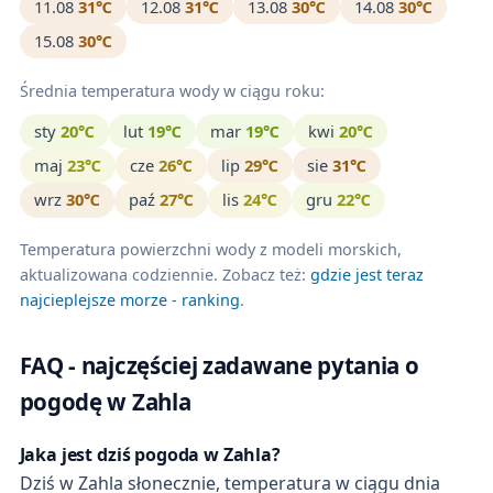
11.08
31℃
12.08
31℃
13.08
30℃
14.08
30℃
15.08
30℃
Średnia temperatura wody w ciągu roku:
sty
20℃
lut
19℃
mar
19℃
kwi
20℃
maj
23℃
cze
26℃
lip
29℃
sie
31℃
wrz
30℃
paź
27℃
lis
24℃
gru
22℃
Temperatura powierzchni wody z modeli morskich,
aktualizowana codziennie. Zobacz też:
gdzie jest teraz
najcieplejsze morze - ranking
.
FAQ - najczęściej zadawane pytania o
pogodę w Zahla
Jaka jest dziś pogoda w Zahla?
Dziś w Zahla słonecznie, temperatura w ciągu dnia