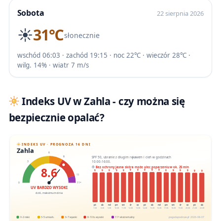
Sobota
22 sierpnia 2026
☀️
31℃
słonecznie
wschód 06:03 · zachód 19:15 · noc 22℃ · wieczór 28℃ ·
wilg. 14% · wiatr 7 m/s
Indeks UV w Zahla - czy można się
bezpiecznie opalać?
INDEKS UV · PROGNOZA 16 DNI
Zahla
6
SPF 50, ubranie z długim rękawem i cień w godzinach
8
10:00-16:00.
3
8.6
Bez ochrony jasna skóra może ulec poparzeniu w ok. 25 min
9
9
9
9
9
9
9
9
9
9
9
9
9
9
9
9
11
0
11+
UV BARDZO WYSOKI
dziś, maksimum dnia
pt
sb
nd
pn
wt
śr
cz
pt
sb
nd
pn
wt
śr
cz
pt
sb
7.08
8.08
9.08
10.08
11.08
12.08
13.08
14.08
15.08
16.08
17.08
18.08
19.08
20.08
21.08
22.08
0-2 niski
3-5 umiark.
6-7 wysoki
8-10 b. wysoki
11+ ekstremalny
pogodapodroze.pl · 2026-08-07