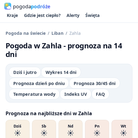
pogoda
podróże
Kraje
Gdzie jest ciepło?
Alerty
Święta
Pogoda na świecie
Liban
Zahla
Pogoda w Zahla - prognoza na 14
dni
Dziś i jutro
Wykres 14 dni
Prognoza dzień po dniu
Prognoza 30/45 dni
Temperatura wody
Indeks UV
FAQ
Prognoza na najbliższe dni w Zahla
Dziś
Sb
Nd
Pn
Wt
☀️
☀️
☀️
☀️
☀️