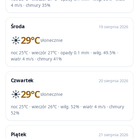
4 m/s · chmury 35%
Środa
19 sierpnia 2026
☀️
29℃
słonecznie
noc 25℃ · wieczór 27℃ · opady 0.1 mm · wilg. 49.5% ·
wiatr 4 m/s · chmury 41%
Czwartek
20 sierpnia 2026
☀️
29℃
słonecznie
noc 25℃ · wieczór 26℃ · wilg. 52% · wiatr 4 m/s · chmury
52%
Piątek
21 sierpnia 2026