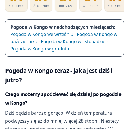
💧 0.1 mm
💧 0.1 mm
noc 24℃
💧 0.3 mm
💧 0.3 mm
Pogoda w Kongo w nadchodzących miesiącach:
Pogoda w Kongo we wrześniu
·
Pogoda w Kongo w
październiku
·
Pogoda w Kongo w listopadzie
·
Pogoda w Kongo w grudniu
.
Pogoda w Kongo teraz - jaka jest dziś i
jutro?
Czego możemy spodziewać się dzisiaj po pogodzie
w Kongo?
Dziś będzie bardzo gorąco. W dzień temperatura
podwyższy się aż do mniej więcej 28 stopni. Niestety
nie ma co liczyć na znaczną ulgę po zmierzchu. W