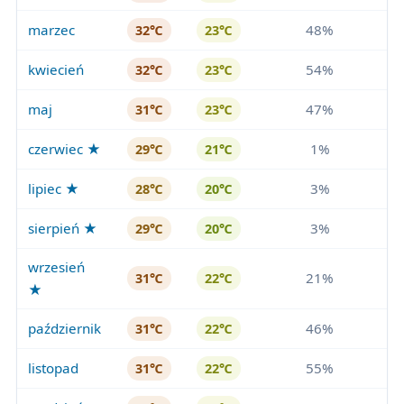
marzec
48%
32℃
23℃
kwiecień
54%
32℃
23℃
maj
47%
31℃
23℃
czerwiec ★
1%
29℃
21℃
lipiec ★
3%
28℃
20℃
sierpień ★
3%
29℃
20℃
wrzesień
21%
31℃
22℃
★
październik
46%
31℃
22℃
listopad
55%
31℃
22℃