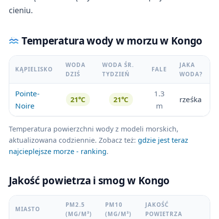
cieniu.
Temperatura wody w morzu w Kongo
WODA
WODA ŚR.
JAKA
KĄPIELISKO
FALE
DZIŚ
TYDZIEŃ
WODA?
Pointe-
1.3
rześka
21℃
21℃
Noire
m
Temperatura powierzchni wody z modeli morskich,
aktualizowana codziennie. Zobacz też:
gdzie jest teraz
najcieplejsze morze - ranking
.
Jakość powietrza i smog w Kongo
PM2.5
PM10
JAKOŚĆ
MIASTO
(ΜG/M³)
(ΜG/M³)
POWIETRZA