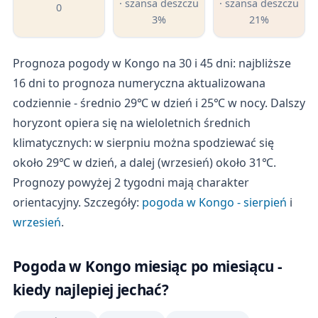
· szansa deszczu
· szansa deszczu
0
3%
21%
Prognoza pogody w Kongo na 30 i 45 dni: najbliższe
16 dni to prognoza numeryczna aktualizowana
codziennie - średnio 29℃ w dzień i 25℃ w nocy. Dalszy
horyzont opiera się na wieloletnich średnich
klimatycznych: w sierpniu można spodziewać się
około 29℃ w dzień, a dalej (wrzesień) około 31℃.
Prognozy powyżej 2 tygodni mają charakter
orientacyjny. Szczegóły:
pogoda w Kongo - sierpień
i
wrzesień
.
Pogoda w Kongo miesiąc po miesiącu -
kiedy najlepiej jechać?