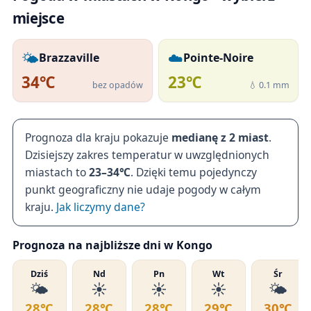
miejsce
🌤️
☁️
Brazzaville
Pointe-Noire
34℃
23℃
bez opadów
💧 0.1 mm
Prognoza dla kraju pokazuje
medianę z 2 miast
.
Dzisiejszy zakres temperatur w uwzględnionych
miastach to
23–34℃
. Dzięki temu pojedynczy
punkt geograficzny nie udaje pogody w całym
kraju.
Jak liczymy dane?
Prognoza na najbliższe dni w Kongo
Dziś
Nd
Pn
Wt
Śr
🌤️
☀️
☀️
☀️
🌤️
28℃
28℃
28℃
29℃
30℃