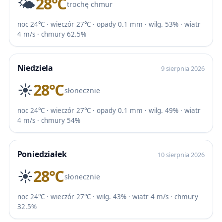
🌤️
28℃
trochę chmur
noc 24℃ · wieczór 27℃ · opady 0.1 mm · wilg. 53% · wiatr
4 m/s · chmury 62.5%
Niedziela
9 sierpnia 2026
☀️
28℃
słonecznie
noc 24℃ · wieczór 27℃ · opady 0.1 mm · wilg. 49% · wiatr
4 m/s · chmury 54%
Poniedziałek
10 sierpnia 2026
☀️
28℃
słonecznie
noc 24℃ · wieczór 27℃ · wilg. 43% · wiatr 4 m/s · chmury
32.5%