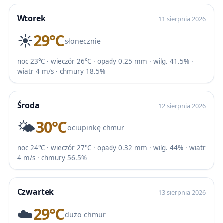
Wtorek
11 sierpnia 2026
☀️
29℃
słonecznie
noc 23℃ · wieczór 26℃ · opady 0.25 mm · wilg. 41.5% ·
wiatr 4 m/s · chmury 18.5%
Środa
12 sierpnia 2026
🌤️
30℃
ociupinkę chmur
noc 24℃ · wieczór 27℃ · opady 0.32 mm · wilg. 44% · wiatr
4 m/s · chmury 56.5%
Czwartek
13 sierpnia 2026
☁️
29℃
dużo chmur