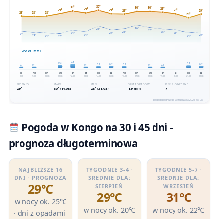
Pogoda w Kongo na 30 i 45 dni -
prognoza długoterminowa
NAJBLIŻSZE 16
TYGODNIE 3-4 ·
TYGODNIE 5-7 ·
DNI · PROGNOZA
ŚREDNIE DLA:
ŚREDNIE DLA:
29℃
SIERPIEŃ
WRZESIEŃ
29℃
31℃
w nocy ok. 25℃
w nocy ok. 20℃
w nocy ok. 22℃
· dni z opadami: