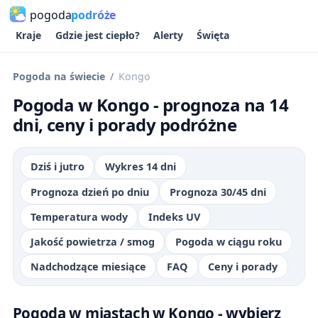
pogoda
podróże
Kraje
Gdzie jest ciepło?
Alerty
Święta
Pogoda na świecie
Kongo
Pogoda w Kongo - prognoza na 14
dni, ceny i porady podróżne
Dziś i jutro
Wykres 14 dni
Prognoza dzień po dniu
Prognoza 30/45 dni
Temperatura wody
Indeks UV
Jakość powietrza / smog
Pogoda w ciągu roku
Nadchodzące miesiące
FAQ
Ceny i porady
Pogoda w miastach w Kongo - wybierz