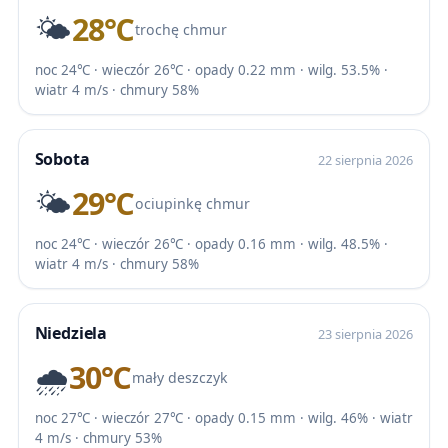
🌤️
28℃
trochę chmur
noc 24℃ · wieczór 26℃ · opady 0.22 mm · wilg. 53.5% ·
wiatr 4 m/s · chmury 58%
Sobota
22 sierpnia 2026
🌤️
29℃
ociupinkę chmur
noc 24℃ · wieczór 26℃ · opady 0.16 mm · wilg. 48.5% ·
wiatr 4 m/s · chmury 58%
Niedziela
23 sierpnia 2026
🌧️
30℃
mały deszczyk
noc 27℃ · wieczór 27℃ · opady 0.15 mm · wilg. 46% · wiatr
4 m/s · chmury 53%