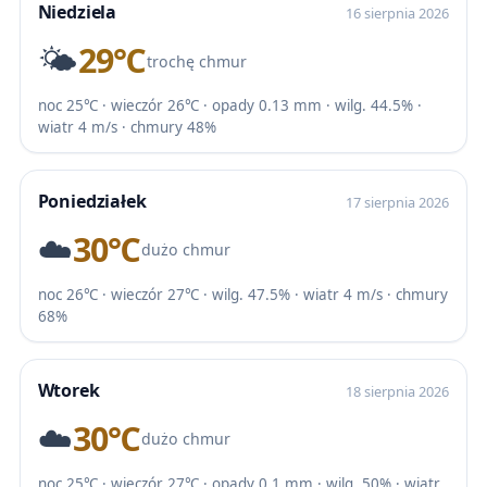
Niedziela
16 sierpnia 2026
🌤️
29℃
trochę chmur
noc 25℃ · wieczór 26℃ · opady 0.13 mm · wilg. 44.5% ·
wiatr 4 m/s · chmury 48%
Poniedziałek
17 sierpnia 2026
☁️
30℃
dużo chmur
noc 26℃ · wieczór 27℃ · wilg. 47.5% · wiatr 4 m/s · chmury
68%
Wtorek
18 sierpnia 2026
☁️
30℃
dużo chmur
noc 25℃ · wieczór 27℃ · opady 0.1 mm · wilg. 50% · wiatr