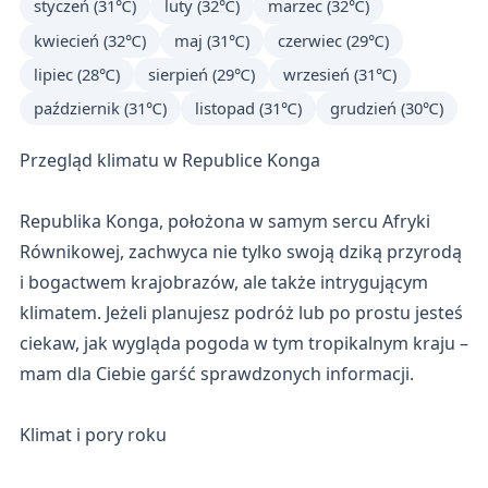
styczeń (31℃)
luty (32℃)
marzec (32℃)
kwiecień (32℃)
maj (31℃)
czerwiec (29℃)
lipiec (28℃)
sierpień (29℃)
wrzesień (31℃)
październik (31℃)
listopad (31℃)
grudzień (30℃)
Przegląd klimatu w Republice Konga
Republika Konga, położona w samym sercu Afryki
Równikowej, zachwyca nie tylko swoją dziką przyrodą
i bogactwem krajobrazów, ale także intrygującym
klimatem. Jeżeli planujesz podróż lub po prostu jesteś
ciekaw, jak wygląda pogoda w tym tropikalnym kraju –
mam dla Ciebie garść sprawdzonych informacji.
Klimat i pory roku