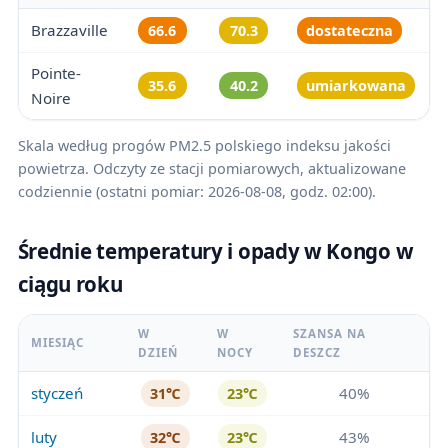
Brazzaville
66.6
70.3
dostateczna
Pointe-
35.6
40.2
umiarkowana
Noire
Skala według progów PM2.5 polskiego indeksu jakości
powietrza. Odczyty ze stacji pomiarowych, aktualizowane
codziennie (ostatni pomiar: 2026-08-08, godz. 02:00).
Średnie temperatury i opady w Kongo w
ciągu roku
W
W
SZANSA NA
MIESIĄC
DZIEŃ
NOCY
DESZCZ
styczeń
40%
31℃
23℃
luty
43%
32℃
23℃