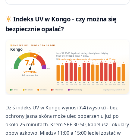
Indeks UV w Kongo - czy można się
bezpiecznie opalać?
INDEKS UV · PROGNOZA 16 DNI
Kongo
6
Krem SPF 30-50, kapelusz i okulary obowiązkowo. Między
8
11:00 a 15:00 lepiej zostać w cieniu.
3
7.4
Bez ochrony jasna skóra może ulec poparzeniu w ok. 25 min
9
9
9
9
9
9
9
8
8
8
8
8
7
7
11
7
6
0
11+
UV WYSOKI
dziś, maksimum dnia
sb
nd
pn
wt
śr
cz
pt
sb
nd
pn
wt
śr
cz
pt
sb
nd
8.08
9.08
10.08
11.08
12.08
13.08
14.08
15.08
16.08
17.08
18.08
19.08
20.08
21.08
22.08
23.08
0-2 niski
3-5 umiark.
6-7 wysoki
8-10 b. wysoki
11+ ekstremalny
pogodapodroze.pl · 2026-08-08
Dziś indeks UV w Kongo wynosi
7.4
(wysoki) - bez
ochrony jasna skóra może ulec poparzeniu już po
około 25 minutach. Krem SPF 30-50, kapelusz i okulary
obowiązkowo. Między 11:00 a 15:00 lepiej zostać w