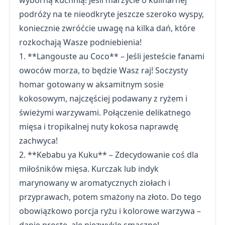
wyborną kuchnią! Jeśli marzycie o kulinarnej
podróży na te nieodkryte jeszcze szeroko wyspy,
koniecznie zwróćcie uwagę na kilka dań, które
rozkochają Wasze podniebienia!
1. **Langouste au Coco** – Jeśli jesteście fanami
owoców morza, to będzie Wasz raj! Soczysty
homar gotowany w aksamitnym sosie
kokosowym, najczęściej podawany z ryżem i
świeżymi warzywami. Połączenie delikatnego
mięsa i tropikalnej nuty kokosa naprawdę
zachwyca!
2. **Kebabu ya Kuku** – Zdecydowanie coś dla
miłośników mięsa. Kurczak lub indyk
marynowany w aromatycznych ziołach i
przyprawach, potem smażony na złoto. Do tego
obowiązkowo porcja ryżu i kolorowe warzywa –