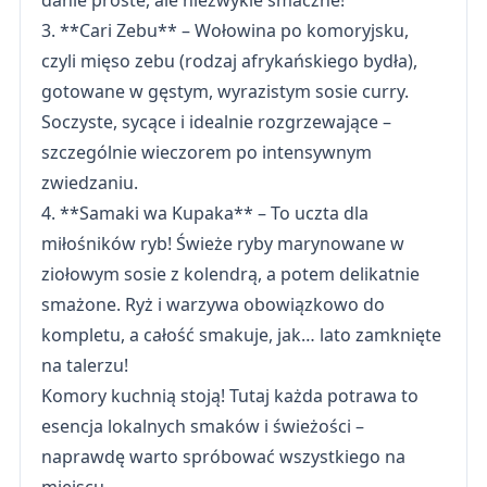
danie proste, ale niezwykle smaczne!
3. **Cari Zebu** – Wołowina po komoryjsku,
czyli mięso zebu (rodzaj afrykańskiego bydła),
gotowane w gęstym, wyrazistym sosie curry.
Soczyste, sycące i idealnie rozgrzewające –
szczególnie wieczorem po intensywnym
zwiedzaniu.
4. **Samaki wa Kupaka** – To uczta dla
miłośników ryb! Świeże ryby marynowane w
ziołowym sosie z kolendrą, a potem delikatnie
smażone. Ryż i warzywa obowiązkowo do
kompletu, a całość smakuje, jak… lato zamknięte
na talerzu!
Komory kuchnią stoją! Tutaj każda potrawa to
esencja lokalnych smaków i świeżości –
naprawdę warto spróbować wszystkiego na