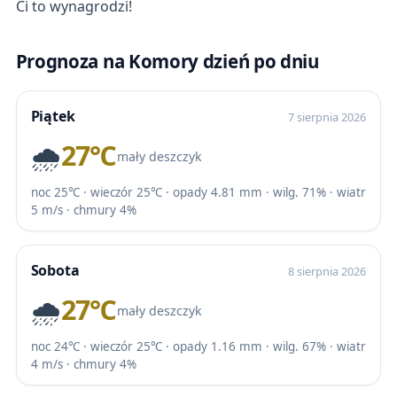
Ci to wynagrodzi!
Prognoza na Komory dzień po dniu
Piątek
7 sierpnia 2026
🌧️
27℃
mały deszczyk
noc 25℃ · wieczór 25℃ · opady 4.81 mm · wilg. 71% · wiatr
5 m/s · chmury 4%
Sobota
8 sierpnia 2026
🌧️
27℃
mały deszczyk
noc 24℃ · wieczór 25℃ · opady 1.16 mm · wilg. 67% · wiatr
4 m/s · chmury 4%