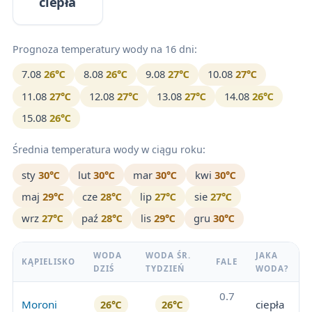
ciepła
Prognoza temperatury wody na 16 dni:
7.08
26℃
8.08
26℃
9.08
27℃
10.08
27℃
11.08
27℃
12.08
27℃
13.08
27℃
14.08
26℃
15.08
26℃
Średnia temperatura wody w ciągu roku:
sty
30℃
lut
30℃
mar
30℃
kwi
30℃
maj
29℃
cze
28℃
lip
27℃
sie
27℃
wrz
27℃
paź
28℃
lis
29℃
gru
30℃
WODA
WODA ŚR.
JAKA
KĄPIELISKO
FALE
DZIŚ
TYDZIEŃ
WODA?
0.7
Moroni
ciepła
26℃
26℃