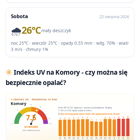
Sobota
22 sierpnia 2026
🌧️
26℃
mały deszczyk
noc 25℃ · wieczór 25℃ · opady 0.55 mm · wilg. 70% · wiatr
3 m/s · chmury 1%
Indeks UV na Komory - czy można się
bezpiecznie opalać?
INDEKS UV · PROGNOZA 16 DNI
Komory
6
Krem SPF 30-50, kapelusz i okulary obowiązkowo. Między
8
11:00 a 15:00 lepiej zostać w cieniu.
3
7.5
Bez ochrony jasna skóra może ulec poparzeniu w ok. 25 min
8
8
8
8
8
8
8
8
8
8
8
8
8
11
7
7
7
0
11+
UV WYSOKI
dziś, maksimum dnia
pt
sb
nd
pn
wt
śr
cz
pt
sb
nd
pn
wt
śr
cz
pt
sb
7.08
8.08
9.08
10.08
11.08
12.08
13.08
14.08
15.08
16.08
17.08
18.08
19.08
20.08
21.08
22.08