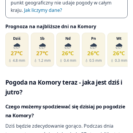
punkt geograficzny nie udaje pogody w całym
kraju.
Jak liczymy dane?
Prognoza na najbliższe dni na Komory
Dziś
Sb
Nd
Pn
Wt
🌧️
🌧️
🌧️
🌧️
🌧️
27℃
27℃
26℃
26℃
26℃
💧 4.8 mm
💧 1.2 mm
💧 0.4 mm
💧 0.5 mm
💧 0.3 mm
Pogoda na Komory teraz - jaka jest dziś i
jutro?
Czego możemy spodziewać się dzisiaj po pogodzie
na Komory?
Dziś będzie zdecydowanie gorąco. Podczas dnia