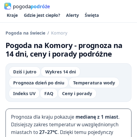
pogoda
podróże
Kraje
Gdzie jest ciepło?
Alerty
Święta
Pogoda na świecie
Komory
Pogoda na Komory - prognoza na
14 dni, ceny i porady podróżne
Dziś i jutro
Wykres 14 dni
Prognoza dzień po dniu
Temperatura wody
Indeks UV
FAQ
Ceny i porady
Prognoza dla kraju pokazuje
medianę z 1 miast
.
Dzisiejszy zakres temperatur w uwzględnionych
miastach to
27–27℃
. Dzięki temu pojedynczy