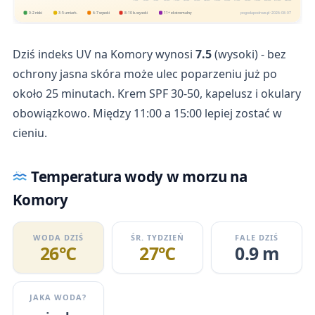
0-2 niski
3-5 umiark.
6-7 wysoki
8-10 b. wysoki
11+ ekstremalny
pogodapodroze.pl · 2026-08-07
Dziś indeks UV na Komory wynosi
7.5
(wysoki) - bez
ochrony jasna skóra może ulec poparzeniu już po
około 25 minutach. Krem SPF 30-50, kapelusz i okulary
obowiązkowo. Między 11:00 a 15:00 lepiej zostać w
cieniu.
Temperatura wody w morzu na
Komory
WODA DZIŚ
ŚR. TYDZIEŃ
FALE DZIŚ
26℃
27℃
0.9 m
JAKA WODA?