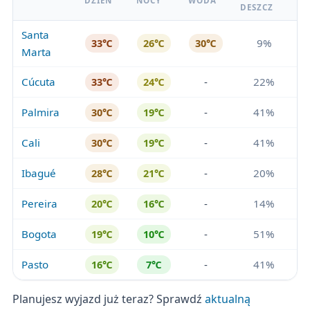
DZIEŃ
NOCY
WODA
DESZCZ
Santa
9%
33℃
26℃
30℃
Marta
Cúcuta
-
22%
33℃
24℃
Palmira
-
41%
30℃
19℃
Cali
-
41%
30℃
19℃
Ibagué
-
20%
28℃
21℃
Pereira
-
14%
20℃
16℃
Bogota
-
51%
19℃
10℃
Pasto
-
41%
16℃
7℃
Planujesz wyjazd już teraz? Sprawdź
aktualną