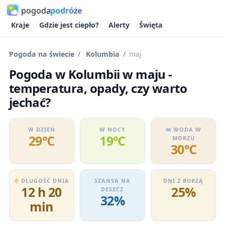
pogoda
podróże
Kraje
Gdzie jest ciepło?
Alerty
Święta
Pogoda na świecie
Kolumbia
maj
Pogoda w Kolumbii w maju -
temperatura, opady, czy warto
jechać?
W DZIEŃ
W NOCY
WODA W
29℃
19℃
MORZU
30℃
DŁUGOŚĆ DNIA
SZANSA NA
DNI Z BURZĄ
12 h 20
25%
DESZCZ
32%
min