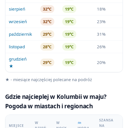
sierpień
18%
32℃
19℃
wrzesień
23%
32℃
19℃
październik
31%
29℃
19℃
listopad
26%
28℃
19℃
grudzień
20%
29℃
19℃
★
★ - miesiące najczęściej polecane na podróż
Gdzie najcieplej w Kolumbii w maju?
Pogoda w miastach i regionach
SZANSA
W
W
MIEJSCE
NA