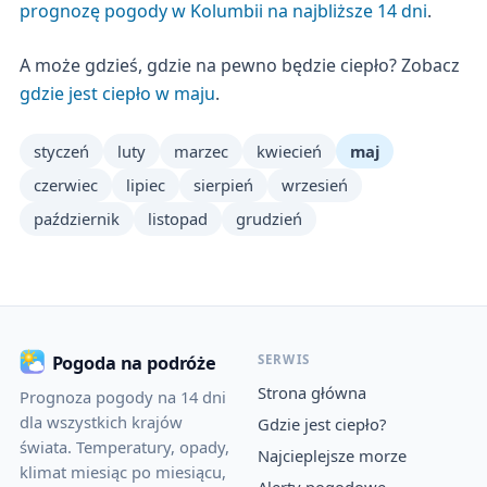
prognozę pogody w Kolumbii na najbliższe 14 dni
.
A może gdzieś, gdzie na pewno będzie ciepło? Zobacz
gdzie jest ciepło w maju
.
styczeń
luty
marzec
kwiecień
maj
czerwiec
lipiec
sierpień
wrzesień
październik
listopad
grudzień
SERWIS
Pogoda na podróże
Strona główna
Prognoza pogody na 14 dni
dla wszystkich krajów
Gdzie jest ciepło?
świata. Temperatury, opady,
Najcieplejsze morze
klimat miesiąc po miesiącu,
Alerty pogodowe