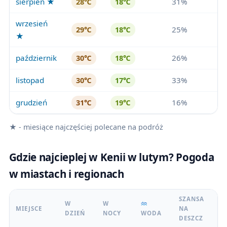
sierpień ★
31%
28℃
18℃
wrzesień
25%
29℃
18℃
★
październik
26%
30℃
18℃
listopad
33%
30℃
17℃
grudzień
16%
31℃
19℃
★ - miesiące najczęściej polecane na podróż
Gdzie najcieplej w Kenii w lutym? Pogoda
w miastach i regionach
SZANSA
W
W
MIEJSCE
NA
DZIEŃ
NOCY
WODA
DESZCZ