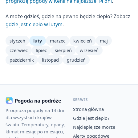
prognozę pogody w Kenii na najbliższe 14 dni
.
A może gdzieś, gdzie na pewno będzie ciepło? Zobacz
gdzie jest ciepło w lutym
.
styczeń
luty
marzec
kwiecień
maj
czerwiec
lipiec
sierpień
wrzesień
październik
listopad
grudzień
SERWIS
Pogoda na podróże
Strona główna
Prognoza pogody na 14 dni
dla wszystkich krajów
Gdzie jest ciepło?
świata. Temperatury, opady,
Najcieplejsze morze
klimat miesiąc po miesiącu,
Alerty pogodowe