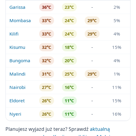
Garissa
-
2%
36℃
23℃
Mombasa
5%
33℃
24℃
29℃
Kilifi
4%
33℃
24℃
29℃
Kisumu
-
15%
32℃
18℃
Bungoma
-
4%
32℃
20℃
Malindi
1%
31℃
25℃
29℃
Nairobi
-
11%
27℃
16℃
Eldoret
-
15%
26℃
11℃
Nyeri
-
16%
26℃
11℃
Planujesz wyjazd już teraz? Sprawdź
aktualną