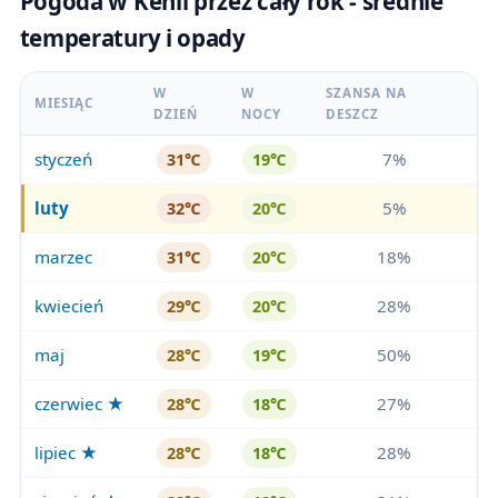
Pogoda w Kenii przez cały rok - średnie
temperatury i opady
W
W
SZANSA NA
MIESIĄC
DZIEŃ
NOCY
DESZCZ
styczeń
7%
31℃
19℃
luty
5%
32℃
20℃
marzec
18%
31℃
20℃
kwiecień
28%
29℃
20℃
maj
50%
28℃
19℃
czerwiec ★
27%
28℃
18℃
lipiec ★
28%
28℃
18℃