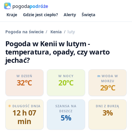
pogoda
podróże
Kraje
Gdzie jest ciepło?
Alerty
Święta
Pogoda na świecie
Kenia
luty
Pogoda w Kenii w lutym -
temperatura, opady, czy warto
jechać?
W DZIEŃ
W NOCY
WODA W
32℃
20℃
MORZU
29℃
DŁUGOŚĆ DNIA
SZANSA NA
DNI Z BURZĄ
12 h 07
3%
DESZCZ
5%
min