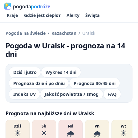
pogoda
podróże
Kraje
Gdzie jest ciepło?
Alerty
Święta
Pogoda na świecie
Kazachstan
Uralsk
Pogoda w Uralsk - prognoza na 14
dni
Dziś i jutro
Wykres 14 dni
Prognoza dzień po dniu
Prognoza 30/45 dni
Indeks UV
Jakość powietrza / smog
FAQ
Prognoza na najbliższe dni w Uralsk
Dziś
Sb
Nd
Pn
Wt
☀️
☀️
🌧️
🌧️
☀️