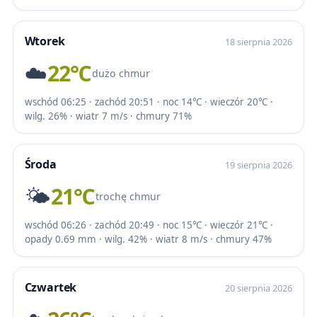
Wtorek
18 sierpnia 2026
☁️
22℃
dużo chmur
wschód 06:25 · zachód 20:51 · noc 14℃ · wieczór 20℃ ·
wilg. 26% · wiatr 7 m/s · chmury 71%
Środa
19 sierpnia 2026
🌤️
21℃
trochę chmur
wschód 06:26 · zachód 20:49 · noc 15℃ · wieczór 21℃ ·
opady 0.69 mm · wilg. 42% · wiatr 8 m/s · chmury 47%
Czwartek
20 sierpnia 2026