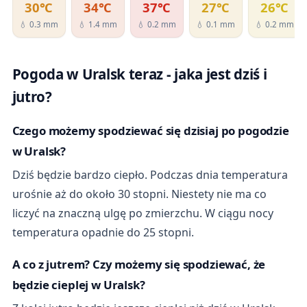
30℃
34℃
37℃
27℃
26℃
💧 0.3 mm
💧 1.4 mm
💧 0.2 mm
💧 0.1 mm
💧 0.2 mm
Pogoda w Uralsk teraz - jaka jest dziś i
jutro?
Czego możemy spodziewać się dzisiaj po pogodzie
w Uralsk?
Dziś będzie bardzo ciepło. Podczas dnia temperatura
urośnie aż do około 30 stopni. Niestety nie ma co
liczyć na znaczną ulgę po zmierzchu. W ciągu nocy
temperatura opadnie do 25 stopni.
A co z jutrem? Czy możemy się spodziewać, że
będzie cieplej w Uralsk?