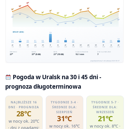
Pogoda w Uralsk na 30 i 45 dni -
prognoza długoterminowa
NAJBLIŻSZE 16
TYGODNIE 3-4 ·
TYGODNIE 5-7 ·
DNI · PROGNOZA
ŚREDNIE DLA:
ŚREDNIE DLA:
28℃
SIERPIEŃ
WRZESIEŃ
31℃
21℃
w nocy ok. 20℃
w nocy ok. 16℃
w nocy ok. 8℃ ·
· dni z opadami: