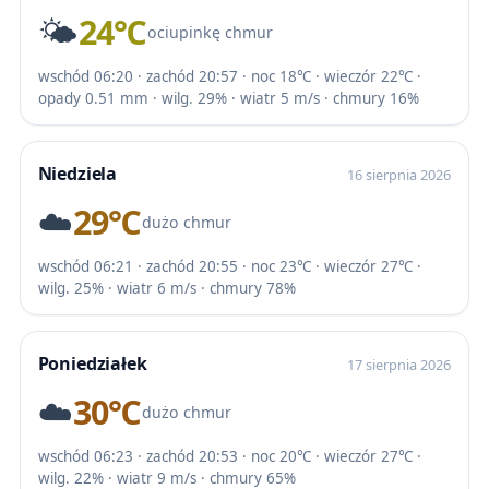
🌤️
24℃
ociupinkę chmur
wschód 06:20 · zachód 20:57 · noc 18℃ · wieczór 22℃ ·
opady 0.51 mm · wilg. 29% · wiatr 5 m/s · chmury 16%
Niedziela
16 sierpnia 2026
☁️
29℃
dużo chmur
wschód 06:21 · zachód 20:55 · noc 23℃ · wieczór 27℃ ·
wilg. 25% · wiatr 6 m/s · chmury 78%
Poniedziałek
17 sierpnia 2026
☁️
30℃
dużo chmur
wschód 06:23 · zachód 20:53 · noc 20℃ · wieczór 27℃ ·
wilg. 22% · wiatr 9 m/s · chmury 65%