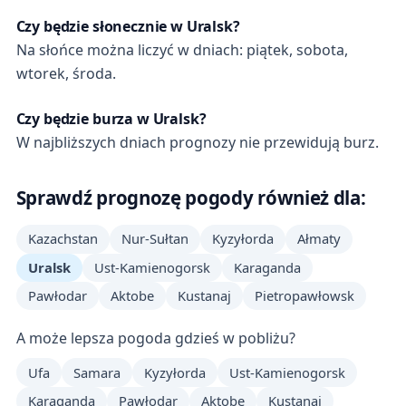
Czy będzie słonecznie w Uralsk?
Na słońce można liczyć w dniach: piątek, sobota,
wtorek, środa.
Czy będzie burza w Uralsk?
W najbliższych dniach prognozy nie przewidują burz.
Sprawdź prognozę pogody również dla:
Kazachstan
Nur-Sułtan
Kyzyłorda
Ałmaty
Uralsk
Ust-Kamienogorsk
Karaganda
Pawłodar
Aktobe
Kustanaj
Pietropawłowsk
A może lepsza pogoda gdzieś w pobliżu?
Ufa
Samara
Kyzyłorda
Ust-Kamienogorsk
Karaganda
Pawłodar
Aktobe
Kustanaj