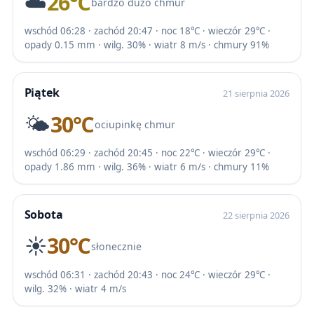
☁️
26℃
bardzo dużo chmur
wschód 06:28 · zachód 20:47 · noc 18℃ · wieczór 29℃ ·
opady 0.15 mm · wilg. 30% · wiatr 8 m/s · chmury 91%
Piątek
21 sierpnia 2026
🌤️
30℃
ociupinkę chmur
wschód 06:29 · zachód 20:45 · noc 22℃ · wieczór 29℃ ·
opady 1.86 mm · wilg. 36% · wiatr 6 m/s · chmury 11%
Sobota
22 sierpnia 2026
☀️
30℃
słonecznie
wschód 06:31 · zachód 20:43 · noc 24℃ · wieczór 29℃ ·
wilg. 32% · wiatr 4 m/s