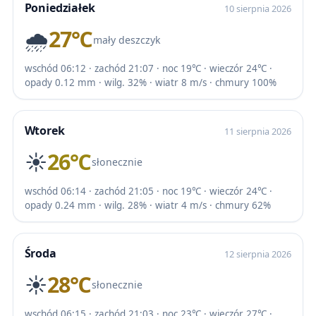
Poniedziałek
10 sierpnia 2026
🌧️
27℃
mały deszczyk
wschód 06:12 · zachód 21:07 · noc 19℃ · wieczór 24℃ ·
opady 0.12 mm · wilg. 32% · wiatr 8 m/s · chmury 100%
Wtorek
11 sierpnia 2026
☀️
26℃
słonecznie
wschód 06:14 · zachód 21:05 · noc 19℃ · wieczór 24℃ ·
opady 0.24 mm · wilg. 28% · wiatr 4 m/s · chmury 62%
Środa
12 sierpnia 2026
☀️
28℃
słonecznie
wschód 06:15 · zachód 21:03 · noc 23℃ · wieczór 27℃ ·