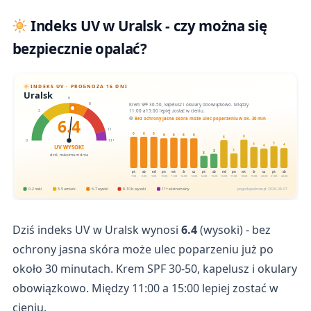
Indeks UV w Uralsk - czy można się
bezpiecznie opalać?
INDEKS UV · PROGNOZA 16 DNI
Uralsk
6
Krem SPF 30-50, kapelusz i okulary obowiązkowo. Między
8
11:00 a 15:00 lepiej zostać w cieniu.
3
6.4
Bez ochrony jasna skóra może ulec poparzeniu w ok. 30 min
11
6
6
6
6
6
6
6
6
6
0
11+
5
4
4
4
UV WYSOKI
3
3
3
dziś, maksimum dnia
pt
sb
nd
pn
wt
śr
cz
pt
sb
nd
pn
wt
śr
cz
pt
sb
7.08
8.08
9.08
10.08
11.08
12.08
13.08
14.08
15.08
16.08
17.08
18.08
19.08
20.08
21.08
22.08
0-2 niski
3-5 umiark.
6-7 wysoki
8-10 b. wysoki
11+ ekstremalny
pogodapodroze.pl · 2026-08-07
Dziś indeks UV w Uralsk wynosi
6.4
(wysoki) - bez
ochrony jasna skóra może ulec poparzeniu już po
około 30 minutach. Krem SPF 30-50, kapelusz i okulary
obowiązkowo. Między 11:00 a 15:00 lepiej zostać w
cieniu.