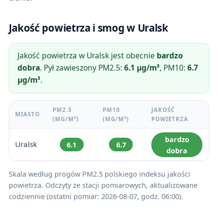
Jakość powietrza i smog w Uralsk
Jakość powietrza w Uralsk jest obecnie
bardzo
dobra
. Pył zawieszony PM2.5:
6.1 µg/m³
, PM10:
6.7
µg/m³
.
PM2.5
PM10
JAKOŚĆ
MIASTO
(ΜG/M³)
(ΜG/M³)
POWIETRZA
bardzo
Uralsk
6.1
6.7
dobra
Skala według progów PM2.5 polskiego indeksu jakości
powietrza. Odczyty ze stacji pomiarowych, aktualizowane
codziennie (ostatni pomiar: 2026-08-07, godz. 06:00).