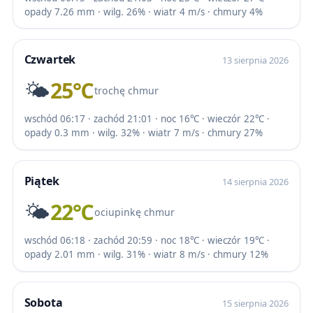
opady 7.26 mm · wilg. 26% · wiatr 4 m/s · chmury 4%
Czwartek
13 sierpnia 2026
🌤️
25℃
trochę chmur
wschód 06:17 · zachód 21:01 · noc 16℃ · wieczór 22℃ ·
opady 0.3 mm · wilg. 32% · wiatr 7 m/s · chmury 27%
Piątek
14 sierpnia 2026
🌤️
22℃
ociupinkę chmur
wschód 06:18 · zachód 20:59 · noc 18℃ · wieczór 19℃ ·
opady 2.01 mm · wilg. 31% · wiatr 8 m/s · chmury 12%
Sobota
15 sierpnia 2026