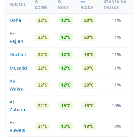
W
W
SZANSA NA
MIEJSCE
DZIEŃ
NOCY
WODA
DESZCZ
Doha
11%
22℃
12℃
20℃
Ar-
11%
22℃
12℃
20℃
Rajjan
Duchan
11%
22℃
12℃
19℃
Musajid
11%
22℃
12℃
20℃
Al-
11%
22℃
12℃
20℃
Wakra
Al
10%
21℃
15℃
19℃
Zubara
Ar-
10%
21℃
15℃
19℃
Ruwajs