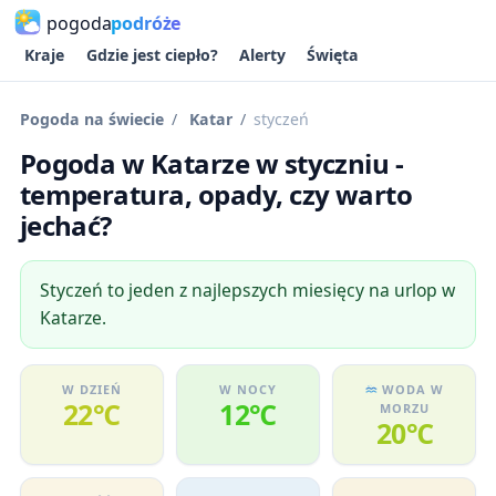
pogoda
podróże
Kraje
Gdzie jest ciepło?
Alerty
Święta
Pogoda na świecie
Katar
styczeń
Pogoda w Katarze w styczniu -
temperatura, opady, czy warto
jechać?
Styczeń to jeden z najlepszych miesięcy na urlop w
Katarze.
W DZIEŃ
W NOCY
WODA W
22℃
12℃
MORZU
20℃