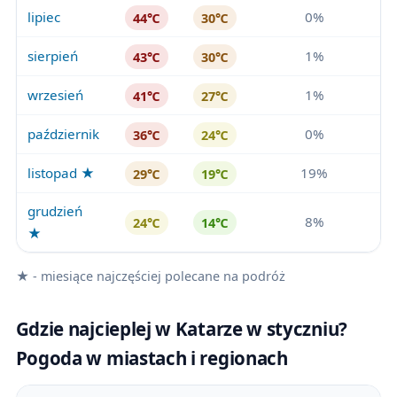
lipiec
0%
44℃
30℃
sierpień
1%
43℃
30℃
wrzesień
1%
41℃
27℃
październik
0%
36℃
24℃
listopad ★
19%
29℃
19℃
grudzień
8%
24℃
14℃
★
★ - miesiące najczęściej polecane na podróż
Gdzie najcieplej w Katarze w styczniu?
Pogoda w miastach i regionach