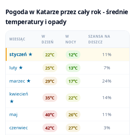
Pogoda w Katarze przez cały rok - średnie
temperatury i opady
W
W
SZANSA NA
MIESIĄC
DZIEŃ
NOCY
DESZCZ
styczeń
★
11%
22℃
12℃
luty ★
7%
25℃
13℃
marzec ★
24%
29℃
17℃
kwiecień
14%
35℃
22℃
★
maj
11%
40℃
26℃
czerwiec
3%
42℃
27℃