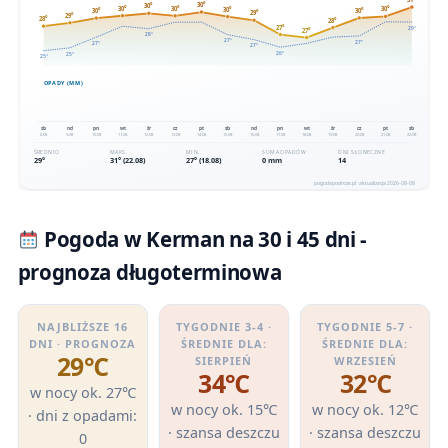
Pogoda w Kerman na 30 i 45 dni -
prognoza długoterminowa
NAJBLIŻSZE 16
TYGODNIE 3-4 ·
TYGODNIE 5-7 ·
DNI · PROGNOZA
ŚREDNIE DLA:
ŚREDNIE DLA:
29℃
SIERPIEŃ
WRZESIEŃ
34℃
32℃
w nocy ok. 27℃
w nocy ok. 15℃
w nocy ok. 12℃
· dni z opadami:
· szansa deszczu
· szansa deszczu
0