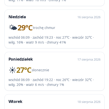
wilg. 17% · wiatr 10 m/s · chmury 1%
Niedziela
16 sierpnia 2026
🌤️
29℃
trochę chmur
wschód 06:09 · zachód 19:23 · noc 27℃ · wieczór 32℃ ·
wilg. 16% · wiatr 9 m/s · chmury 41%
Poniedziałek
17 sierpnia 2026
☀️
27℃
słonecznie
wschód 06:09 · zachód 19:22 · noc 26℃ · wieczór 32℃ ·
wilg. 20% · wiatr 6 m/s · chmury 1%
Wtorek
18 sierpnia 2026