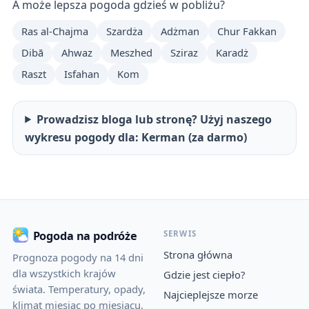
A może lepsza pogoda gdzieś w pobliżu?
Ras al-Chajma
Szardża
Adżman
Chur Fakkan
Dibā
Ahwaz
Meszhed
Sziraz
Karadż
Raszt
Isfahan
Kom
Prowadzisz bloga lub stronę? Użyj naszego
wykresu pogody dla: Kerman (za darmo)
SERWIS
Pogoda na podróże
Strona główna
Prognoza pogody na 14 dni
dla wszystkich krajów
Gdzie jest ciepło?
świata. Temperatury, opady,
Najcieplejsze morze
klimat miesiąc po miesiącu,