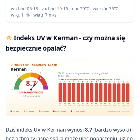
wschód 06:13 · zachód 19:15 · noc 29℃ · wieczór 35℃ ·
wilg. 11% · wiatr 7 m/s
Indeks UV w Kerman - czy można się
bezpiecznie opalać?
INDEKS UV · PROGNOZA 16 DNI
Kerman
6
SPF 50, ubranie z długim rękawem i cień w godzinach
8
10:00-16:00.
3
8.7
Bez ochrony jasna skóra może ulec poparzeniu w ok. 25 min
9
9
9
9
9
9
9
9
9
9
9
8
8
8
8
8
11
0
11+
UV BARDZO WYSOKI
dziś, maksimum dnia
sb
nd
pn
wt
śr
cz
pt
sb
nd
pn
wt
śr
cz
pt
sb
nd
8.08
9.08
10.08
11.08
12.08
13.08
14.08
15.08
16.08
17.08
18.08
19.08
20.08
21.08
22.08
23.08
0-2 niski
3-5 umiark.
6-7 wysoki
8-10 b. wysoki
11+ ekstremalny
pogodapodroze.pl · 2026-08-08
Dziś indeks UV w Kerman wynosi
8.7
(bardzo wysoki) -
bez ochrony jasna skóra może ulec poparzeniu już po