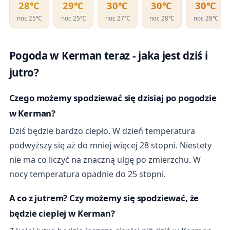
28℃
29℃
30℃
30℃
30℃
noc 25℃
noc 25℃
noc 27℃
noc 28℃
noc 28℃
Pogoda w Kerman teraz - jaka jest dziś i
jutro?
Czego możemy spodziewać się dzisiaj po pogodzie
w Kerman?
Dziś będzie bardzo ciepło. W dzień temperatura
podwyższy się aż do mniej więcej 28 stopni. Niestety
nie ma co liczyć na znaczną ulgę po zmierzchu. W
nocy temperatura opadnie do 25 stopni.
A co z jutrem? Czy możemy się spodziewać, że
będzie cieplej w Kerman?