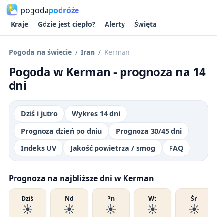
pogoda
podróże
Kraje
Gdzie jest ciepło?
Alerty
Święta
Pogoda na świecie
Iran
Kerman
Pogoda w Kerman - prognoza na 14
dni
Dziś i jutro
Wykres 14 dni
Prognoza dzień po dniu
Prognoza 30/45 dni
Indeks UV
Jakość powietrza / smog
FAQ
Prognoza na najbliższe dni w Kerman
Dziś
Nd
Pn
Wt
Śr
☀️
☀️
☀️
☀️
☀️