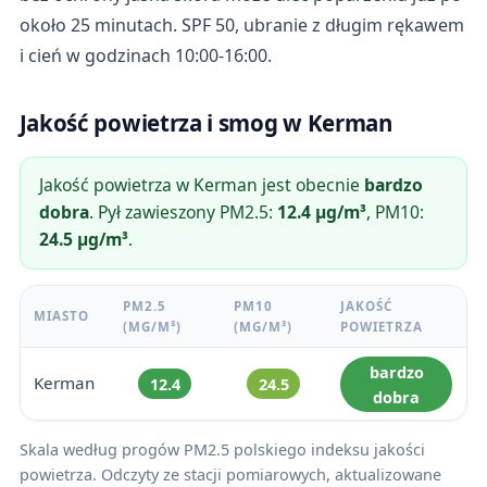
około 25 minutach. SPF 50, ubranie z długim rękawem
i cień w godzinach 10:00-16:00.
Jakość powietrza i smog w Kerman
Jakość powietrza w Kerman jest obecnie
bardzo
dobra
. Pył zawieszony PM2.5:
12.4 µg/m³
, PM10:
24.5 µg/m³
.
PM2.5
PM10
JAKOŚĆ
MIASTO
(ΜG/M³)
(ΜG/M³)
POWIETRZA
bardzo
Kerman
12.4
24.5
dobra
Skala według progów PM2.5 polskiego indeksu jakości
powietrza. Odczyty ze stacji pomiarowych, aktualizowane