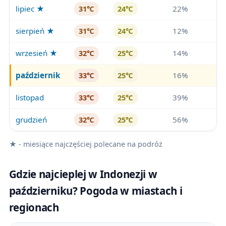
lipiec ★
22%
31℃
24℃
sierpień ★
12%
31℃
24℃
wrzesień ★
14%
32℃
25℃
październik
16%
33℃
25℃
listopad
39%
33℃
25℃
grudzień
56%
32℃
25℃
★ - miesiące najczęściej polecane na podróż
Gdzie najcieplej w Indonezji w
październiku? Pogoda w miastach i
regionach