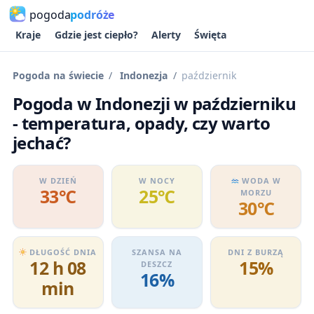
pogoda
podróże
Kraje
Gdzie jest ciepło?
Alerty
Święta
Pogoda na świecie
Indonezja
październik
Pogoda w Indonezji w październiku
- temperatura, opady, czy warto
jechać?
W DZIEŃ
W NOCY
WODA W
33℃
25℃
MORZU
30℃
DŁUGOŚĆ DNIA
SZANSA NA
DNI Z BURZĄ
12 h 08
15%
DESZCZ
16%
min