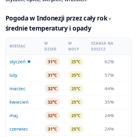
Pogoda w Indonezji przez cały rok -
średnie temperatury i opady
W
W
SZANSA NA
MIESIĄC
DZIEŃ
NOCY
DESZCZ
styczeń ★
62%
31℃
25℃
luty
57%
31℃
25℃
marzec
44%
32℃
25℃
kwiecień
35%
32℃
25℃
maj
24%
32℃
25℃
czerwiec
24%
31℃
25℃