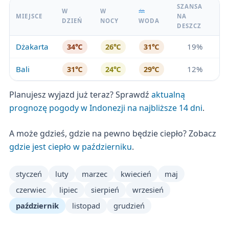
SZANSA
W
W
MIEJSCE
NA
DZIEŃ
NOCY
WODA
DESZCZ
Dżakarta
19%
34℃
26℃
31℃
Bali
12%
31℃
24℃
29℃
Planujesz wyjazd już teraz? Sprawdź
aktualną
prognozę pogody w Indonezji na najbliższe 14 dni
.
A może gdzieś, gdzie na pewno będzie ciepło? Zobacz
gdzie jest ciepło w październiku
.
styczeń
luty
marzec
kwiecień
maj
czerwiec
lipiec
sierpień
wrzesień
październik
listopad
grudzień