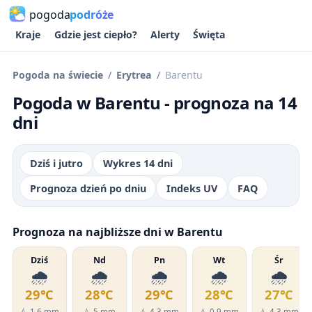
pogoda
podróże
Kraje
Gdzie jest ciepło?
Alerty
Święta
Pogoda na świecie
Erytrea
Barentu
Pogoda w Barentu - prognoza na 14
dni
Dziś i jutro
Wykres 14 dni
Prognoza dzień po dniu
Indeks UV
FAQ
Prognoza na najbliższe dni w Barentu
Dziś
Nd
Pn
Wt
Śr
🌧️
🌧️
🌧️
🌧️
🌧️
29℃
28℃
29℃
28℃
27℃
💧 1.6 mm
💧 5 mm
💧 4.3 mm
💧 0.9 mm
💧 4.3 mm