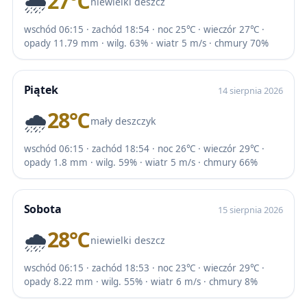
🌧️
27℃
niewielki deszcz
wschód 06:15 · zachód 18:54 · noc 25℃ · wieczór 27℃ ·
opady 11.79 mm · wilg. 63% · wiatr 5 m/s · chmury 70%
Piątek
14 sierpnia 2026
🌧️
28℃
mały deszczyk
wschód 06:15 · zachód 18:54 · noc 26℃ · wieczór 29℃ ·
opady 1.8 mm · wilg. 59% · wiatr 5 m/s · chmury 66%
Sobota
15 sierpnia 2026
🌧️
28℃
niewielki deszcz
wschód 06:15 · zachód 18:53 · noc 23℃ · wieczór 29℃ ·
opady 8.22 mm · wilg. 55% · wiatr 6 m/s · chmury 8%