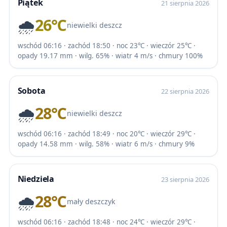
Piątek
21 sierpnia 2026
🌧️
26℃
niewielki deszcz
wschód 06:16 · zachód 18:50 · noc 23℃ · wieczór 25℃ ·
opady 19.17 mm · wilg. 65% · wiatr 4 m/s · chmury 100%
Sobota
22 sierpnia 2026
🌧️
28℃
niewielki deszcz
wschód 06:16 · zachód 18:49 · noc 20℃ · wieczór 29℃ ·
opady 14.58 mm · wilg. 58% · wiatr 6 m/s · chmury 9%
Niedziela
23 sierpnia 2026
🌧️
28℃
mały deszczyk
wschód 06:16 · zachód 18:48 · noc 24℃ · wieczór 29℃ ·