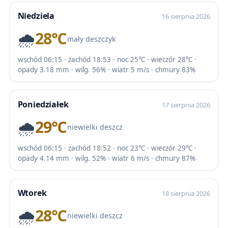
Niedziela
16 sierpnia 2026
🌧️
28℃
mały deszczyk
wschód 06:15 · zachód 18:53 · noc 25℃ · wieczór 28℃ ·
opady 3.18 mm · wilg. 56% · wiatr 5 m/s · chmury 83%
Poniedziałek
17 sierpnia 2026
🌧️
29℃
niewielki deszcz
wschód 06:15 · zachód 18:52 · noc 23℃ · wieczór 29℃ ·
opady 4.14 mm · wilg. 52% · wiatr 6 m/s · chmury 87%
Wtorek
18 sierpnia 2026
🌧️
28℃
niewielki deszcz