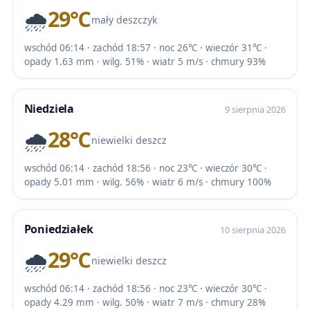
🌧️
29℃
mały deszczyk
wschód 06:14 · zachód 18:57 · noc 26℃ · wieczór 31℃ ·
opady 1.63 mm · wilg. 51% · wiatr 5 m/s · chmury 93%
Niedziela
9 sierpnia 2026
🌧️
28℃
niewielki deszcz
wschód 06:14 · zachód 18:56 · noc 23℃ · wieczór 30℃ ·
opady 5.01 mm · wilg. 56% · wiatr 6 m/s · chmury 100%
Poniedziałek
10 sierpnia 2026
🌧️
29℃
niewielki deszcz
wschód 06:14 · zachód 18:56 · noc 23℃ · wieczór 30℃ ·
opady 4.29 mm · wilg. 50% · wiatr 7 m/s · chmury 28%