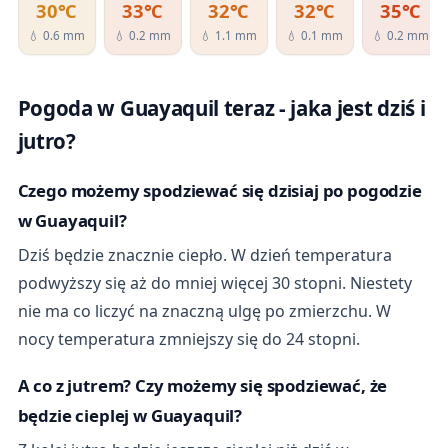
30℃
33℃
32℃
32℃
35℃
💧 0.6 mm
💧 0.2 mm
💧 1.1 mm
💧 0.1 mm
💧 0.2 mm
Pogoda w Guayaquil teraz - jaka jest dziś i
jutro?
Czego możemy spodziewać się dzisiaj po pogodzie
w Guayaquil?
Dziś będzie znacznie ciepło. W dzień temperatura
podwyższy się aż do mniej więcej 30 stopni. Niestety
nie ma co liczyć na znaczną ulgę po zmierzchu. W
nocy temperatura zmniejszy się do 24 stopni.
A co z jutrem? Czy możemy się spodziewać, że
będzie cieplej w Guayaquil?