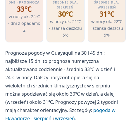
DNI · PROGNOZA
ŚREDNIE DLA:
ŚREDNIE DLA:
33℃
SIERPIEŃ
WRZESIEŃ
30℃
31℃
w nocy ok. 24℃
w nocy ok. 21℃
w nocy ok. 22℃
· dni z opadami:
· szansa deszczu
· szansa deszczu
2
5%
5%
Prognoza pogody w Guayaquil na 30 i 45 dni:
najbliższe 15 dni to prognoza numeryczna
aktualizowana codziennie - średnio 33℃ w dzień i
24℃ w nocy. Dalszy horyzont opiera się na
wieloletnich średnich klimatycznych: w sierpniu
można spodziewać się około 30℃ w dzień, a dalej
(wrzesień) około 31℃. Prognozy powyżej 2 tygodni
mają charakter orientacyjny. Szczegóły:
pogoda w
Ekwadorze - sierpień
i
wrzesień
.