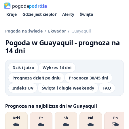
pogoda
podróże
Kraje
Gdzie jest ciepło?
Alerty
Święta
Pogoda na świecie
Ekwador
Guayaquil
Pogoda w Guayaquil - prognoza na
14 dni
Dziś i jutro
Wykres 14 dni
Prognoza dzień po dniu
Prognoza 30/45 dni
Indeks UV
Święta i długie weekendy
FAQ
Prognoza na najbliższe dni w Guayaquil
Dziś
Pt
Sb
Nd
Pn
☁️
☁️
☁️
☁️
🌤️