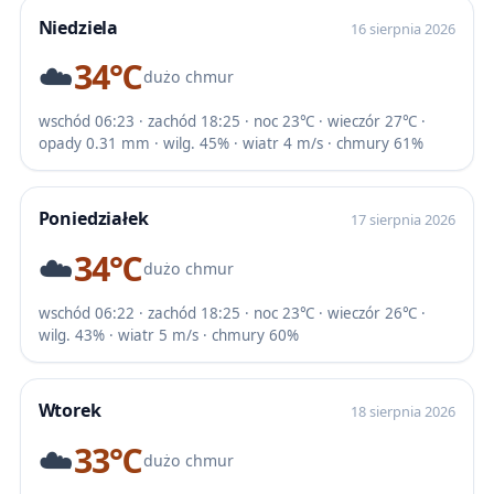
Niedziela
16 sierpnia 2026
☁️
34℃
dużo chmur
wschód 06:23 · zachód 18:25 · noc 23℃ · wieczór 27℃ ·
opady 0.31 mm · wilg. 45% · wiatr 4 m/s · chmury 61%
Poniedziałek
17 sierpnia 2026
☁️
34℃
dużo chmur
wschód 06:22 · zachód 18:25 · noc 23℃ · wieczór 26℃ ·
wilg. 43% · wiatr 5 m/s · chmury 60%
Wtorek
18 sierpnia 2026
☁️
33℃
dużo chmur