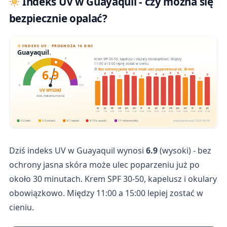
Indeks UV w Guayaquil - czy można się
bezpiecznie opalać?
INDEKS UV · PROGNOZA 16 DNI
Guayaquil
6
Krem SPF 30-50, kapelusz i okulary obowiązkowo. Między
8
11:00 a 15:00 lepiej zostać w cieniu.
3
6.9
Bez ochrony jasna skóra może ulec poparzeniu w ok. 30 min
9
9
9
9
8
8
8
8
8
8
8
8
8
7
11
7
7
0
11+
UV WYSOKI
dziś, maksimum dnia
cz
pt
sb
nd
pn
wt
śr
cz
pt
sb
nd
pn
wt
śr
cz
pt
6.08
7.08
8.08
9.08
10.08
11.08
12.08
13.08
14.08
15.08
16.08
17.08
18.08
19.08
20.08
21.08
0-2 niski
3-5 umiark.
6-7 wysoki
8-10 b. wysoki
11+ ekstremalny
pogodapodroze.pl · 2026-08-06
Dziś indeks UV w Guayaquil wynosi
6.9
(wysoki) - bez
ochrony jasna skóra może ulec poparzeniu już po
około 30 minutach. Krem SPF 30-50, kapelusz i okulary
obowiązkowo. Między 11:00 a 15:00 lepiej zostać w
cieniu.