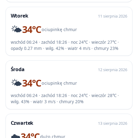
Wtorek
11 sierpnia 2026
🌤️
34℃
ociupinkę chmur
wschód 06:24 · zachód 18:26 · noc 24℃ · wieczór 27℃ ·
opady 0.27 mm · wilg. 42% · wiatr 4 m/s · chmury 23%
Środa
12 sierpnia 2026
🌤️
34℃
ociupinkę chmur
wschód 06:24 · zachód 18:26 · noc 24℃ · wieczór 28℃ ·
wilg. 43% · wiatr 3 m/s · chmury 20%
Czwartek
13 sierpnia 2026
☁️
34℃
dużo chmur