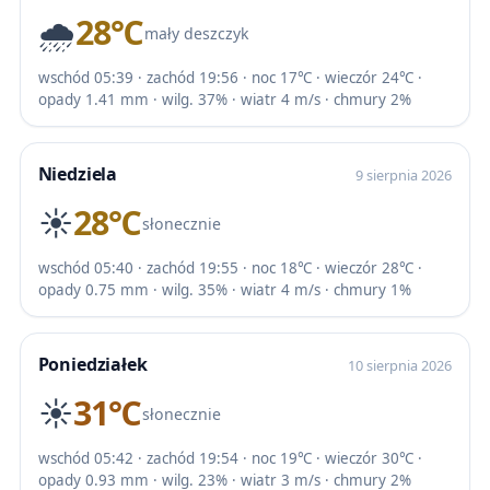
🌧️
28℃
mały deszczyk
wschód 05:39 · zachód 19:56 · noc 17℃ · wieczór 24℃ ·
opady 1.41 mm · wilg. 37% · wiatr 4 m/s · chmury 2%
Niedziela
9 sierpnia 2026
☀️
28℃
słonecznie
wschód 05:40 · zachód 19:55 · noc 18℃ · wieczór 28℃ ·
opady 0.75 mm · wilg. 35% · wiatr 4 m/s · chmury 1%
Poniedziałek
10 sierpnia 2026
☀️
31℃
słonecznie
wschód 05:42 · zachód 19:54 · noc 19℃ · wieczór 30℃ ·
opady 0.93 mm · wilg. 23% · wiatr 3 m/s · chmury 2%