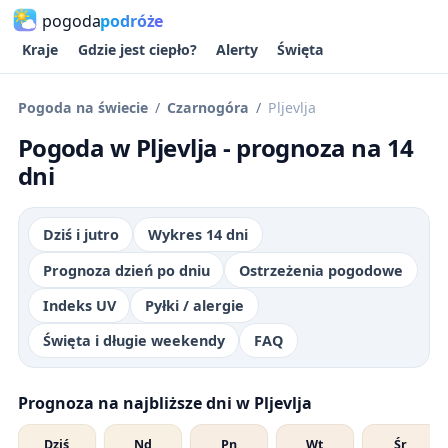
pogoda
podróże
Kraje
Gdzie jest ciepło?
Alerty
Święta
Pogoda na świecie
Czarnogóra
Pljevlja
Pogoda w Pljevlja - prognoza na 14
dni
Dziś i jutro
Wykres 14 dni
Prognoza dzień po dniu
Ostrzeżenia pogodowe
Indeks UV
Pyłki / alergie
Święta i długie weekendy
FAQ
Prognoza na najbliższe dni w Pljevlja
Dziś
Nd
Pn
Wt
Śr