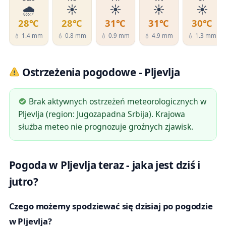
🌧️
☀️
☀️
☀️
☀️
28℃
28℃
31℃
31℃
30℃
💧 1.4 mm
💧 0.8 mm
💧 0.9 mm
💧 4.9 mm
💧 1.3 mm
Ostrzeżenia pogodowe - Pljevlja
Brak aktywnych ostrzeżeń meteorologicznych w
Pljevlja (region: Jugozapadna Srbija). Krajowa
służba meteo nie prognozuje groźnych zjawisk.
Pogoda w Pljevlja teraz - jaka jest dziś i
jutro?
Czego możemy spodziewać się dzisiaj po pogodzie
w Pljevlja?