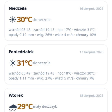
Niedziela
16 sierpnia 2026
☀️
30℃
słonecznie
wschód 05:48 · zachód 19:45 · noc 17℃ · wieczór 31℃ ·
opady 0.12 mm · wilg. 26% · wiatr 4 m/s · chmury 10%
Poniedziałek
17 sierpnia 2026
☀️
31℃
słonecznie
wschód 05:49 · zachód 19:43 · noc 18℃ · wieczór 30℃ ·
opady 1.11 mm · wilg. 27% · wiatr 5 m/s · chmury 7%
Wtorek
18 sierpnia 2026
🌧️
29℃
mały deszczyk