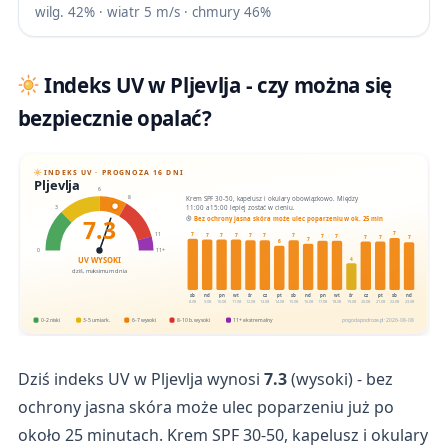
wilg. 42% · wiatr 5 m/s · chmury 46%
Indeks UV w Pljevlja - czy można się
bezpiecznie opalać?
INDEKS UV · PROGNOZA 16 DNI
Pljevlja
6
Krem SPF 30-50, kapelusz i okulary obowiązkowo. Między
8
11:00 a 15:00 lepiej zostać w cieniu.
3
7.3
Bez ochrony jasna skóra może ulec poparzeniu w ok. 25 min
7
7
11
7
7
7
7
7
7
7
7
7
7
7
7
6
0
11+
UV WYSOKI
4
dziś, maksimum dnia
sb
nd
pn
wt
śr
cz
pt
sb
nd
pn
wt
śr
cz
pt
sb
nd
8.08
9.08
10.08
11.08
12.08
13.08
14.08
15.08
16.08
17.08
18.08
19.08
20.08
21.08
22.08
23.08
0-2 niski
3-5 umiark.
6-7 wysoki
8-10 b. wysoki
11+ ekstremalny
pogodapodroze.pl · 2026-08-08
Dziś indeks UV w Pljevlja wynosi
7.3
(wysoki) - bez
ochrony jasna skóra może ulec poparzeniu już po
około 25 minutach. Krem SPF 30-50, kapelusz i okulary