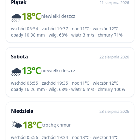
Piątek
21 sierpnia 2026
🌧️
18℃
niewielki deszcz
wschód 05:54 · zachód 19:37 · noc 11℃ · wieczór 12℃ ·
opady 10.98 mm · wilg. 68% · wiatr 3 m/s · chmury 71%
Sobota
22 sierpnia 2026
🌧️
13℃
niewielki deszcz
wschód 05:55 · zachód 19:35 · noc 11℃ · wieczór 12℃ ·
opady 16.26 mm · wilg. 68% · wiatr 6 m/s · chmury 100%
Niedziela
23 sierpnia 2026
🌤️
18℃
trochę chmur
wschód 05:56 · zachód 19:34 · noc 13℃ · wieczór 14℃ ·