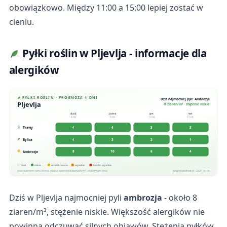
obowiązkowo. Między 11:00 a 15:00 lepiej zostać w
cieniu.
Pyłki roślin w Pljevlja - informacje dla
alergików
PYŁKI ROŚLIN · PROGNOZA 4 DNI
Dziś najmocniej pyli: Ambrozja
Pljevlja
8 ziaren/m³ · stężenie niskie
dziś
jutro
pn
wt
8.08
9.08
10.08
11.08
4
4
3
3
Trawy
4
3
2
1
Bylica
8
10
6
4
Ambrozja
brak
niskie
umiarkowane
wysokie
bardzo wysokie
poza sezonem: olcha, brzoza, oliwka · wartości w ziarnach/m³ (maksimum dnia)
pogodapodroze.pl · 2026-08-08
Dziś w Pljevlja najmocniej pyli
ambrozja
- około 8
ziaren/m³, stężenie niskie. Większość alergików nie
powinna odczuwać silnych objawów. Stężenia pyłków