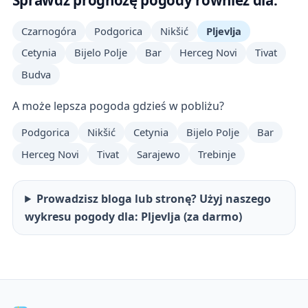
Sprawdź prognozę pogody również dla:
Czarnogóra
Podgorica
Nikšić
Pljevlja
Cetynia
Bijelo Polje
Bar
Herceg Novi
Tivat
Budva
A może lepsza pogoda gdzieś w pobliżu?
Podgorica
Nikšić
Cetynia
Bijelo Polje
Bar
Herceg Novi
Tivat
Sarajewo
Trebinje
Prowadzisz bloga lub stronę? Użyj naszego
wykresu pogody dla: Pljevlja (za darmo)