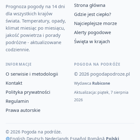
Strona główna
Prognoza pogody na 14 dni
dla wszystkich krajów
Gdzie jest ciepło?
świata. Temperatury, opady,
Najcieplejsze morze
klimat miesiąc po miesiącu,
Alerty pogodowe
jakość powietrza i porady
Święta w krajach
podróżne - aktualizowane
codziennie.
INFORMACJE
POGODA NA PODRÓŻE
O serwisie i metodologii
© 2026 pogodapodroze.pl
Kontakt
Wydawca
Rubicone
Polityka prywatności
Aktualizacja: piątek, 7 sierpnia
2026
Regulamin
Prawa autorskie
© 2026 Pogoda na podróże.
English
·
Deutsch
·
Nederlands
·
Español
·
Română
·
Polski