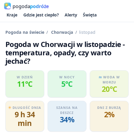
pogoda
podróże
Kraje
Gdzie jest ciepło?
Alerty
Święta
Pogoda na świecie
Chorwacja
listopad
Pogoda w Chorwacji w listopadzie -
temperatura, opady, czy warto
jechać?
W DZIEŃ
W NOCY
WODA W
11℃
5℃
MORZU
20℃
DŁUGOŚĆ DNIA
SZANSA NA
DNI Z BURZĄ
9 h 34
2%
DESZCZ
34%
min