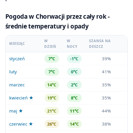
Pogoda w Chorwacji przez cały rok -
średnie temperatury i opady
W
W
SZANSA NA
MIESIĄC
DZIEŃ
NOCY
DESZCZ
styczeń
39%
7℃
-1℃
luty
41%
7℃
0℃
marzec
35%
14℃
2℃
kwiecień ★
35%
19℃
8℃
maj ★
44%
21℃
11℃
czerwiec ★
38%
26℃
14℃