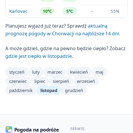
Karlovac
-
55%
10℃
5℃
Planujesz wyjazd już teraz? Sprawdź
aktualną
prognozę pogody w Chorwacji na najbliższe 14 dni
.
A może gdzieś, gdzie na pewno będzie ciepło? Zobacz
gdzie jest ciepło w listopadzie
.
styczeń
luty
marzec
kwiecień
maj
czerwiec
lipiec
sierpień
wrzesień
październik
listopad
grudzień
SERWIS
Pogoda na podróże