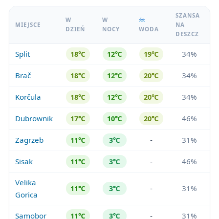
SZANSA
W
W
MIEJSCE
NA
DZIEŃ
NOCY
WODA
DESZCZ
Split
34%
18℃
12℃
19℃
Brač
34%
18℃
12℃
20℃
Korčula
34%
18℃
12℃
20℃
Dubrownik
46%
17℃
10℃
20℃
Zagrzeb
-
31%
11℃
3℃
Sisak
-
46%
11℃
3℃
Velika
-
31%
11℃
3℃
Gorica
Samobor
-
31%
11℃
3℃