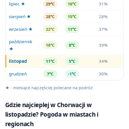
lipiec ★
31%
29℃
16℃
sierpień ★
28%
28℃
15℃
wrzesień ★
37%
22℃
11℃
październik
39%
18℃
8℃
★
listopad
34%
11℃
5℃
grudzień
30%
7℃
-1℃
★ - miesiące najczęściej polecane na podróż
Gdzie najcieplej w Chorwacji w
listopadzie? Pogoda w miastach i
regionach