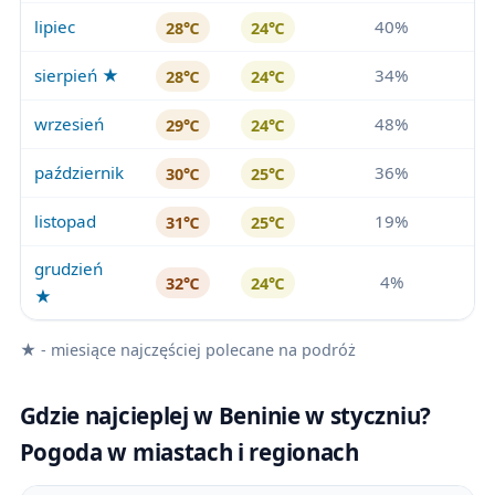
lipiec
40%
28℃
24℃
sierpień ★
34%
28℃
24℃
wrzesień
48%
29℃
24℃
październik
36%
30℃
25℃
listopad
19%
31℃
25℃
grudzień
4%
32℃
24℃
★
★ - miesiące najczęściej polecane na podróż
Gdzie najcieplej w Beninie w styczniu?
Pogoda w miastach i regionach