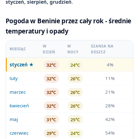
styczeń, sierpień, grudzień
.
Pogoda w Beninie przez cały rok - średnie
temperatury i opady
W
W
SZANSA NA
MIESIĄC
DZIEŃ
NOCY
DESZCZ
styczeń
★
4%
32℃
24℃
luty
11%
32℃
26℃
marzec
21%
32℃
26℃
kwiecień
28%
32℃
26℃
maj
42%
31℃
25℃
czerwiec
54%
29℃
24℃