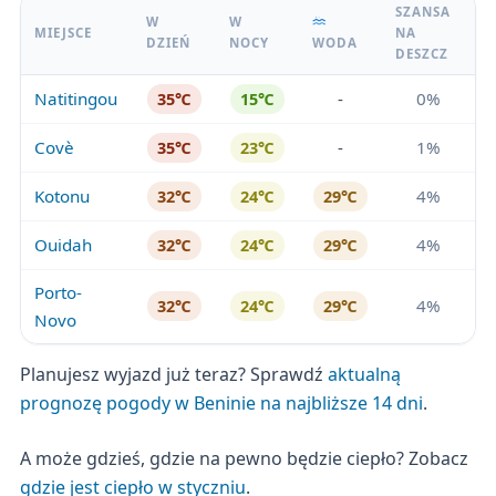
SZANSA
W
W
MIEJSCE
NA
DZIEŃ
NOCY
WODA
DESZCZ
Natitingou
-
0%
35℃
15℃
Covè
-
1%
35℃
23℃
Kotonu
4%
32℃
24℃
29℃
Ouidah
4%
32℃
24℃
29℃
Porto-
4%
32℃
24℃
29℃
Novo
Planujesz wyjazd już teraz? Sprawdź
aktualną
prognozę pogody w Beninie na najbliższe 14 dni
.
A może gdzieś, gdzie na pewno będzie ciepło? Zobacz
gdzie jest ciepło w styczniu
.