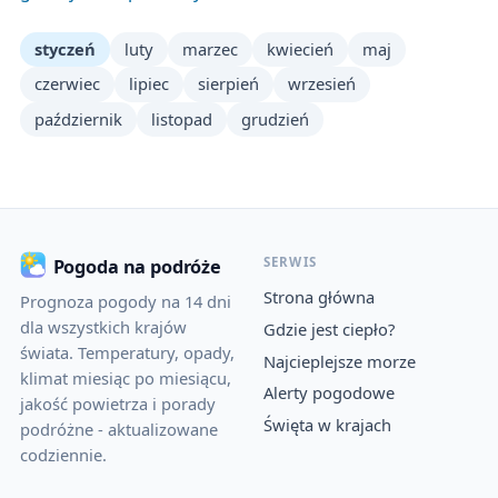
styczeń
luty
marzec
kwiecień
maj
czerwiec
lipiec
sierpień
wrzesień
październik
listopad
grudzień
SERWIS
Pogoda na podróże
Strona główna
Prognoza pogody na 14 dni
dla wszystkich krajów
Gdzie jest ciepło?
świata. Temperatury, opady,
Najcieplejsze morze
klimat miesiąc po miesiącu,
Alerty pogodowe
jakość powietrza i porady
Święta w krajach
podróżne - aktualizowane
codziennie.