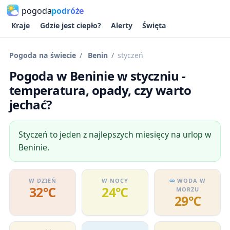
pogoda
podróże
Kraje
Gdzie jest ciepło?
Alerty
Święta
Pogoda na świecie
Benin
styczeń
Pogoda w Beninie w styczniu -
temperatura, opady, czy warto
jechać?
Styczeń to jeden z najlepszych miesięcy na urlop w
Beninie.
W DZIEŃ
W NOCY
WODA W
32℃
24℃
MORZU
29℃