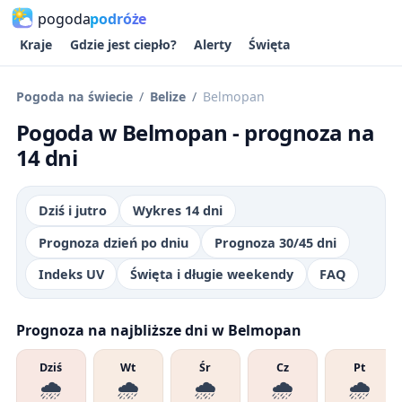
pogoda
podróże
Kraje
Gdzie jest ciepło?
Alerty
Święta
Pogoda na świecie
Belize
Belmopan
Pogoda w Belmopan - prognoza na
14 dni
Dziś i jutro
Wykres 14 dni
Prognoza dzień po dniu
Prognoza 30/45 dni
Indeks UV
Święta i długie weekendy
FAQ
Prognoza na najbliższe dni w Belmopan
Dziś
Wt
Śr
Cz
Pt
🌧️
🌧️
🌧️
🌧️
🌧️