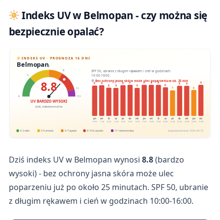
Indeks UV w Belmopan - czy można się
bezpiecznie opalać?
INDEKS UV · PROGNOZA 16 DNI
Belmopan
6
SPF 50, ubranie z długim rękawem i cień w godzinach
8
10:00-16:00.
3
8.8
Bez ochrony jasna skóra może ulec poparzeniu w ok. 25 min
9
9
9
9
9
9
9
9
9
9
8
8
8
8
8
7
11
0
11+
UV BARDZO WYSOKI
dziś, maksimum dnia
pn
wt
śr
cz
pt
sb
nd
pn
wt
śr
cz
pt
sb
nd
pn
wt
10.08
11.08
12.08
13.08
14.08
15.08
16.08
17.08
18.08
19.08
20.08
21.08
22.08
23.08
24.08
25.08
0-2 niski
3-5 umiark.
6-7 wysoki
8-10 b. wysoki
11+ ekstremalny
pogodapodroze.pl · 2026-08-10
Dziś indeks UV w Belmopan wynosi
8.8
(bardzo
wysoki) - bez ochrony jasna skóra może ulec
poparzeniu już po około 25 minutach. SPF 50, ubranie
z długim rękawem i cień w godzinach 10:00-16:00.