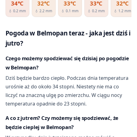
34℃
32℃
33℃
33℃
32℃
💧 0.2 mm
💧 2.2 mm
💧 0.1 mm
💧 0.2 mm
💧 1.2 mm
Pogoda w Belmopan teraz - jaka jest dziś i
jutro?
Czego możemy spodziewać się dzisiaj po pogodzie
w Belmopan?
Dziś będzie bardzo ciepło. Podczas dnia temperatura
urośnie aż do około 34 stopni. Niestety nie ma co
liczyć na znaczną ulgę po zmierzchu. W ciągu nocy
temperatura opadnie do 23 stopni.
A co z jutrem? Czy możemy się spodziewać, że
będzie cieplej w Belmopan?