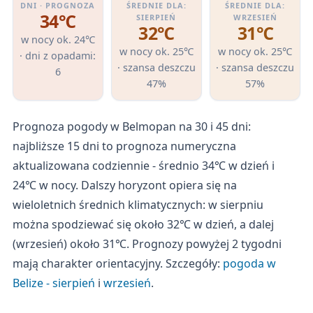
DNI · PROGNOZA
ŚREDNIE DLA:
ŚREDNIE DLA:
34℃
SIERPIEŃ
WRZESIEŃ
32℃
31℃
w nocy ok. 24℃
w nocy ok. 25℃
w nocy ok. 25℃
· dni z opadami:
· szansa deszczu
· szansa deszczu
6
47%
57%
Prognoza pogody w Belmopan na 30 i 45 dni:
najbliższe 15 dni to prognoza numeryczna
aktualizowana codziennie - średnio 34℃ w dzień i
24℃ w nocy. Dalszy horyzont opiera się na
wieloletnich średnich klimatycznych: w sierpniu
można spodziewać się około 32℃ w dzień, a dalej
(wrzesień) około 31℃. Prognozy powyżej 2 tygodni
mają charakter orientacyjny. Szczegóły:
pogoda w
Belize - sierpień
i
wrzesień
.