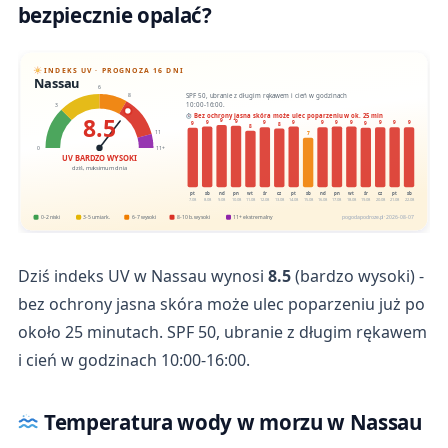
bezpiecznie opalać?
INDEKS UV · PROGNOZA 16 DNI
Nassau
6
SPF 50, ubranie z długim rękawem i cień w godzinach
8
10:00-16:00.
3
8.5
Bez ochrony jasna skóra może ulec poparzeniu w ok. 25 min
9
9
9
9
9
9
9
9
9
9
9
9
9
8
8
11
7
0
11+
UV BARDZO WYSOKI
dziś, maksimum dnia
pt
sb
nd
pn
wt
śr
cz
pt
sb
nd
pn
wt
śr
cz
pt
sb
7.08
8.08
9.08
10.08
11.08
12.08
13.08
14.08
15.08
16.08
17.08
18.08
19.08
20.08
21.08
22.08
0-2 niski
3-5 umiark.
6-7 wysoki
8-10 b. wysoki
11+ ekstremalny
pogodapodroze.pl · 2026-08-07
Dziś indeks UV w Nassau wynosi
8.5
(bardzo wysoki) -
bez ochrony jasna skóra może ulec poparzeniu już po
około 25 minutach. SPF 50, ubranie z długim rękawem
i cień w godzinach 10:00-16:00.
Temperatura wody w morzu w Nassau