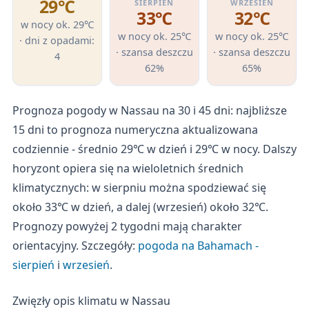
29℃
SIERPIEŃ
WRZESIEŃ
33℃
32℃
w nocy ok. 29℃
w nocy ok. 25℃
w nocy ok. 25℃
· dni z opadami:
· szansa deszczu
· szansa deszczu
4
62%
65%
Prognoza pogody w Nassau na 30 i 45 dni: najbliższe
15 dni to prognoza numeryczna aktualizowana
codziennie - średnio 29℃ w dzień i 29℃ w nocy. Dalszy
horyzont opiera się na wieloletnich średnich
klimatycznych: w sierpniu można spodziewać się
około 33℃ w dzień, a dalej (wrzesień) około 32℃.
Prognozy powyżej 2 tygodni mają charakter
orientacyjny. Szczegóły:
pogoda na Bahamach -
sierpień
i
wrzesień
.
Zwięzły opis klimatu w Nassau