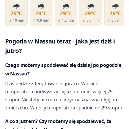
🌧️
🌧️
🌧️
🌧️
🌧️
29℃
29℃
29℃
29℃
29℃
💧 10 mm
💧 0.9 mm
💧 1.2 mm
💧 0.6 mm
💧 0.5 mm
Pogoda w Nassau teraz - jaka jest dziś i
jutro?
Czego możemy spodziewać się dzisiaj po pogodzie
w Nassau?
Dziś będzie zdecydowanie gorąco. W dzień
temperatura podwyższy się aż do mniej więcej 29
stopni. Niestety nie ma co liczyć na znaczną ulgę po
zmierzchu. W nocy temperatura spadnie do 29 stopni.
A co z jutrem? Czy możemy się spodziewać, że