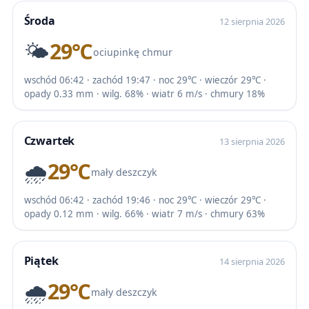
Środa
12 sierpnia 2026
🌤️
29℃
ociupinkę chmur
wschód 06:42 · zachód 19:47 · noc 29℃ · wieczór 29℃ ·
opady 0.33 mm · wilg. 68% · wiatr 6 m/s · chmury 18%
Czwartek
13 sierpnia 2026
🌧️
29℃
mały deszczyk
wschód 06:42 · zachód 19:46 · noc 29℃ · wieczór 29℃ ·
opady 0.12 mm · wilg. 66% · wiatr 7 m/s · chmury 63%
Piątek
14 sierpnia 2026
🌧️
29℃
mały deszczyk