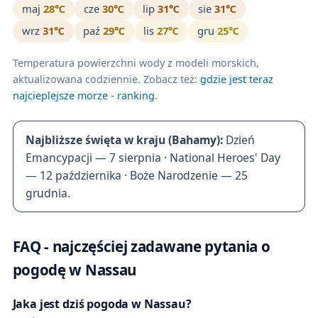
maj
28℃
cze
30℃
lip
31℃
sie
31℃
wrz
31℃
paź
29℃
lis
27℃
gru
25℃
Temperatura powierzchni wody z modeli morskich,
aktualizowana codziennie. Zobacz też:
gdzie jest teraz
najcieplejsze morze - ranking
.
Najbliższe święta w kraju (Bahamy):
Dzień
Emancypacji — 7 sierpnia · National Heroes' Day
— 12 października · Boże Narodzenie — 25
grudnia.
FAQ - najczęściej zadawane pytania o
pogodę w Nassau
Jaka jest dziś pogoda w Nassau?