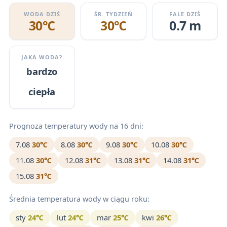
WODA DZIŚ
ŚR. TYDZIEŃ
FALE DZIŚ
30℃
30℃
0.7 m
JAKA WODA?
bardzo
ciepła
Prognoza temperatury wody na 16 dni:
7.08
30℃
8.08
30℃
9.08
30℃
10.08
30℃
11.08
30℃
12.08
31℃
13.08
31℃
14.08
31℃
15.08
31℃
Średnia temperatura wody w ciągu roku:
sty
24℃
lut
24℃
mar
25℃
kwi
26℃