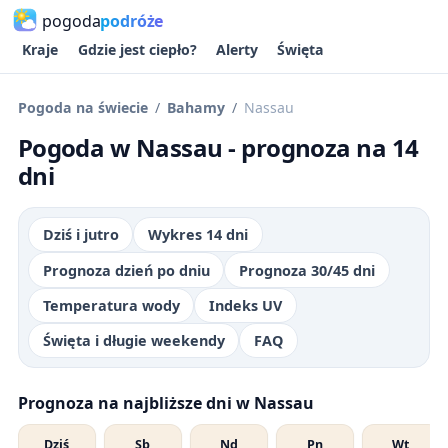
pogoda
podróże
Kraje
Gdzie jest ciepło?
Alerty
Święta
Pogoda na świecie
Bahamy
Nassau
Pogoda w Nassau - prognoza na 14
dni
Dziś i jutro
Wykres 14 dni
Prognoza dzień po dniu
Prognoza 30/45 dni
Temperatura wody
Indeks UV
Święta i długie weekendy
FAQ
Prognoza na najbliższe dni w Nassau
Dziś
Sb
Nd
Pn
Wt