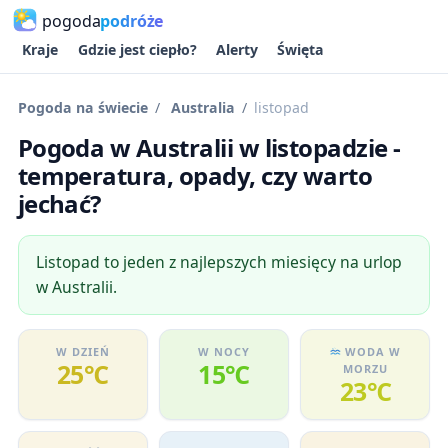
pogoda
podróże
Kraje
Gdzie jest ciepło?
Alerty
Święta
Pogoda na świecie
Australia
listopad
Pogoda w Australii w listopadzie -
temperatura, opady, czy warto
jechać?
Listopad to jeden z najlepszych miesięcy na urlop
w Australii.
W DZIEŃ
W NOCY
WODA W
25℃
15℃
MORZU
23℃