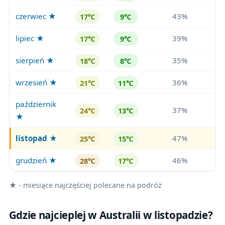
czerwiec ★
43%
17℃
9℃
lipiec ★
39%
17℃
9℃
sierpień ★
35%
18℃
8℃
wrzesień ★
36%
21℃
11℃
październik
37%
24℃
13℃
★
listopad
★
47%
25℃
15℃
grudzień ★
46%
28℃
17℃
★ - miesiące najczęściej polecane na podróż
Gdzie najcieplej w Australii w listopadzie?