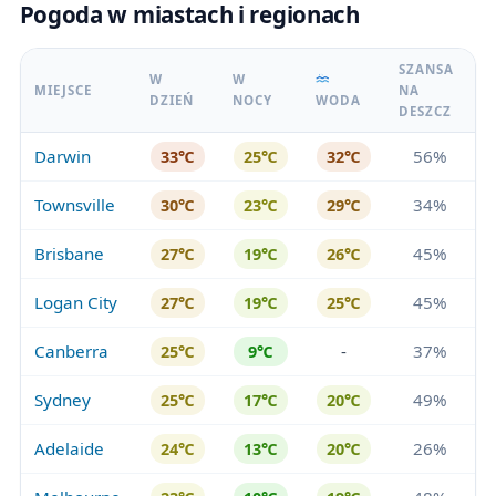
Pogoda w miastach i regionach
SZANSA
W
W
MIEJSCE
NA
DZIEŃ
NOCY
WODA
DESZCZ
Darwin
56%
33℃
25℃
32℃
Townsville
34%
30℃
23℃
29℃
Brisbane
45%
27℃
19℃
26℃
Logan City
45%
27℃
19℃
25℃
Canberra
-
37%
25℃
9℃
Sydney
49%
25℃
17℃
20℃
Adelaide
26%
24℃
13℃
20℃