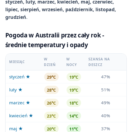
styczeń, luty, marzec, kwiecień, maj, czerwiec,
lipiec, sierpień, wrzesień, październik, listopad,
grudzień
.
Pogoda w Australii przez cały rok -
średnie temperatury i opady
W
W
SZANSA NA
MIESIĄC
DZIEŃ
NOCY
DESZCZ
styczeń ★
47%
29℃
19℃
luty ★
51%
28℃
19℃
marzec ★
49%
26℃
18℃
kwiecień ★
40%
23℃
14℃
maj ★
37%
20℃
11℃