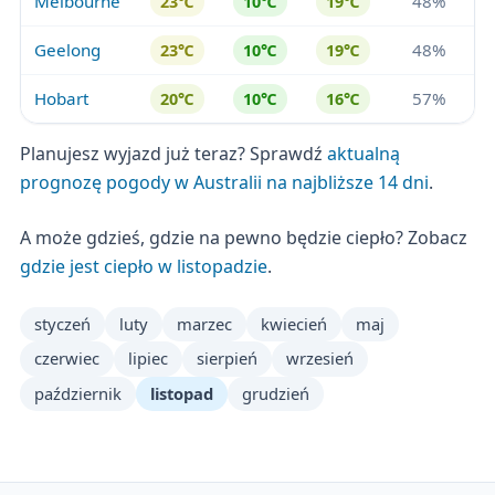
Melbourne
48%
23℃
10℃
19℃
Geelong
48%
23℃
10℃
19℃
Hobart
57%
20℃
10℃
16℃
Planujesz wyjazd już teraz? Sprawdź
aktualną
prognozę pogody w Australii na najbliższe 14 dni
.
A może gdzieś, gdzie na pewno będzie ciepło? Zobacz
gdzie jest ciepło w listopadzie
.
styczeń
luty
marzec
kwiecień
maj
czerwiec
lipiec
sierpień
wrzesień
październik
listopad
grudzień