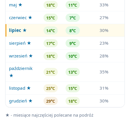
maj ★
33%
18℃
11℃
czerwiec ★
27%
15℃
7℃
lipiec
★
30%
14℃
8℃
sierpień ★
23%
17℃
9℃
wrzesień ★
28%
18℃
10℃
październik
35%
21℃
13℃
★
listopad ★
31%
25℃
15℃
grudzień ★
30%
29℃
18℃
★ - miesiące najczęściej polecane na podróż