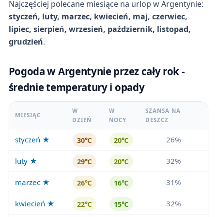
Najczęściej polecane miesiące na urlop w Argentynie:
styczeń, luty, marzec, kwiecień, maj, czerwiec,
lipiec, sierpień, wrzesień, październik, listopad,
grudzień
.
Pogoda w Argentynie przez cały rok -
średnie temperatury i opady
W
W
SZANSA NA
MIESIĄC
DZIEŃ
NOCY
DESZCZ
styczeń ★
26%
30℃
20℃
luty ★
32%
29℃
20℃
marzec ★
31%
26℃
16℃
kwiecień ★
32%
22℃
15℃