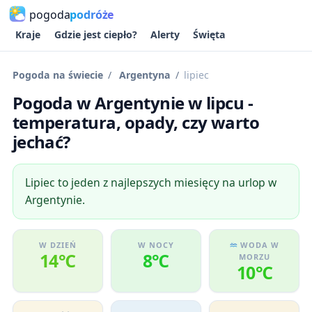
pogoda
podróże
Kraje
Gdzie jest ciepło?
Alerty
Święta
Pogoda na świecie
Argentyna
lipiec
Pogoda w Argentynie w lipcu -
temperatura, opady, czy warto
jechać?
Lipiec to jeden z najlepszych miesięcy na urlop w
Argentynie.
W DZIEŃ
W NOCY
WODA W
14℃
8℃
MORZU
10℃