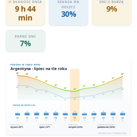
DŁUGOŚĆ DNIA
SZANSA NA
DNI Z BURZĄ
9 h 44
9%
DESZCZ
30%
min
PARNE DNI
7%