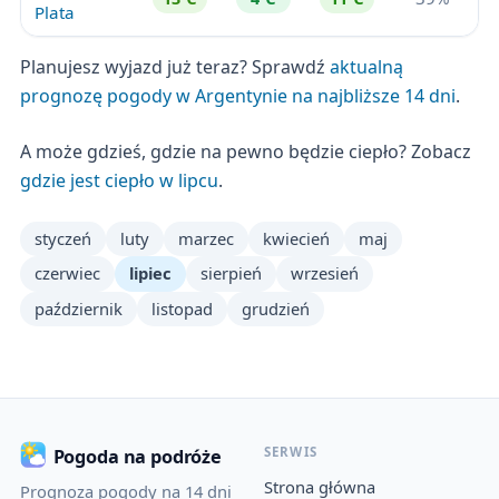
Plata
Planujesz wyjazd już teraz? Sprawdź
aktualną
prognozę pogody w Argentynie na najbliższe 14 dni
.
A może gdzieś, gdzie na pewno będzie ciepło? Zobacz
gdzie jest ciepło w lipcu
.
styczeń
luty
marzec
kwiecień
maj
czerwiec
lipiec
sierpień
wrzesień
październik
listopad
grudzień
SERWIS
Pogoda na podróże
Strona główna
Prognoza pogody na 14 dni