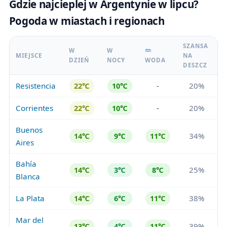
Gdzie najcieplej w Argentynie w lipcu?
Pogoda w miastach i regionach
SZANSA
W
W
MIEJSCE
NA
DZIEŃ
NOCY
WODA
DESZCZ
Resistencia
-
20%
22℃
10℃
Corrientes
-
20%
22℃
10℃
Buenos
34%
14℃
9℃
11℃
Aires
Bahía
25%
14℃
3℃
8℃
Blanca
La Plata
38%
14℃
6℃
11℃
Mar del
39%
13℃
4℃
11℃