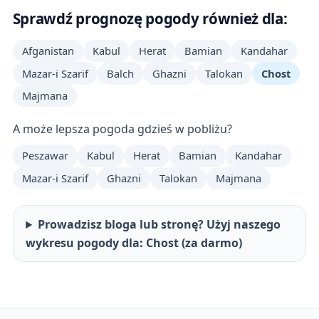
Sprawdź prognozę pogody również dla:
Afganistan
Kabul
Herat
Bamian
Kandahar
Mazar-i Szarif
Balch
Ghazni
Talokan
Chost
Majmana
A może lepsza pogoda gdzieś w pobliżu?
Peszawar
Kabul
Herat
Bamian
Kandahar
Mazar-i Szarif
Ghazni
Talokan
Majmana
Prowadzisz bloga lub stronę? Użyj naszego
wykresu pogody dla: Chost (za darmo)