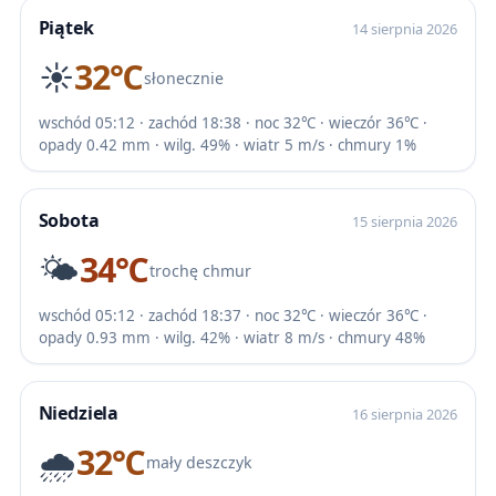
Piątek
14 sierpnia 2026
☀️
32℃
słonecznie
wschód 05:12 · zachód 18:38 · noc 32℃ · wieczór 36℃ ·
opady 0.42 mm · wilg. 49% · wiatr 5 m/s · chmury 1%
Sobota
15 sierpnia 2026
🌤️
34℃
trochę chmur
wschód 05:12 · zachód 18:37 · noc 32℃ · wieczór 36℃ ·
opady 0.93 mm · wilg. 42% · wiatr 8 m/s · chmury 48%
Niedziela
16 sierpnia 2026
🌧️
32℃
mały deszczyk