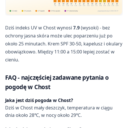
pt
sb
nd
pn
wt
śr
cz
pt
sb
nd
pn
wt
śr
cz
pt
sb
7.08
8.08
9.08
10.08
11.08
12.08
13.08
14.08
15.08
16.08
17.08
18.08
19.08
20.08
21.08
22.08
0-2 niski
3-5 umiark.
6-7 wysoki
8-10 b. wysoki
11+ ekstremalny
pogodapodroze.pl · 2026-08-07
Dziś indeks UV w Chost wynosi
7.9
(wysoki) - bez
ochrony jasna skóra może ulec poparzeniu już po
około 25 minutach. Krem SPF 30-50, kapelusz i okulary
obowiązkowo. Między 11:00 a 15:00 lepiej zostać w
cieniu.
FAQ - najczęściej zadawane pytania o
pogodę w Chost
Jaka jest dziś pogoda w Chost?
Dziś w Chost mały deszczyk, temperatura w ciągu
dnia około 28℃, w nocy około 29℃.