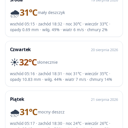
🌧️
31℃
mały deszczyk
wschód 05:15 · zachód 18:32 · noc 30℃ · wieczór 33℃ ·
opady 0.69 mm · wilg. 49% · wiatr 6 m/s · chmury 2%
Czwartek
20 sierpnia 2026
☀️
32℃
słonecznie
wschód 05:16 · zachód 18:31 · noc 31℃ · wieczór 35℃ ·
opady 10.83 mm · wilg. 44% · wiatr 7 m/s · chmury 14%
Piątek
21 sierpnia 2026
🌧️
31℃
mocny deszcz
wschód 05:17 · zachód 18:30 · noc 24℃ · wieczór 26℃ ·