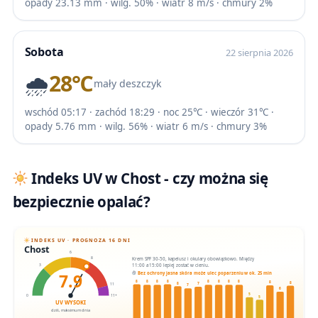
opady 23.13 mm · wilg. 50% · wiatr 8 m/s · chmury 2%
Sobota
22 sierpnia 2026
🌧️
28℃
mały deszczyk
wschód 05:17 · zachód 18:29 · noc 25℃ · wieczór 31℃ ·
opady 5.76 mm · wilg. 56% · wiatr 6 m/s · chmury 3%
Indeks UV w Chost - czy można się
bezpiecznie opalać?
INDEKS UV · PROGNOZA 16 DNI
Chost
6
Krem SPF 30-50, kapelusz i okulary obowiązkowo. Między
8
11:00 a 15:00 lepiej zostać w cieniu.
3
7.9
Bez ochrony jasna skóra może ulec poparzeniu w ok. 25 min
8
8
8
8
8
8
8
8
8
8
8
7
11
7
6
5
0
11+
5
UV WYSOKI
dziś, maksimum dnia