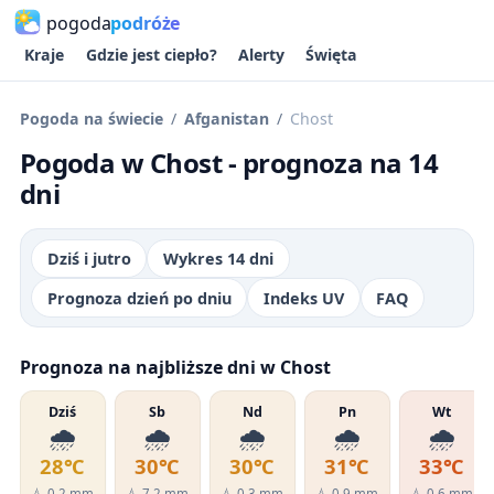
pogoda
podróże
Kraje
Gdzie jest ciepło?
Alerty
Święta
Pogoda na świecie
Afganistan
Chost
Pogoda w Chost - prognoza na 14
dni
Dziś i jutro
Wykres 14 dni
Prognoza dzień po dniu
Indeks UV
FAQ
Prognoza na najbliższe dni w Chost
Dziś
Sb
Nd
Pn
Wt
🌧️
🌧️
🌧️
🌧️
🌧️
28℃
30℃
30℃
31℃
33℃
💧 0.2 mm
💧 7.2 mm
💧 0.3 mm
💧 0.9 mm
💧 0.6 mm