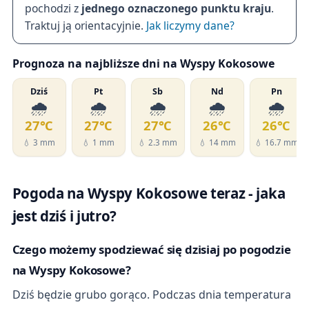
pochodzi z
jednego oznaczonego punktu kraju
.
Traktuj ją orientacyjnie.
Jak liczymy dane?
Prognoza na najbliższe dni na Wyspy Kokosowe
Dziś
Pt
Sb
Nd
Pn
🌧️
🌧️
🌧️
🌧️
🌧️
27℃
27℃
27℃
26℃
26℃
💧 3 mm
💧 1 mm
💧 2.3 mm
💧 14 mm
💧 16.7 mm
Pogoda na Wyspy Kokosowe teraz - jaka
jest dziś i jutro?
Czego możemy spodziewać się dzisiaj po pogodzie
na Wyspy Kokosowe?
Dziś będzie grubo gorąco. Podczas dnia temperatura