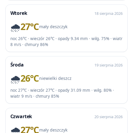
Wtorek
18 sierpnia 2026
🌧️
27℃
mały deszczyk
noc 26℃ · wieczór 26℃ · opady 9.34 mm · wilg. 75% · wiatr
8 m/s · chmury 86%
Środa
19 sierpnia 2026
🌧️
26℃
niewielki deszcz
noc 27℃ · wieczór 27℃ · opady 31.09 mm · wilg. 80% ·
wiatr 9 m/s · chmury 85%
Czwartek
20 sierpnia 2026
🌧️
27℃
mały deszczyk