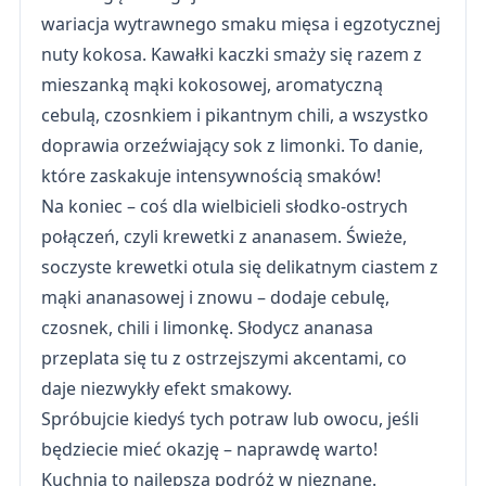
wariacja wytrawnego smaku mięsa i egzotycznej
nuty kokosa. Kawałki kaczki smaży się razem z
mieszanką mąki kokosowej, aromatyczną
cebulą, czosnkiem i pikantnym chili, a wszystko
doprawia orzeźwiający sok z limonki. To danie,
które zaskakuje intensywnością smaków!
Na koniec – coś dla wielbicieli słodko-ostrych
połączeń, czyli krewetki z ananasem. Świeże,
soczyste krewetki otula się delikatnym ciastem z
mąki ananasowej i znowu – dodaje cebulę,
czosnek, chili i limonkę. Słodycz ananasa
przeplata się tu z ostrzejszymi akcentami, co
daje niezwykły efekt smakowy.
Spróbujcie kiedyś tych potraw lub owocu, jeśli
będziecie mieć okazję – naprawdę warto!
Kuchnia to najlepsza podróż w nieznane.