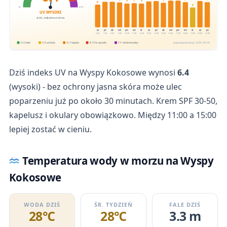
7
7
7
7
7
6
6
0
11+
UV WYSOKI
dziś, maksimum dnia
cz
pt
sb
nd
pn
wt
śr
cz
pt
sb
nd
pn
wt
śr
cz
pt
6.08
7.08
8.08
9.08
10.08
11.08
12.08
13.08
14.08
15.08
16.08
17.08
18.08
19.08
20.08
21.08
0-2 niski
3-5 umiark.
6-7 wysoki
8-10 b. wysoki
11+ ekstremalny
pogodapodroze.pl · 2026-08-06
Dziś indeks UV na Wyspy Kokosowe wynosi
6.4
(wysoki) - bez ochrony jasna skóra może ulec
poparzeniu już po około 30 minutach. Krem SPF 30-50,
kapelusz i okulary obowiązkowo. Między 11:00 a 15:00
lepiej zostać w cieniu.
Temperatura wody w morzu na Wyspy
Kokosowe
WODA DZIŚ
ŚR. TYDZIEŃ
FALE DZIŚ
28℃
28℃
3.3 m