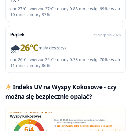
noc 27℃ · wieczór 27℃ · opady 0.88 mm · wilg. 69% · wiatr
10 m/s · chmury 37%
Piątek
21 sierpnia 2026
🌧️
26℃
mały deszczyk
noc 26℃ · wieczór 26℃ · opady 0.73 mm · wilg. 70% · wiatr
11 m/s · chmury 86%
Indeks UV na Wyspy Kokosowe - czy
można się bezpiecznie opalać?
INDEKS UV · PROGNOZA 16 DNI
Wyspy Kokosowe
6
Krem SPF 30-50, kapelusz i okulary obowiązkowo. Między
8
11:00 a 15:00 lepiej zostać w cieniu.
3
6.4
Bez ochrony jasna skóra może ulec poparzeniu w ok. 30 min
8
8
7
7
7
11
7
7
7
7