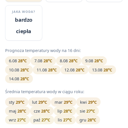
JAKA WODA?
bardzo
ciepła
Prognoza temperatury wody na 16 dni:
6.08
28℃
7.08
28℃
8.08
28℃
9.08
28℃
10.08
28℃
11.08
28℃
12.08
28℃
13.08
28℃
14.08
28℃
Średnia temperatura wody w ciągu roku:
sty
29℃
lut
29℃
mar
29℃
kwi
29℃
maj
28℃
cze
28℃
lip
28℃
sie
27℃
wrz
27℃
paź
27℃
lis
27℃
gru
28℃