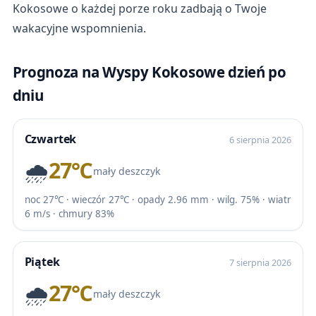
Kokosowe o każdej porze roku zadbają o Twoje
wakacyjne wspomnienia.
Prognoza na Wyspy Kokosowe dzień po
dniu
Czwartek
6 sierpnia 2026
🌧️
27℃
mały deszczyk
noc 27℃ · wieczór 27℃ · opady 2.96 mm · wilg. 75% · wiatr
6 m/s · chmury 83%
Piątek
7 sierpnia 2026
🌧️
27℃
mały deszczyk