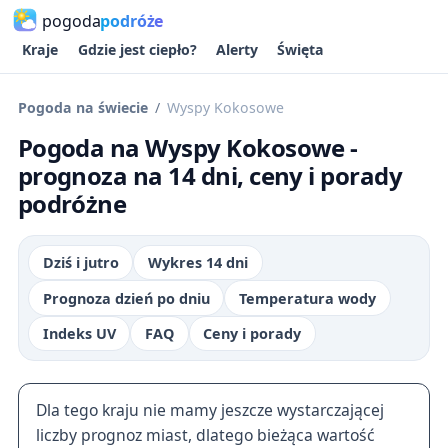
pogoda
podróże
Kraje
Gdzie jest ciepło?
Alerty
Święta
Pogoda na świecie
Wyspy Kokosowe
Pogoda na Wyspy Kokosowe -
prognoza na 14 dni, ceny i porady
podróżne
Dziś i jutro
Wykres 14 dni
Prognoza dzień po dniu
Temperatura wody
Indeks UV
FAQ
Ceny i porady
Dla tego kraju nie mamy jeszcze wystarczającej
liczby prognoz miast, dlatego bieżąca wartość