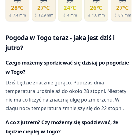
28℃
27℃
24℃
26℃
27℃
💧 7.4 mm
💧 12.9 mm
💧 4 mm
💧 1.6 mm
💧 8.9 mm
Pogoda w Togo teraz - jaka jest dziś i
jutro?
Czego możemy spodziewać się dzisiaj po pogodzie
w Togo?
Dziś będzie znacznie gorąco. Podczas dnia
temperatura urośnie aż do około 28 stopni. Niestety
nie ma co liczyć na znaczną ulgę po zmierzchu. W
ciągu nocy temperatura zmniejszy się do 22 stopni.
A co z jutrem? Czy możemy się spodziewać, że
będzie cieplej w Togo?