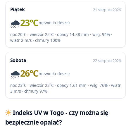
Piątek
21 sierpnia 2026
🌧️
23℃
niewielki deszcz
noc 20℃ · wieczór 22℃ · opady 14.38 mm · wilg. 94% ·
wiatr 2 m/s · chmury 100%
Sobota
22 sierpnia 2026
🌧️
26℃
niewielki deszcz
noc 23℃ · wieczór 23℃ · opady 1.61 mm · wilg. 76% · wiatr
3 m/s · chmury 97%
Indeks UV w Togo - czy można się
bezpiecznie opalać?