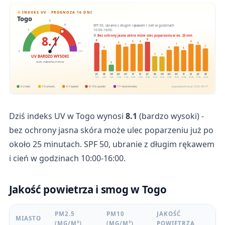
INDEKS UV · PROGNOZA 16 DNI
Togo
6
SPF 50, ubranie z długim rękawem i cień w godzinach
8
10:00-16:00.
3
8.1
Bez ochrony jasna skóra może ulec poparzeniu w ok. 25 min
8
8
8
8
8
8
8
11
7
7
7
6
6
6
0
11+
4
4
UV BARDZO WYSOKI
dziś, maksimum dnia
2
pt
sb
nd
pn
wt
śr
cz
pt
sb
nd
pn
wt
śr
cz
pt
sb
7.08
8.08
9.08
10.08
11.08
12.08
13.08
14.08
15.08
16.08
17.08
18.08
19.08
20.08
21.08
22.08
0-2 niski
3-5 umiark.
6-7 wysoki
8-10 b. wysoki
11+ ekstremalny
pogodapodroze.pl · 2026-08-07
Dziś indeks UV w Togo wynosi
8.1
(bardzo wysoki) -
bez ochrony jasna skóra może ulec poparzeniu już po
około 25 minutach. SPF 50, ubranie z długim rękawem
i cień w godzinach 10:00-16:00.
Jakość powietrza i smog w Togo
PM2.5
PM10
JAKOŚĆ
MIASTO
(ΜG/M³)
(ΜG/M³)
POWIETRZA