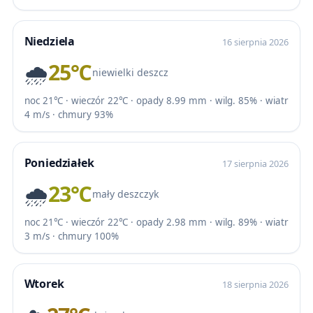
Niedziela
16 sierpnia 2026
🌧️
25℃
niewielki deszcz
noc 21℃ · wieczór 22℃ · opady 8.99 mm · wilg. 85% · wiatr
4 m/s · chmury 93%
Poniedziałek
17 sierpnia 2026
🌧️
23℃
mały deszczyk
noc 21℃ · wieczór 22℃ · opady 2.98 mm · wilg. 89% · wiatr
3 m/s · chmury 100%
Wtorek
18 sierpnia 2026