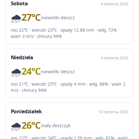
Sobota
8 sierpnia 2026
🌧️
27℃
niewielki deszcz
noc 22℃ · wieczór 23℃ · opady 12.88 mm · wilg. 72% ·
wiatr 3 m/s · chmury 99%
Niedziela
9 sierpnia 2026
🌧️
24℃
niewielki deszcz
noc 21℃ · wieczór 23℃ · opady 4 mm · wilg. 88% · wiatr 2
m/s · chmury 99%
Poniedziałek
10 sierpnia 2026
🌧️
26℃
mały deszczyk
noc 22℃ · wieczór 24℃ · opady 1.58 mm · wilg. 82% · wiatr