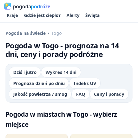
pogoda
podróże
Kraje
Gdzie jest ciepło?
Alerty
Święta
Pogoda na świecie
Togo
Pogoda w Togo - prognoza na 14
dni, ceny i porady podróżne
Dziś i jutro
Wykres 14 dni
Prognoza dzień po dniu
Indeks UV
Jakość powietrza / smog
FAQ
Ceny i porady
Pogoda w miastach w Togo - wybierz
miejsce