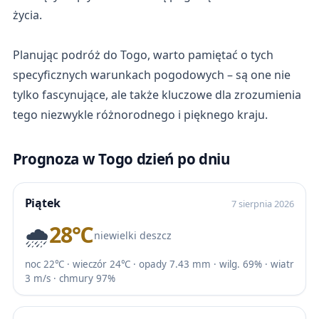
życia.
Planując podróż do Togo, warto pamiętać o tych
specyficznych warunkach pogodowych – są one nie
tylko fascynujące, ale także kluczowe dla zrozumienia
tego niezwykle różnorodnego i pięknego kraju.
Prognoza w Togo dzień po dniu
Piątek
7 sierpnia 2026
🌧️
28℃
niewielki deszcz
noc 22℃ · wieczór 24℃ · opady 7.43 mm · wilg. 69% · wiatr
3 m/s · chmury 97%