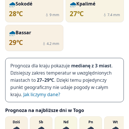
🌧️
🌧️
Sokodé
Kpalimé
28℃
27℃
💧 9 mm
💧 7.4 mm
🌧️
Bassar
29℃
💧 4.2 mm
Prognoza dla kraju pokazuje
medianę z 3 miast
.
Dzisiejszy zakres temperatur w uwzględnionych
miastach to
27–29℃
. Dzięki temu pojedynczy
punkt geograficzny nie udaje pogody w całym
kraju.
Jak liczymy dane?
Prognoza na najbliższe dni w Togo
Dziś
Sb
Nd
Pn
Wt
🌧️
🌧️
🌧️
🌧️
🌧️