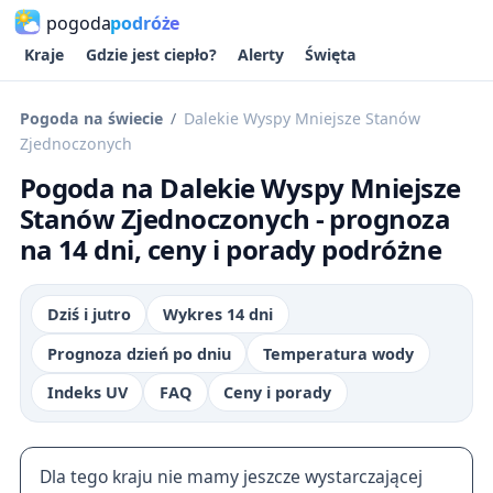
pogoda
podróże
Kraje
Gdzie jest ciepło?
Alerty
Święta
Pogoda na świecie
Dalekie Wyspy Mniejsze Stanów
Zjednoczonych
Pogoda na Dalekie Wyspy Mniejsze
Stanów Zjednoczonych - prognoza
na 14 dni, ceny i porady podróżne
Dziś i jutro
Wykres 14 dni
Prognoza dzień po dniu
Temperatura wody
Indeks UV
FAQ
Ceny i porady
Dla tego kraju nie mamy jeszcze wystarczającej