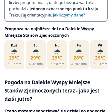
liczby prognoz miast, dlatego bieżąca wartość
pochodzi z
jednego oznaczonego punktu kraju
.
Traktuj ją orientacyjnie.
Jak liczymy dane?
Prognoza na najbliższe dni na Dalekie Wyspy
Mniejsze Stanów Zjednoczonych
Dziś
Sb
Nd
Pn
Wt
🌧️
🌧️
🌧️
🌧️
🌧️
29℃
29℃
29℃
28℃
29℃
💧 9.7 mm
💧 3.6 mm
💧 5.8 mm
💧 20.6 mm
💧 3.3 mm
Pogoda na Dalekie Wyspy Mniejsze
Stanów Zjednoczonych teraz - jaka jest
dziś i jutro?
Czego możemy spodziewać się dzisiaj po pogodzie