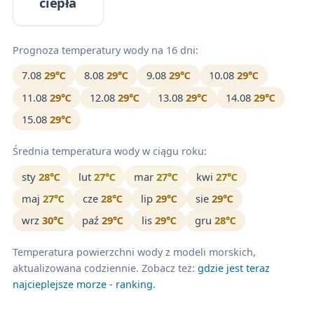
ciepła
Prognoza temperatury wody na 16 dni:
7.08
29℃
8.08
29℃
9.08
29℃
10.08
29℃
11.08
29℃
12.08
29℃
13.08
29℃
14.08
29℃
15.08
29℃
Średnia temperatura wody w ciągu roku:
sty
28℃
lut
27℃
mar
27℃
kwi
27℃
maj
27℃
cze
28℃
lip
29℃
sie
29℃
wrz
30℃
paź
29℃
lis
29℃
gru
28℃
Temperatura powierzchni wody z modeli morskich,
aktualizowana codziennie. Zobacz też:
gdzie jest teraz
najcieplejsze morze - ranking
.