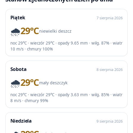
Piątek
7 sierpnia 2026
🌧️
29℃
niewielki deszcz
noc 29℃ · wieczór 29℃ · opady 9.65 mm · wilg. 87% · wiatr
10 m/s · chmury 100%
Sobota
8 sierpnia 2026
🌧️
29℃
mały deszczyk
noc 29℃ · wieczór 29℃ · opady 3.63 mm · wilg. 85% · wiatr
8 m/s · chmury 99%
Niedziela
9 sierpnia 2026