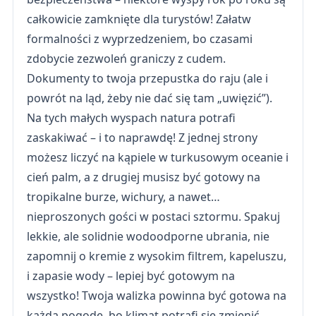
całkowicie zamknięte dla turystów! Załatw
formalności z wyprzedzeniem, bo czasami
zdobycie zezwoleń graniczy z cudem.
Dokumenty to twoja przepustka do raju (ale i
powrót na ląd, żeby nie dać się tam „uwięzić”).
Na tych małych wyspach natura potrafi
zaskakiwać – i to naprawdę! Z jednej strony
możesz liczyć na kąpiele w turkusowym oceanie i
cień palm, a z drugiej musisz być gotowy na
tropikalne burze, wichury, a nawet…
nieproszonych gości w postaci sztormu. Spakuj
lekkie, ale solidnie wodoodporne ubrania, nie
zapomnij o kremie z wysokim filtrem, kapeluszu,
i zapasie wody – lepiej być gotowym na
wszystko! Twoja walizka powinna być gotowa na
każdą pogodę, bo klimat potrafi się zmienić