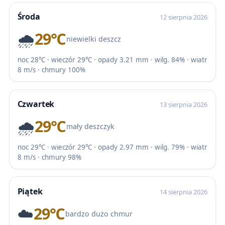
Środa
12 sierpnia 2026
🌧️
29℃
niewielki deszcz
noc 28℃ · wieczór 29℃ · opady 3.21 mm · wilg. 84% · wiatr
8 m/s · chmury 100%
Czwartek
13 sierpnia 2026
🌧️
29℃
mały deszczyk
noc 29℃ · wieczór 29℃ · opady 2.97 mm · wilg. 79% · wiatr
8 m/s · chmury 98%
Piątek
14 sierpnia 2026
☁️
29℃
bardzo dużo chmur