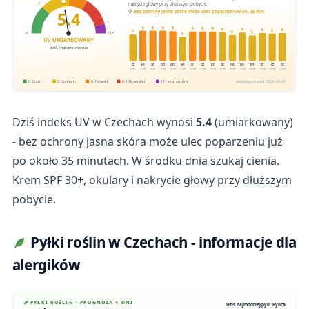
nakrycie głowy przy dłuższym pobycie.
3
5.4
Bez ochrony jasna skóra może ulec poparzeniu w ok. 35 min
11
6
6
6
6
6
6
6
6
6
6
6
6
5
5
5
0
11+
5
UV UMIARKOWANY
dziś, maksimum dnia
cz
pt
sb
nd
pn
wt
śr
cz
pt
sb
nd
pn
wt
śr
cz
pt
6.08
7.08
8.08
9.08
10.08
11.08
12.08
13.08
14.08
15.08
16.08
17.08
18.08
19.08
20.08
21.08
0-2 niski
3-5 umiark.
6-7 wysoki
8-10 b. wysoki
11+ ekstremalny
pogodapodroze.pl · 2026-08-06
Dziś indeks UV w Czechach wynosi
5.4
(umiarkowany)
- bez ochrony jasna skóra może ulec poparzeniu już
po około 35 minutach. W środku dnia szukaj cienia.
Krem SPF 30+, okulary i nakrycie głowy przy dłuższym
pobycie.
Pyłki roślin w Czechach - informacje dla
alergików
PYŁKI ROŚLIN · PROGNOZA 4 DNI
Dziś najmocniej pyli: Bylica