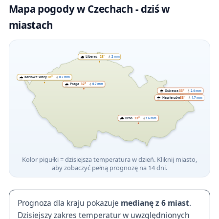
Mapa pogody w Czechach - dziś w
miastach
🌧️
Liberec
28°
💧
2 mm
🌧️
Karlowe Wary
28°
💧
0.2 mm
🌧️
Praga
32°
💧
0.7 mm
🌧️
Ostrawa
33°
💧
2.4 mm
🌧️
Hawierzów
33°
💧
1.7 mm
🌧️
Brno
33°
💧
1.6 mm
Kolor pigułki = dzisiejsza temperatura w dzień. Kliknij miasto,
aby zobaczyć pełną prognozę na 14 dni.
Prognoza dla kraju pokazuje
medianę z 6 miast
.
Dzisiejszy zakres temperatur w uwzględnionych