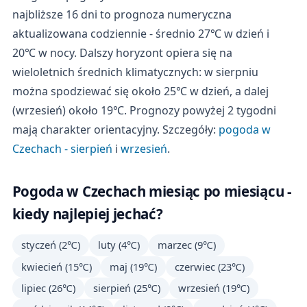
najbliższe 16 dni to prognoza numeryczna
aktualizowana codziennie - średnio 27℃ w dzień i
20℃ w nocy. Dalszy horyzont opiera się na
wieloletnich średnich klimatycznych: w sierpniu
można spodziewać się około 25℃ w dzień, a dalej
(wrzesień) około 19℃. Prognozy powyżej 2 tygodni
mają charakter orientacyjny. Szczegóły:
pogoda w
Czechach - sierpień
i
wrzesień
.
Pogoda w Czechach miesiąc po miesiącu -
kiedy najlepiej jechać?
styczeń (2℃)
luty (4℃)
marzec (9℃)
kwiecień (15℃)
maj (19℃)
czerwiec (23℃)
lipiec (26℃)
sierpień (25℃)
wrzesień (19℃)