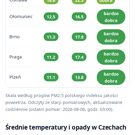
18.6
22.3
dobra
bardzo
Ołomuniec
12.5
16.5
dobra
bardzo
Brno
11.3
17.8
dobra
bardzo
Praga
11.2
17.4
dobra
bardzo
Plzeň
11.1
13.8
dobra
Skala według progów PM2.5 polskiego indeksu jakości
powietrza. Odczyty ze stacji pomiarowych, aktualizowane
codziennie (ostatni pomiar: 2026-08-06, godz. 03:00).
Średnie temperatury i opady w Czechach