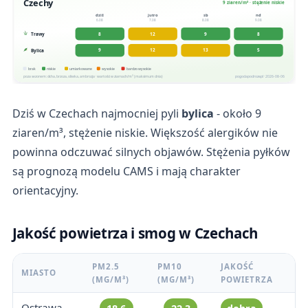
Czechy
9 ziaren/m³ · stężenie niskie
dziś
jutro
sb
nd
6.08
7.08
8.08
9.08
8
12
9
8
Trawy
9
12
13
5
Bylica
brak
niskie
umiarkowane
wysokie
bardzo wysokie
poza sezonem: olcha, brzoza, oliwka, ambrozja · wartości w ziarnach/m³ (maksimum dnia)
pogodapodroze.pl · 2026-08-06
Dziś w Czechach najmocniej pyli
bylica
- około 9
ziaren/m³, stężenie niskie. Większość alergików nie
powinna odczuwać silnych objawów. Stężenia pyłków
są prognozą modelu CAMS i mają charakter
orientacyjny.
Jakość powietrza i smog w Czechach
PM2.5
PM10
JAKOŚĆ
MIASTO
(ΜG/M³)
(ΜG/M³)
POWIETRZA
Ostrawa