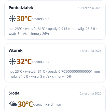
Poniedziałek
10 sierpnia 2026
☀️
30℃
słonecznie
noc 23℃ · wieczór 31℃ · opady 0.915 mm · wilg. 28.5% ·
wiatr 3 m/s · chmury 26%
Wtorek
11 sierpnia 2026
☀️
32℃
słonecznie
noc 23℃ · wieczór 31℃ · opady 0.7050000000000001 mm
· wilg. 24.5% · wiatr 3 m/s · chmury 40%
Środa
12 sierpnia 2026
🌤️
30℃
ociupinkę chmur