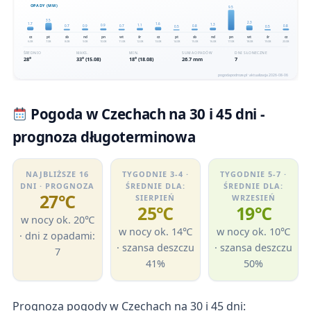
Pogoda w Czechach na 30 i 45 dni -
prognoza długoterminowa
NAJBLIŻSZE 16
TYGODNIE 3-4 ·
TYGODNIE 5-7 ·
DNI · PROGNOZA
ŚREDNIE DLA:
ŚREDNIE DLA:
27℃
SIERPIEŃ
WRZESIEŃ
25℃
19℃
w nocy ok. 20℃
w nocy ok. 14℃
w nocy ok. 10℃
· dni z opadami:
· szansa deszczu
· szansa deszczu
7
41%
50%
Prognoza pogody w Czechach na 30 i 45 dni: