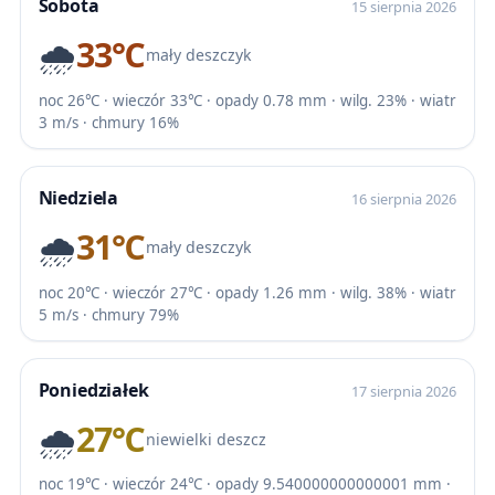
Sobota
15 sierpnia 2026
🌧️
33℃
mały deszczyk
noc 26℃ · wieczór 33℃ · opady 0.78 mm · wilg. 23% · wiatr
3 m/s · chmury 16%
Niedziela
16 sierpnia 2026
🌧️
31℃
mały deszczyk
noc 20℃ · wieczór 27℃ · opady 1.26 mm · wilg. 38% · wiatr
5 m/s · chmury 79%
Poniedziałek
17 sierpnia 2026
🌧️
27℃
niewielki deszcz
noc 19℃ · wieczór 24℃ · opady 9.540000000000001 mm ·