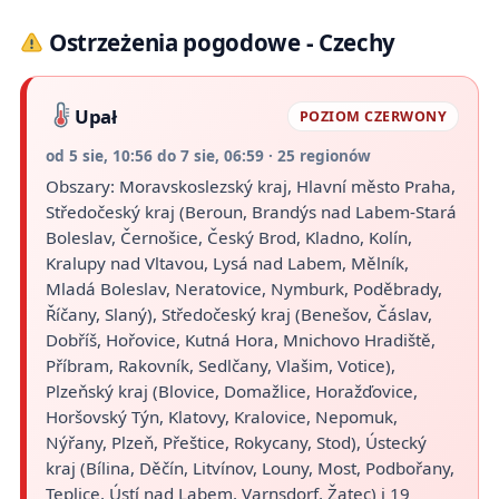
Ostrzeżenia pogodowe - Czechy
Upał
POZIOM CZERWONY
od 5 sie, 10:56 do 7 sie, 06:59 · 25 regionów
Obszary: Moravskoslezský kraj, Hlavní město Praha,
Středočeský kraj (Beroun, Brandýs nad Labem-Stará
Boleslav, Černošice, Český Brod, Kladno, Kolín,
Kralupy nad Vltavou, Lysá nad Labem, Mělník,
Mladá Boleslav, Neratovice, Nymburk, Poděbrady,
Říčany, Slaný), Středočeský kraj (Benešov, Čáslav,
Dobříš, Hořovice, Kutná Hora, Mnichovo Hradiště,
Příbram, Rakovník, Sedlčany, Vlašim, Votice),
Plzeňský kraj (Blovice, Domažlice, Horažďovice,
Horšovský Týn, Klatovy, Kralovice, Nepomuk,
Nýřany, Plzeň, Přeštice, Rokycany, Stod), Ústecký
kraj (Bílina, Děčín, Litvínov, Louny, Most, Podbořany,
Teplice, Ústí nad Labem, Varnsdorf, Žatec) i 19