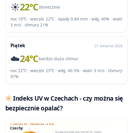
☀️
22℃
słonecznie
noc 16℃ · wieczór 22℃ · opady 0.84 mm · wilg. 40% · wiatr
3 m/s · chmury 21%
Piątek
21 sierpnia 2026
☁️
24℃
bardzo dużo chmur
noc 22℃ · wieczór 25℃ · wilg. 40.5% · wiatr 3 m/s · chmury
97%
Indeks UV w Czechach - czy można się
bezpiecznie opalać?
INDEKS UV · PROGNOZA 16 DNI
Czechy
6
W środku dnia szukaj cienia. Krem SPF 30+, okulary i
8