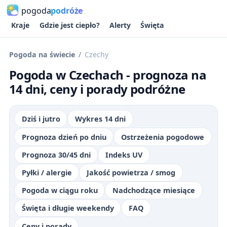
pogoda
podróże
Kraje
Gdzie jest ciepło?
Alerty
Święta
Pogoda na świecie
Czechy
Pogoda w Czechach - prognoza na
14 dni, ceny i porady podróżne
Dziś i jutro
Wykres 14 dni
Prognoza dzień po dniu
Ostrzeżenia pogodowe
Prognoza 30/45 dni
Indeks UV
Pyłki / alergie
Jakość powietrza / smog
Pogoda w ciągu roku
Nadchodzące miesiące
Święta i długie weekendy
FAQ
Ceny i porady