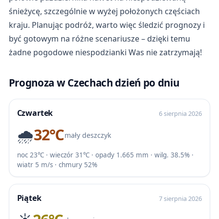
śnieżycę, szczególnie w wyżej położonych częściach
kraju. Planując podróż, warto więc śledzić prognozy i
być gotowym na różne scenariusze – dzięki temu
żadne pogodowe niespodzianki Was nie zatrzymają!
Prognoza w Czechach dzień po dniu
Czwartek
6 sierpnia 2026
🌧️
32℃
mały deszczyk
noc 23℃ · wieczór 31℃ · opady 1.665 mm · wilg. 38.5% ·
wiatr 5 m/s · chmury 52%
Piątek
7 sierpnia 2026