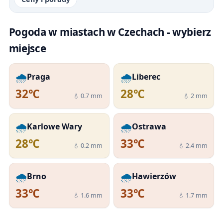
Pogoda w miastach w Czechach - wybierz
miejsce
🌧️
🌧️
Praga
Liberec
32℃
28℃
💧 0.7 mm
💧 2 mm
🌧️
🌧️
Karlowe Wary
Ostrawa
28℃
33℃
💧 0.2 mm
💧 2.4 mm
🌧️
🌧️
Brno
Hawierzów
33℃
33℃
💧 1.6 mm
💧 1.7 mm