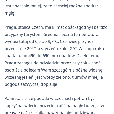
jest znacznie mniej, za to częściej można spotkać
mgłę.
Praga, stolica Czech, ma klimat dość łagodny i bardzo
przyjazny turystom. Średnia roczna temperatura
wynosi tutaj od 6,6 do 9,7°C. Czerwiec przynosi
przeciętnie 20°C, a styczeń około -2°C. W ciągu roku
spada tu od 490 do 690 mm opadów. Dzięki temu
Praga zachęca do odwiedzin przez cały rok – choć
osobiście polecam Wam szczególnie późną wiosnę i
wczesną jesień: jest wtedy zielono, tłumów mniej, a
pogoda zazwyczaj dopisuje.
Pamiętajcie, że pogoda w Czechach potrafi być
kapryśna: w lecie możecie trafić na nagłe burze, a w
połowie października nawet na niespodziewaną