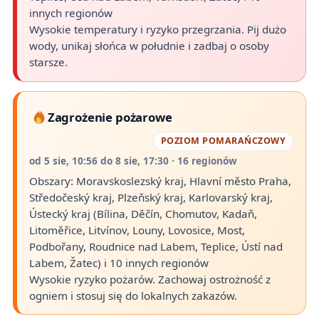
innych regionów
Wysokie temperatury i ryzyko przegrzania. Pij dużo
wody, unikaj słońca w południe i zadbaj o osoby
starsze.
Zagrożenie pożarowe
POZIOM POMARAŃCZOWY
od 5 sie, 10:56 do 8 sie, 17:30 · 16 regionów
Obszary: Moravskoslezský kraj, Hlavní město Praha,
Středočeský kraj, Plzeňský kraj, Karlovarský kraj,
Ústecký kraj (Bílina, Děčín, Chomutov, Kadaň,
Litoměřice, Litvínov, Louny, Lovosice, Most,
Podbořany, Roudnice nad Labem, Teplice, Ústí nad
Labem, Žatec) i 10 innych regionów
Wysokie ryzyko pożarów. Zachowaj ostrożność z
ogniem i stosuj się do lokalnych zakazów.