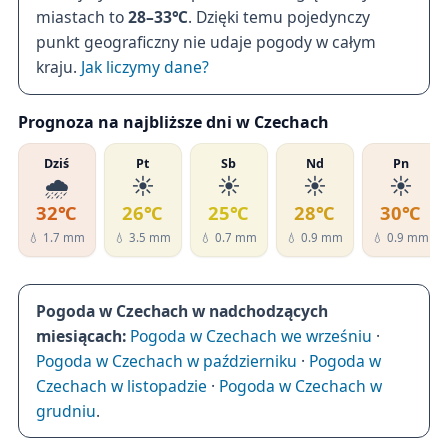
miastach to
28–33℃
. Dzięki temu pojedynczy
punkt geograficzny nie udaje pogody w całym
kraju.
Jak liczymy dane?
Prognoza na najbliższe dni w Czechach
Dziś
Pt
Sb
Nd
Pn
🌧️
☀️
☀️
☀️
☀️
32℃
26℃
25℃
28℃
30℃
💧 1.7 mm
💧 3.5 mm
💧 0.7 mm
💧 0.9 mm
💧 0.9 mm
Pogoda w Czechach w nadchodzących
miesiącach:
Pogoda w Czechach we wrześniu
·
Pogoda w Czechach w październiku
·
Pogoda w
Czechach w listopadzie
·
Pogoda w Czechach w
grudniu
.