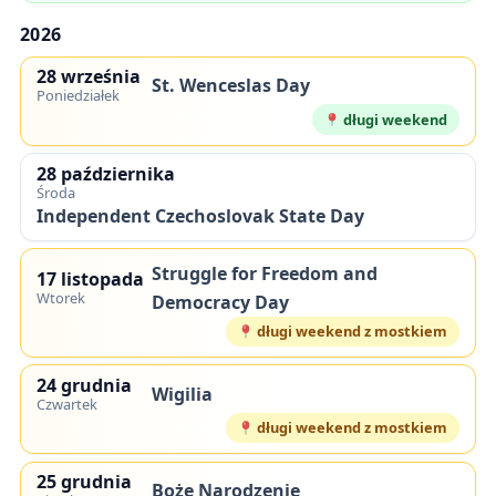
2026
28 września
St. Wenceslas Day
Poniedziałek
długi weekend
28 października
Środa
Independent Czechoslovak State Day
Struggle for Freedom and
17 listopada
Wtorek
Democracy Day
długi weekend z mostkiem
24 grudnia
Wigilia
Czwartek
długi weekend z mostkiem
25 grudnia
Boże Narodzenie