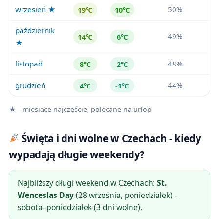
wrzesień ★
50%
19℃
10℃
październik
49%
14℃
6℃
★
listopad
48%
8℃
2℃
grudzień
44%
4℃
-1℃
★ - miesiące najczęściej polecane na urlop
Święta i dni wolne w Czechach - kiedy
wypadają długie weekendy?
Najbliższy długi weekend w Czechach:
St.
Wenceslas Day
(28 września, poniedziałek) -
sobota–poniedziałek (3 dni wolne).