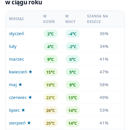
w ciągu roku
W
W
SZANSA NA
MIESIĄC
DZIEŃ
NOCY
DESZCZ
styczeń
36%
2℃
-4℃
luty
34%
4℃
-2℃
marzec
41%
9℃
0℃
kwiecień ★
47%
15℃
5℃
maj ★
58%
19℃
9℃
czerwiec ★
49%
23℃
13℃
lipiec ★
53%
26℃
14℃
sierpień ★
41%
25℃
14℃