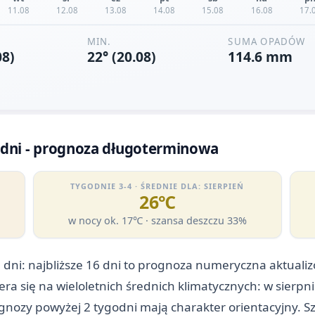
 dni - prognoza długoterminowa
TYGODNIE 3-4 · ŚREDNIE DLA: SIERPIEŃ
26℃
w nocy ok. 17℃ · szansa deszczu 33%
 dni: najbliższe 16 dni to prognoza numeryczna aktuali
iera się na wieloletnich średnich klimatycznych: w sier
ognozy powyżej 2 tygodni mają charakter orientacyjny. S