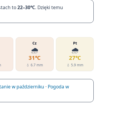
stach to
22–30℃
. Dzięki temu
Cz
Pt
🌧️
🌧️
℃
31℃
27℃
m
💧 6.7 mm
💧 5.9 mm
anie w październiku
·
Pogoda w