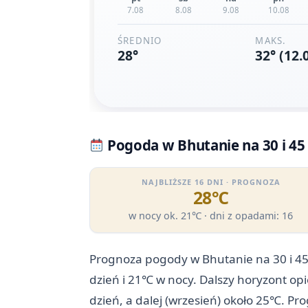
Pogoda w Bhutanie na 30 i 45
NAJBLIŻSZE 16 DNI · PROGNOZA
28℃
w nocy ok. 21℃ · dni z opadami: 16
Prognoza pogody w Bhutanie na 30 i 45
dzień i 21℃ w nocy. Dalszy horyzont op
dzień, a dalej (wrzesień) około 25℃. Pr