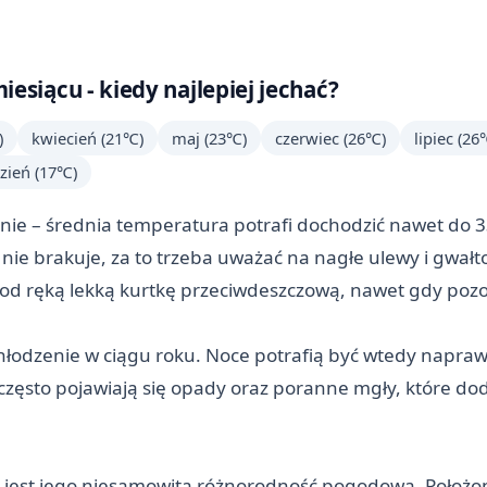
esiącu - kiedy najlepiej jechać?
)
kwiecień (21℃)
maj (23℃)
czerwiec (26℃)
lipiec (26
zień (17℃)
anie – średnia temperatura potrafi dochodzić nawet do 
nie brakuje, za to trzeba uważać na nagłe ulewy i gwa
od ręką lekką kurtkę przeciwdeszczową, nawet gdy pozo
chłodzenie w ciągu roku. Noce potrafią być wtedy napra
zęsto pojawiają się opady oraz poranne mgły, które do
 jest jego niesamowita różnorodność pogodowa. Położon