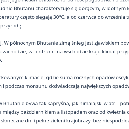
Południe Bhutanu charakteryzuje się gorącym, wilgotny
eratury często sięgają 30°C, a od czerwca do września 
ą przyrodę.
iej. W północnym Bhutanie zimą śnieg jest zjawiskiem 
a zachodzie, w centrum i na wschodzie kraju klimat prz
.
miarkowanym klimacie, gdzie suma rocznych opadów osc
em i podczas monsunu doświadczają największych opadów
 Bhutanie bywa tak kapryśna, jak himalajski wiatr – potr
u między październikiem a listopadem oraz od kwietnia 
, słoneczne dni i pełne zieleni krajobrazy, bez niespod