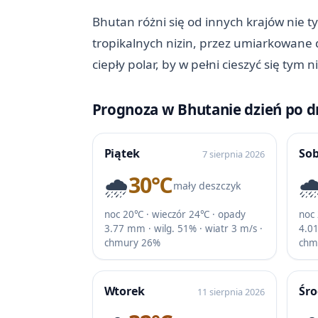
Bhutan różni się od innych krajów nie ty
tropikalnych nizin, przez umiarkowane d
ciepły polar, by w pełni cieszyć się tym
Prognoza w Bhutanie dzień po d
Piątek
So
7 sierpnia 2026
🌧️
30℃
🌧
mały deszczyk
noc 20℃ · wieczór 24℃ · opady
noc
3.77 mm · wilg. 51% · wiatr 3 m/s ·
4.01
chmury 26%
chm
Wtorek
Śr
11 sierpnia 2026