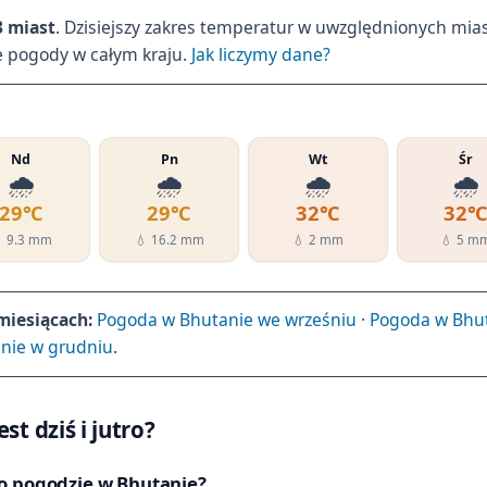
3 miast
. Dzisiejszy zakres temperatur w uwzględnionych mia
e pogody w całym kraju.
Jak liczymy dane?
Nd
Pn
Wt
Śr
🌧️
🌧️
🌧️
🌧️
29℃
29℃
32℃
32
 9.3 mm
💧 16.2 mm
💧 2 mm
💧 5 m
iesiącach:
Pogoda w Bhutanie we wrześniu
·
Pogoda w Bhut
nie w grudniu
.
st dziś i jutro?
po pogodzie w Bhutanie?