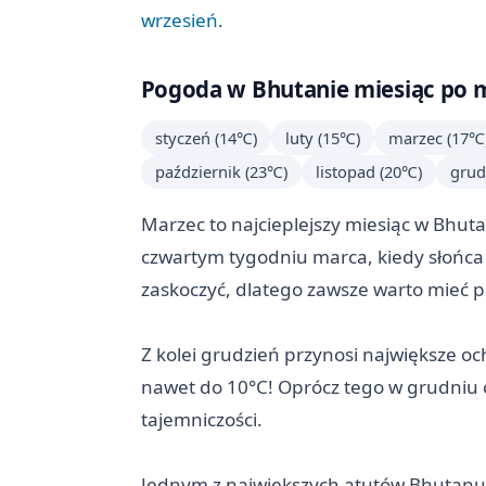
wrzesień
.
Pogoda w Bhutanie miesiąc po mi
styczeń (14℃)
luty (15℃)
marzec (17℃
październik (23℃)
listopad (20℃)
grud
Marzec to najcieplejszy miesiąc w Bhut
czwartym tygodniu marca, kiedy słońca 
zaskoczyć, dlatego zawsze warto mieć p
Z kolei grudzień przynosi największe o
nawet do 10°C! Oprócz tego w grudniu c
tajemniczości.
Jednym z największych atutów Bhutanu