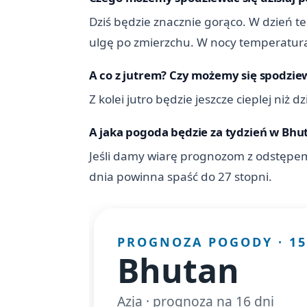
Dziś będzie znacznie gorąco. W dzień te
ulgę po zmierzchu. W nocy temperatura 
A co z jutrem? Czy możemy się spodziew
Z kolei jutro będzie jeszcze cieplej niż
A jaka pogoda będzie za tydzień w Bhu
Jeśli damy wiarę prognozom z odstępem
dnia powinna spaść do 27 stopni.