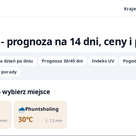
Kraje
 prognoza na 14 dni, ceny i
a dzień po dniu
Prognoza 30/45 dni
Indeks UV
Pogod
i porady
 wybierz miejsce
🌧️
Phuntsholing
30℃
1 mm
💧 7.2 mm