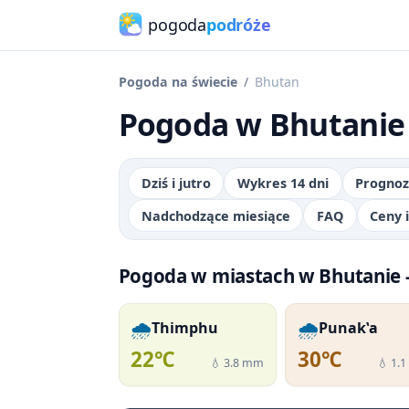
pogoda
podróże
Pogoda na świecie
Bhutan
Pogoda w Bhutanie -
Dziś i jutro
Wykres 14 dni
Prognoz
Nadchodzące miesiące
FAQ
Ceny 
Pogoda w miastach w Bhutanie -
🌧️
🌧️
Thimphu
Punakʽa
22℃
30℃
💧 3.8 mm
💧 1.