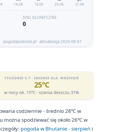
TYGODNIE 5-7 · ŚREDNIE DLA: WRZESIEŃ
25℃
w nocy ok. 15℃ · szansa deszczu 31%
zowana codziennie - średnio 28℃ w
pniu można spodziewać się około 26℃ w
zczegóły:
pogoda w Bhutanie - sierpień
i