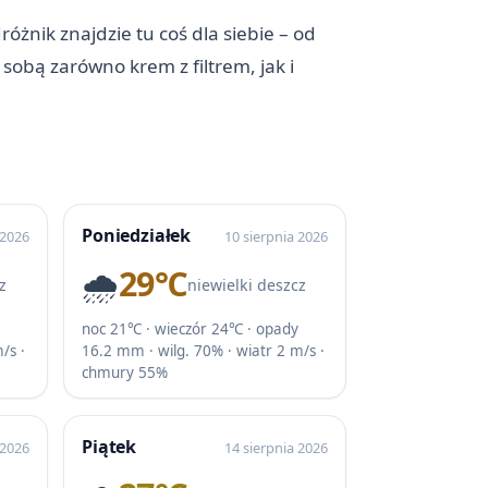
óżnik znajdzie tu coś dla siebie – od
sobą zarówno krem z filtrem, jak i
Poniedziałek
 2026
10 sierpnia 2026
🌧️
29℃
z
niewielki deszcz
noc 21℃ · wieczór 24℃ · opady
/s ·
16.2 mm · wilg. 70% · wiatr 2 m/s ·
chmury 55%
Piątek
 2026
14 sierpnia 2026