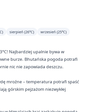
℃)
sierpień (26℃)
wrzesień (25℃)
33°C! Najbardziej upalnie bywa w
łtowne burze. Bhutańska pogoda potrafi
rnie nic nie zapowiada deszczu.
wdę mroźne – temperatura potrafi spaść
dają górskim pejzażom niezwykłej
y w Himalajach kraj zaskakuje pogodą