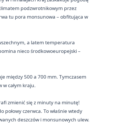
m klimatem podzwrotnikowym przez
trwa tu pora monsunowa – obfitująca w
powszechnym, a latem temperatura
ypomina nieco środkowoeuropejski –
yluje między 500 a 700 mm. Tymczasem
 w całym kraju.
afi zmienić się z minuty na minutę!
do połowy czerwca. To właśnie wtedy
ziewanych deszczów i monsunowych ulew.