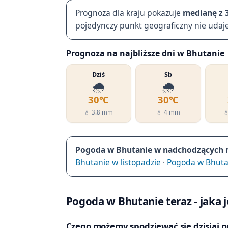
Prognoza dla kraju pokazuje
medianę z 
pojedynczy punkt geograficzny nie udaj
Prognoza na najbliższe dni w Bhutanie
Dziś
Sb
🌧️
🌧️
30℃
30℃
💧 3.8 mm
💧 4 mm

Pogoda w Bhutanie w nadchodzących m
Bhutanie w listopadzie
·
Pogoda w Bhuta
Pogoda w Bhutanie teraz - jaka je
Czego możemy spodziewać się dzisiaj 