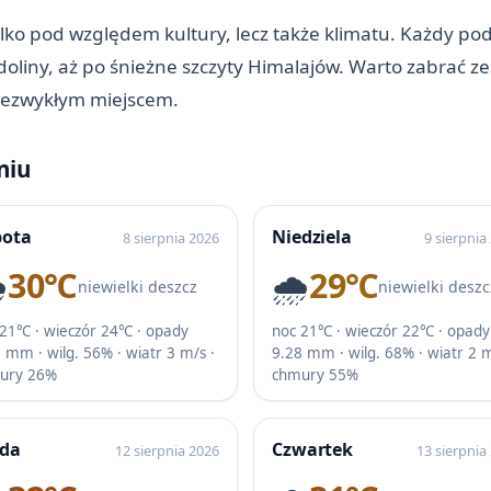
lko pod względem kultury, lecz także klimatu. Każdy podr
oliny, aż po śnieżne szczyty Himalajów. Warto zabrać ze 
 niezwykłym miejscem.
niu
bota
Niedziela
8 sierpnia 2026
9 sierpnia
️
30℃
🌧️
29℃
niewielki deszcz
niewielki deszc
 21℃ · wieczór 24℃ · opady
noc 21℃ · wieczór 22℃ · opady
 mm · wilg. 56% · wiatr 3 m/s ·
9.28 mm · wilg. 68% · wiatr 2 m
ury 26%
chmury 55%
oda
Czwartek
12 sierpnia 2026
13 sierpnia