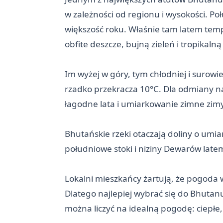
w zależności od regionu i wysokości. 
większość roku. Właśnie tam latem temp
obfite deszcze, bujną zieleń i tropikaln
Im wyżej w góry, tym chłodniej i surow
rzadko przekracza 10°C. Dla odmiany n
łagodne lata i umiarkowanie zimne zimy
Bhutańskie rzeki otaczają doliny o u
południowe stoki i niziny Dewarów lat
Lokalni mieszkańcy żartują, że pogoda w
Dlatego najlepiej wybrać się do Bhutan
można liczyć na idealną pogodę: ciepłe