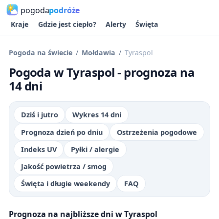
pogoda
podróże
Kraje
Gdzie jest ciepło?
Alerty
Święta
Pogoda na świecie
Mołdawia
Tyraspol
Pogoda w Tyraspol - prognoza na
14 dni
Dziś i jutro
Wykres 14 dni
Prognoza dzień po dniu
Ostrzeżenia pogodowe
Indeks UV
Pyłki / alergie
Jakość powietrza / smog
Święta i długie weekendy
FAQ
Prognoza na najbliższe dni w Tyraspol