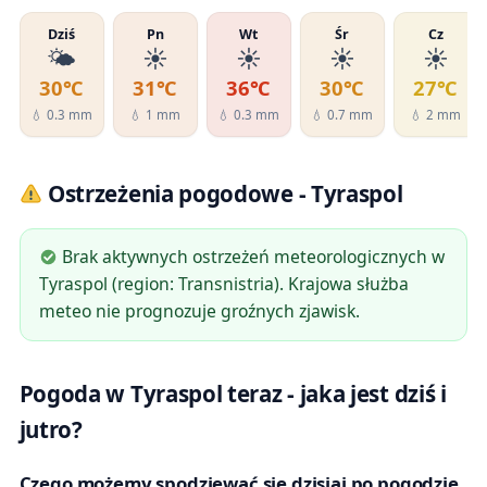
Dziś
Pn
Wt
Śr
Cz
🌤️
☀️
☀️
☀️
☀️
30℃
31℃
36℃
30℃
27℃
💧 0.3 mm
💧 1 mm
💧 0.3 mm
💧 0.7 mm
💧 2 mm
Ostrzeżenia pogodowe - Tyraspol
Brak aktywnych ostrzeżeń meteorologicznych w
Tyraspol (region: Transnistria). Krajowa służba
meteo nie prognozuje groźnych zjawisk.
Pogoda w Tyraspol teraz - jaka jest dziś i
jutro?
Czego możemy spodziewać się dzisiaj po pogodzie