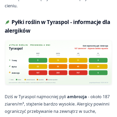
cieniu.
Pyłki roślin w Tyraspol - informacje dla
alergików
PYŁKI ROŚLIN · PROGNOZA 4 DNI
Dziś najmocniej pyli: Ambrozja
Tyraspol
187 ziaren/m³ · stężenie bardzo wysokie
dziś
jutro
wt
śr
9.08
10.08
11.08
12.08
9
12
11
8
Trawy
22
35
49
30
Bylica
187
359
707
6
Ambrozja
brak
niskie
umiarkowane
wysokie
bardzo wysokie
poza sezonem: olcha, brzoza, oliwka · wartości w ziarnach/m³ (maksimum dnia)
pogodapodroze.pl · 2026-08-09
Dziś w Tyraspol najmocniej pyli
ambrozja
- około 187
ziaren/m³, stężenie bardzo wysokie. Alergicy powinni
ograniczyć przebywanie na zewnątrz w suche,