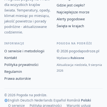
dla wszystkich krajów
Gdzie jest ciepło?
świata. Temperatury, opady,
Najcieplejsze morze
klimat miesiąc po miesiącu,
Alerty pogodowe
jakość powietrza i porady
Święta w krajach
podróżne - aktualizowane
codziennie.
INFORMACJE
POGODA NA PODRÓŻE
O serwisie i metodologii
© 2026 pogodapodroze.pl
Kontakt
Wydawca
Rubicone
Polityka prywatności
Aktualizacja: niedziela, 9 sierpnia
2026
Regulamin
Prawa autorskie
© 2026 Pogoda na podróże.
English
·
Deutsch
·
Nederlands
·
Español
·
Română
·
Polski
O serwisie
Polityka prywatności
Warunki usługi