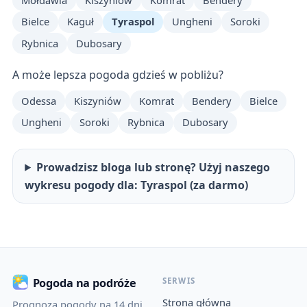
Mołdawia
Kiszyniów
Komrat
Bendery
Bielce
Kaguł
Tyraspol
Ungheni
Soroki
Rybnica
Dubosary
A może lepsza pogoda gdzieś w pobliżu?
Odessa
Kiszyniów
Komrat
Bendery
Bielce
Ungheni
Soroki
Rybnica
Dubosary
Prowadzisz bloga lub stronę? Użyj naszego
wykresu pogody dla: Tyraspol (za darmo)
SERWIS
Pogoda na podróże
Strona główna
Prognoza pogody na 14 dni