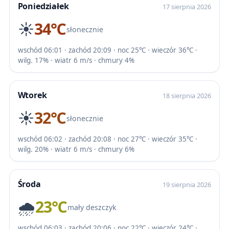
Poniedziałek
17 sierpnia 2026
☀️
34℃
słonecznie
wschód 06:01 · zachód 20:09 · noc 25℃ · wieczór 36℃ ·
wilg. 17% · wiatr 6 m/s · chmury 4%
Wtorek
18 sierpnia 2026
☀️
32℃
słonecznie
wschód 06:02 · zachód 20:08 · noc 27℃ · wieczór 35℃ ·
wilg. 20% · wiatr 6 m/s · chmury 6%
Środa
19 sierpnia 2026
🌧️
23℃
mały deszczyk
wschód 06:03 · zachód 20:06 · noc 22℃ · wieczór 24℃ ·