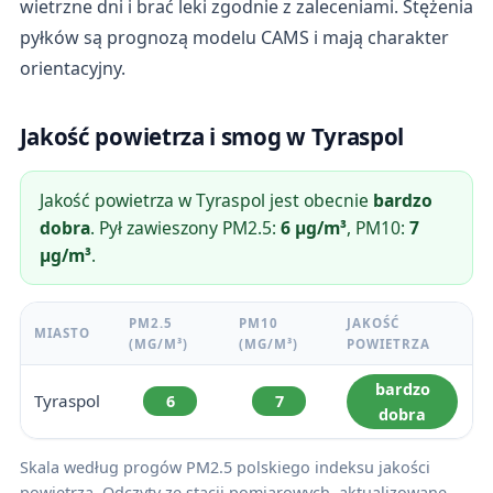
wietrzne dni i brać leki zgodnie z zaleceniami. Stężenia
pyłków są prognozą modelu CAMS i mają charakter
orientacyjny.
Jakość powietrza i smog w Tyraspol
Jakość powietrza w Tyraspol jest obecnie
bardzo
dobra
. Pył zawieszony PM2.5:
6 µg/m³
, PM10:
7
µg/m³
.
PM2.5
PM10
JAKOŚĆ
MIASTO
(ΜG/M³)
(ΜG/M³)
POWIETRZA
bardzo
Tyraspol
6
7
dobra
Skala według progów PM2.5 polskiego indeksu jakości
powietrza. Odczyty ze stacji pomiarowych, aktualizowane