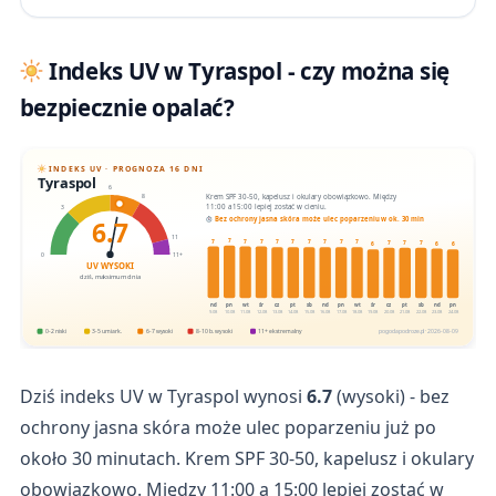
Indeks UV w Tyraspol - czy można się
bezpiecznie opalać?
INDEKS UV · PROGNOZA 16 DNI
Tyraspol
6
Krem SPF 30-50, kapelusz i okulary obowiązkowo. Między
8
11:00 a 15:00 lepiej zostać w cieniu.
3
6.7
Bez ochrony jasna skóra może ulec poparzeniu w ok. 30 min
11
7
7
7
7
7
7
7
7
7
7
7
7
7
6
6
6
0
11+
UV WYSOKI
dziś, maksimum dnia
nd
pn
wt
śr
cz
pt
sb
nd
pn
wt
śr
cz
pt
sb
nd
pn
9.08
10.08
11.08
12.08
13.08
14.08
15.08
16.08
17.08
18.08
19.08
20.08
21.08
22.08
23.08
24.08
0-2 niski
3-5 umiark.
6-7 wysoki
8-10 b. wysoki
11+ ekstremalny
pogodapodroze.pl · 2026-08-09
Dziś indeks UV w Tyraspol wynosi
6.7
(wysoki) - bez
ochrony jasna skóra może ulec poparzeniu już po
około 30 minutach. Krem SPF 30-50, kapelusz i okulary
obowiązkowo. Między 11:00 a 15:00 lepiej zostać w