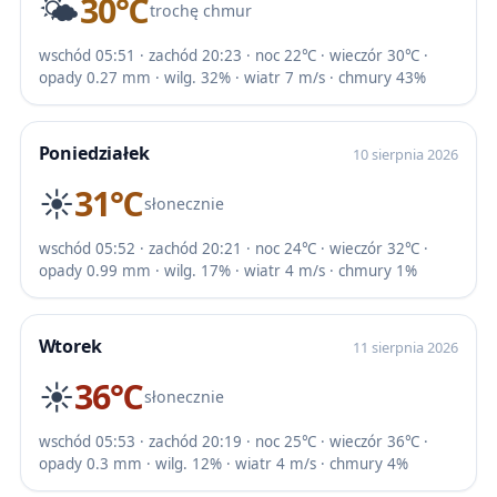
🌤️
30℃
trochę chmur
wschód 05:51 · zachód 20:23 · noc 22℃ · wieczór 30℃ ·
opady 0.27 mm · wilg. 32% · wiatr 7 m/s · chmury 43%
Poniedziałek
10 sierpnia 2026
☀️
31℃
słonecznie
wschód 05:52 · zachód 20:21 · noc 24℃ · wieczór 32℃ ·
opady 0.99 mm · wilg. 17% · wiatr 4 m/s · chmury 1%
Wtorek
11 sierpnia 2026
☀️
36℃
słonecznie
wschód 05:53 · zachód 20:19 · noc 25℃ · wieczór 36℃ ·
opady 0.3 mm · wilg. 12% · wiatr 4 m/s · chmury 4%