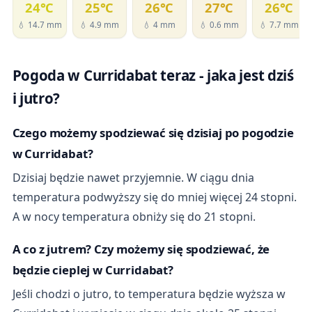
24℃
25℃
26℃
27℃
26℃
💧 14.7 mm
💧 4.9 mm
💧 4 mm
💧 0.6 mm
💧 7.7 mm
Pogoda w Curridabat teraz - jaka jest dziś
i jutro?
Czego możemy spodziewać się dzisiaj po pogodzie
w Curridabat?
Dzisiaj będzie nawet przyjemnie. W ciągu dnia
temperatura podwyższy się do mniej więcej 24 stopni.
A w nocy temperatura obniży się do 21 stopni.
A co z jutrem? Czy możemy się spodziewać, że
będzie cieplej w Curridabat?
Jeśli chodzi o jutro, to temperatura będzie wyższa w