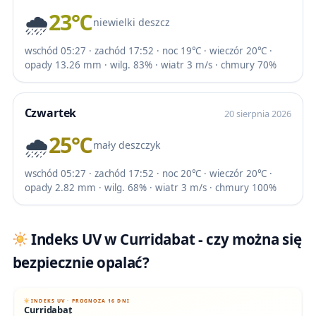
🌧️
23℃
niewielki deszcz
wschód 05:27 · zachód 17:52 · noc 19℃ · wieczór 20℃ ·
opady 13.26 mm · wilg. 83% · wiatr 3 m/s · chmury 70%
Czwartek
20 sierpnia 2026
🌧️
25℃
mały deszczyk
wschód 05:27 · zachód 17:52 · noc 20℃ · wieczór 20℃ ·
opady 2.82 mm · wilg. 68% · wiatr 3 m/s · chmury 100%
Indeks UV w Curridabat - czy można się
bezpiecznie opalać?
INDEKS UV · PROGNOZA 16 DNI
Curridabat
6