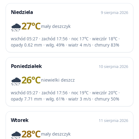
Niedziela
9 sierpnia 2026
🌧️
27℃
mały deszczyk
wschód 05:27 · zachód 17:56 · noc 17℃ · wieczór 18℃ ·
opady 0.62 mm · wilg. 49% · wiatr 4 m/s · chmury 83%
Poniedziałek
10 sierpnia 2026
🌧️
26℃
niewielki deszcz
wschód 05:27 · zachód 17:56 · noc 19℃ · wieczór 20℃ ·
opady 7.71 mm · wilg. 61% · wiatr 3 m/s · chmury 50%
Wtorek
11 sierpnia 2026
🌧️
28℃
mały deszczyk