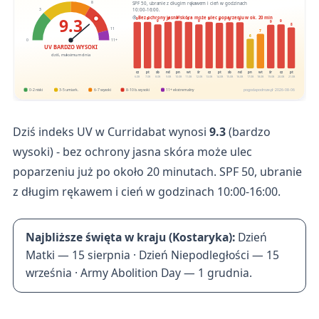
SPF 50, ubranie z długim rękawem i cień w godzinach
8
10:00-16:00.
3
9.3
Bez ochrony jasna skóra może ulec poparzeniu w ok. 20 min
10
9
9
9
9
9
9
9
9
9
9
9
9
8
11
7
6
0
11+
UV BARDZO WYSOKI
dziś, maksimum dnia
cz
pt
sb
nd
pn
wt
śr
cz
pt
sb
nd
pn
wt
śr
cz
pt
6.08
7.08
8.08
9.08
10.08
11.08
12.08
13.08
14.08
15.08
16.08
17.08
18.08
19.08
20.08
21.08
0-2 niski
3-5 umiark.
6-7 wysoki
8-10 b. wysoki
11+ ekstremalny
pogodapodroze.pl · 2026-08-06
Dziś indeks UV w Curridabat wynosi
9.3
(bardzo
wysoki) - bez ochrony jasna skóra może ulec
poparzeniu już po około 20 minutach. SPF 50, ubranie
z długim rękawem i cień w godzinach 10:00-16:00.
Najbliższe święta w kraju (Kostaryka):
Dzień
Matki — 15 sierpnia · Dzień Niepodległości — 15
września · Army Abolition Day — 1 grudnia.