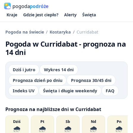
pogoda
podróże
Kraje
Gdzie jest ciepło?
Alerty
Święta
Pogoda na świecie
Kostaryka
Curridabat
Pogoda w Curridabat - prognoza na
14 dni
Dziś i jutro
Wykres 14 dni
Prognoza dzień po dniu
Prognoza 30/45 dni
Indeks UV
Święta i długie weekendy
FAQ
Prognoza na najbliższe dni w Curridabat
Dziś
Pt
Sb
Nd
Pn
🌧️
🌧️
🌧️
🌧️
🌧️