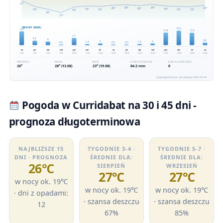
Pogoda w Curridabat na 30 i 45 dni -
prognoza długoterminowa
NAJBLIŻSZE 15
TYGODNIE 3-4 ·
TYGODNIE 5-7 ·
DNI · PROGNOZA
ŚREDNIE DLA:
ŚREDNIE DLA:
26℃
SIERPIEŃ
WRZESIEŃ
27℃
27℃
w nocy ok. 19℃
w nocy ok. 19℃
w nocy ok. 19℃
· dni z opadami:
· szansa deszczu
· szansa deszczu
12
67%
85%