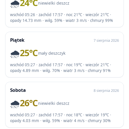
🌧️
24℃
niewielki deszcz
wschód 05:26 · zachód 17:57 · noc 21℃ · wieczór 21℃ ·
opady 14.73 mm · wilg. 59% · wiatr 3 m/s · chmury 99%
Piątek
7 sierpnia 2026
🌧️
25℃
mały deszczyk
wschód 05:27 · zachód 17:57 · noc 19℃ · wieczór 21℃ ·
opady 4.89 mm · wilg. 70% · wiatr 3 m/s · chmury 91%
Sobota
8 sierpnia 2026
🌧️
26℃
niewielki deszcz
wschód 05:27 · zachód 17:57 · noc 18℃ · wieczór 19℃ ·
opady 4.03 mm · wilg. 59% · wiatr 4 m/s · chmury 30%