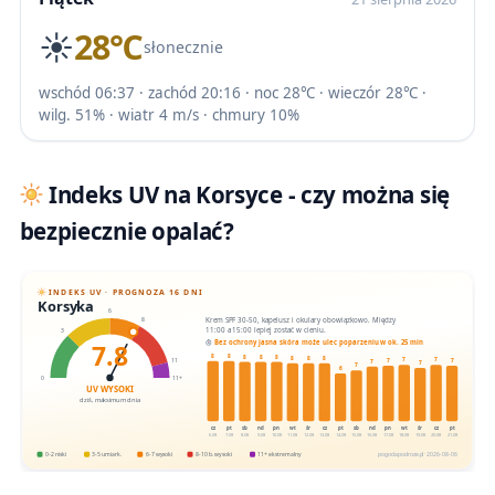
☀️
28℃
słonecznie
wschód 06:37 · zachód 20:16 · noc 28℃ · wieczór 28℃ ·
wilg. 51% · wiatr 4 m/s · chmury 10%
Indeks UV na Korsyce - czy można się
bezpiecznie opalać?
INDEKS UV · PROGNOZA 16 DNI
Korsyka
6
Krem SPF 30-50, kapelusz i okulary obowiązkowo. Między
8
11:00 a 15:00 lepiej zostać w cieniu.
3
7.8
Bez ochrony jasna skóra może ulec poparzeniu w ok. 25 min
8
8
8
8
8
8
8
8
7
7
11
7
7
7
7
7
6
0
11+
UV WYSOKI
dziś, maksimum dnia
cz
pt
sb
nd
pn
wt
śr
cz
pt
sb
nd
pn
wt
śr
cz
pt
6.08
7.08
8.08
9.08
10.08
11.08
12.08
13.08
14.08
15.08
16.08
17.08
18.08
19.08
20.08
21.08
0-2 niski
3-5 umiark.
6-7 wysoki
8-10 b. wysoki
11+ ekstremalny
pogodapodroze.pl · 2026-08-06