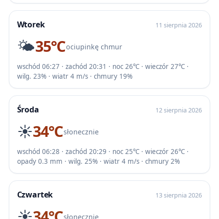
Wtorek
11 sierpnia 2026
🌤️
35℃
ociupinkę chmur
wschód 06:27 · zachód 20:31 · noc 26℃ · wieczór 27℃ ·
wilg. 23% · wiatr 4 m/s · chmury 19%
Środa
12 sierpnia 2026
☀️
34℃
słonecznie
wschód 06:28 · zachód 20:29 · noc 25℃ · wieczór 26℃ ·
opady 0.3 mm · wilg. 25% · wiatr 4 m/s · chmury 2%
Czwartek
13 sierpnia 2026
☀️
34℃
słonecznie