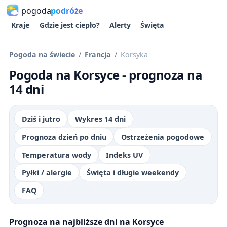
pogoda
podróże
Kraje
Gdzie jest ciepło?
Alerty
Święta
Pogoda na świecie
Francja
Korsyka
Pogoda na Korsyce - prognoza na
14 dni
Dziś i jutro
Wykres 14 dni
Prognoza dzień po dniu
Ostrzeżenia pogodowe
Temperatura wody
Indeks UV
Pyłki / alergie
Święta i długie weekendy
FAQ
Prognoza na najbliższe dni na Korsyce