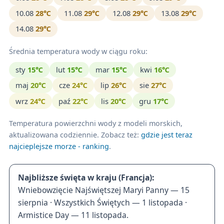
10.08
28℃
11.08
29℃
12.08
29℃
13.08
29℃
14.08
29℃
Średnia temperatura wody w ciągu roku:
sty
15℃
lut
15℃
mar
15℃
kwi
16℃
maj
20℃
cze
24℃
lip
26℃
sie
27℃
wrz
24℃
paź
22℃
lis
20℃
gru
17℃
Temperatura powierzchni wody z modeli morskich,
aktualizowana codziennie. Zobacz też:
gdzie jest teraz
najcieplejsze morze - ranking
.
Najbliższe święta w kraju (Francja):
Wniebowzięcie Najświętszej Maryi Panny — 15
sierpnia · Wszystkich Świętych — 1 listopada ·
Armistice Day — 11 listopada.