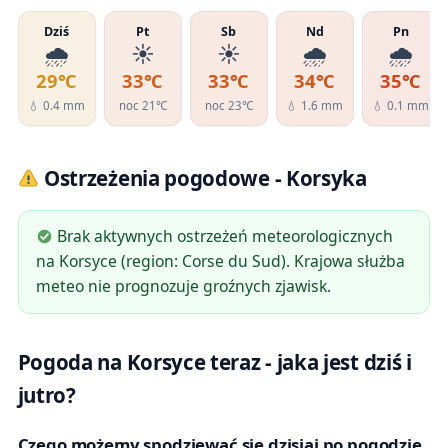
Dziś
Pt
Sb
Nd
Pn
🌧️
☀️
☀️
🌧️
🌧️
29℃
33℃
33℃
34℃
35℃
💧 0.4 mm
noc 21℃
noc 23℃
💧 1.6 mm
💧 0.1 mm
Ostrzeżenia pogodowe - Korsyka
Brak aktywnych ostrzeżeń meteorologicznych
na Korsyce (region: Corse du Sud). Krajowa służba
meteo nie prognozuje groźnych zjawisk.
Pogoda na Korsyce teraz - jaka jest dziś i
jutro?
Czego możemy spodziewać się dzisiaj po pogodzie