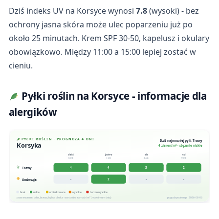
Dziś indeks UV na Korsyce wynosi
7.8
(wysoki) - bez
ochrony jasna skóra może ulec poparzeniu już po
około 25 minutach. Krem SPF 30-50, kapelusz i okulary
obowiązkowo. Między 11:00 a 15:00 lepiej zostać w
cieniu.
Pyłki roślin na Korsyce - informacje dla
alergików
PYŁKI ROŚLIN · PROGNOZA 4 DNI
Dziś najmocniej pyli: Trawy
Korsyka
4 ziaren/m³ · stężenie niskie
dziś
jutro
sb
nd
6.08
7.08
8.08
9.08
4
4
3
2
Trawy
-
2
-
-
Ambrozja
brak
niskie
umiarkowane
wysokie
bardzo wysokie
poza sezonem: olcha, brzoza, bylica, oliwka · wartości w ziarnach/m³ (maksimum dnia)
pogodapodroze.pl · 2026-08-06