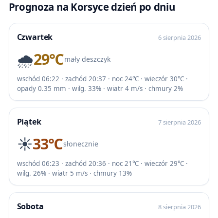
Prognoza na Korsyce dzień po dniu
Czwartek
6 sierpnia 2026
🌧️
29℃
mały deszczyk
wschód 06:22 · zachód 20:37 · noc 24℃ · wieczór 30℃ ·
opady 0.35 mm · wilg. 33% · wiatr 4 m/s · chmury 2%
Piątek
7 sierpnia 2026
☀️
33℃
słonecznie
wschód 06:23 · zachód 20:36 · noc 21℃ · wieczór 29℃ ·
wilg. 26% · wiatr 5 m/s · chmury 13%
Sobota
8 sierpnia 2026