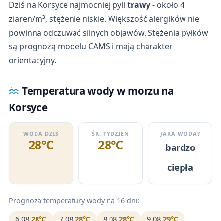
Dziś na Korsyce najmocniej pyli
trawy
- około 4
ziaren/m³, stężenie niskie. Większość alergików nie
powinna odczuwać silnych objawów. Stężenia pyłków
są prognozą modelu CAMS i mają charakter
orientacyjny.
Temperatura wody w morzu na
Korsyce
WODA DZIŚ
ŚR. TYDZIEŃ
JAKA WODA?
28℃
28℃
bardzo
ciepła
Prognoza temperatury wody na 16 dni:
6.08
28℃
7.08
28℃
8.08
28℃
9.08
29℃