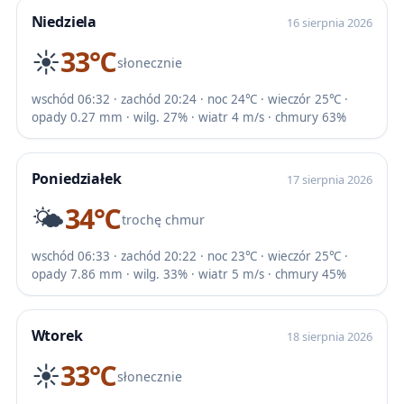
Niedziela
16 sierpnia 2026
☀️
33℃
słonecznie
wschód 06:32 · zachód 20:24 · noc 24℃ · wieczór 25℃ ·
opady 0.27 mm · wilg. 27% · wiatr 4 m/s · chmury 63%
Poniedziałek
17 sierpnia 2026
🌤️
34℃
trochę chmur
wschód 06:33 · zachód 20:22 · noc 23℃ · wieczór 25℃ ·
opady 7.86 mm · wilg. 33% · wiatr 5 m/s · chmury 45%
Wtorek
18 sierpnia 2026
☀️
33℃
słonecznie