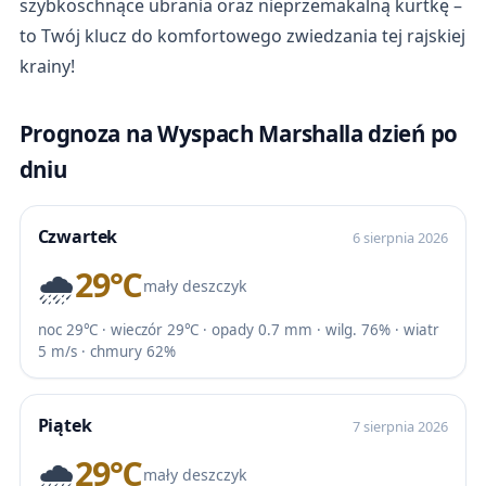
szybkoschnące ubrania oraz nieprzemakalną kurtkę –
to Twój klucz do komfortowego zwiedzania tej rajskiej
krainy!
Prognoza na Wyspach Marshalla dzień po
dniu
Czwartek
6 sierpnia 2026
🌧️
29℃
mały deszczyk
noc 29℃ · wieczór 29℃ · opady 0.7 mm · wilg. 76% · wiatr
5 m/s · chmury 62%
Piątek
7 sierpnia 2026
🌧️
29℃
mały deszczyk