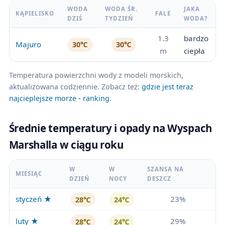
WODA
WODA ŚR.
JAKA
KĄPIELISKO
FALE
DZIŚ
TYDZIEŃ
WODA?
1.3
bardzo
Majuro
30℃
30℃
m
ciepła
Temperatura powierzchni wody z modeli morskich,
aktualizowana codziennie. Zobacz też:
gdzie jest teraz
najcieplejsze morze - ranking
.
Średnie temperatury i opady na Wyspach
Marshalla w ciągu roku
W
W
SZANSA NA
MIESIĄC
DZIEŃ
NOCY
DESZCZ
styczeń ★
23%
28℃
24℃
luty ★
29%
28℃
24℃