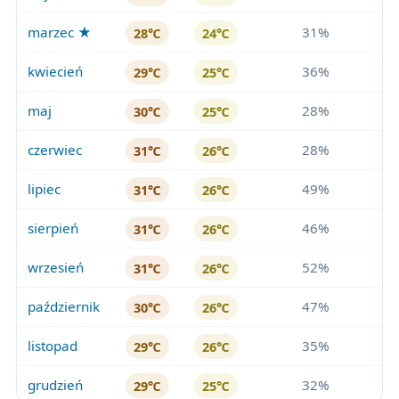
marzec ★
31%
28℃
24℃
kwiecień
36%
29℃
25℃
maj
28%
30℃
25℃
czerwiec
28%
31℃
26℃
lipiec
49%
31℃
26℃
sierpień
46%
31℃
26℃
wrzesień
52%
31℃
26℃
październik
47%
30℃
26℃
listopad
35%
29℃
26℃
grudzień
32%
29℃
25℃