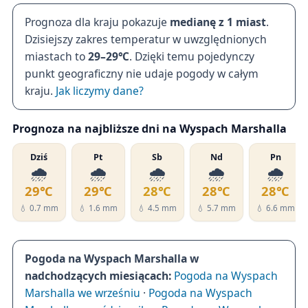
Prognoza dla kraju pokazuje
medianę z 1 miast
.
Dzisiejszy zakres temperatur w uwzględnionych
miastach to
29–29℃
. Dzięki temu pojedynczy
punkt geograficzny nie udaje pogody w całym
kraju.
Jak liczymy dane?
Prognoza na najbliższe dni na Wyspach Marshalla
Dziś
Pt
Sb
Nd
Pn
🌧️
🌧️
🌧️
🌧️
🌧️
29℃
29℃
28℃
28℃
28℃
💧 0.7 mm
💧 1.6 mm
💧 4.5 mm
💧 5.7 mm
💧 6.6 mm
Pogoda na Wyspach Marshalla w
nadchodzących miesiącach:
Pogoda na Wyspach
Marshalla we wrześniu
·
Pogoda na Wyspach