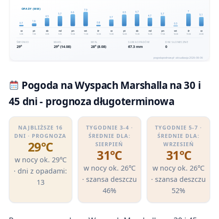
Pogoda na Wyspach Marshalla na 30 i
45 dni - prognoza długoterminowa
NAJBLIŻSZE 16
TYGODNIE 3-4 ·
TYGODNIE 5-7 ·
DNI · PROGNOZA
ŚREDNIE DLA:
ŚREDNIE DLA:
29℃
SIERPIEŃ
WRZESIEŃ
31℃
31℃
w nocy ok. 29℃
w nocy ok. 26℃
w nocy ok. 26℃
· dni z opadami:
· szansa deszczu
· szansa deszczu
13
46%
52%