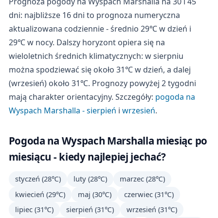
Prognoza pogody na Wyspach Marshalla na 30 i 45
dni: najbliższe 16 dni to prognoza numeryczna
aktualizowana codziennie - średnio 29℃ w dzień i
29℃ w nocy. Dalszy horyzont opiera się na
wieloletnich średnich klimatycznych: w sierpniu
można spodziewać się około 31℃ w dzień, a dalej
(wrzesień) około 31℃. Prognozy powyżej 2 tygodni
mają charakter orientacyjny. Szczegóły:
pogoda na
Wyspach Marshalla - sierpień
i
wrzesień
.
Pogoda na Wyspach Marshalla miesiąc po
miesiącu - kiedy najlepiej jechać?
styczeń (28℃)
luty (28℃)
marzec (28℃)
kwiecień (29℃)
maj (30℃)
czerwiec (31℃)
lipiec (31℃)
sierpień (31℃)
wrzesień (31℃)