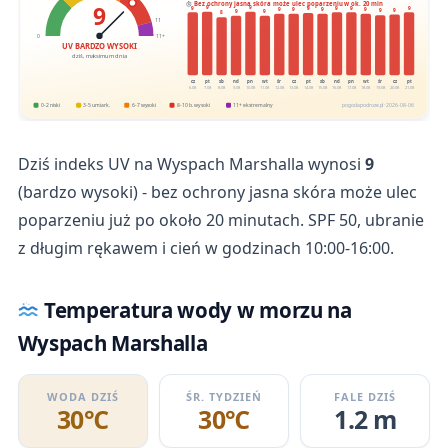
9
Bez ochrony jasna skóra może ulec poparzeniu w ok. 20 min
9
9
9
9
9
9
9
9
9
9
9
9
9
9
9
8
11
0
11+
UV BARDZO WYSOKI
dziś, maksimum dnia
cz
pt
sb
nd
pn
wt
śr
cz
pt
sb
nd
pn
wt
śr
cz
pt
6.08
7.08
8.08
9.08
10.08
11.08
12.08
13.08
14.08
15.08
16.08
17.08
18.08
19.08
20.08
21.08
0-2 niski
3-5 umiark.
6-7 wysoki
8-10 b. wysoki
11+ ekstremalny
pogodapodroze.pl · 2026-08-06
Dziś indeks UV na Wyspach Marshalla wynosi
9
(bardzo wysoki) - bez ochrony jasna skóra może ulec
poparzeniu już po około 20 minutach. SPF 50, ubranie
z długim rękawem i cień w godzinach 10:00-16:00.
Temperatura wody w morzu na
Wyspach Marshalla
WODA DZIŚ
ŚR. TYDZIEŃ
FALE DZIŚ
30℃
30℃
1.2 m