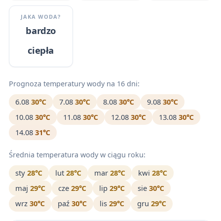
JAKA WODA?
bardzo
ciepła
Prognoza temperatury wody na 16 dni:
6.08
30℃
7.08
30℃
8.08
30℃
9.08
30℃
10.08
30℃
11.08
30℃
12.08
30℃
13.08
30℃
14.08
31℃
Średnia temperatura wody w ciągu roku:
sty
28℃
lut
28℃
mar
28℃
kwi
28℃
maj
29℃
cze
29℃
lip
29℃
sie
30℃
wrz
30℃
paź
30℃
lis
29℃
gru
29℃