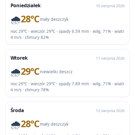
Poniedziałek
10 sierpnia 2026
🌧️
28℃
mały deszczyk
noc 29℃ · wieczór 29℃ · opady 6.59 mm · wilg. 71% · wiatr
4 m/s · chmury 82%
Wtorek
11 sierpnia 2026
🌧️
29℃
niewielki deszcz
noc 29℃ · wieczór 29℃ · opady 7.89 mm · wilg. 71% · wiatr
4 m/s · chmury 78%
Środa
12 sierpnia 2026
🌧️
28℃
mały deszczyk