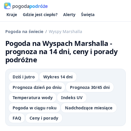
pogoda
podróże
Kraje
Gdzie jest ciepło?
Alerty
Święta
Pogoda na świecie
Wyspy Marshalla
Pogoda na Wyspach Marshalla -
prognoza na 14 dni, ceny i porady
podróżne
Dziś i jutro
Wykres 14 dni
Prognoza dzień po dniu
Prognoza 30/45 dni
Temperatura wody
Indeks UV
Pogoda w ciągu roku
Nadchodzące miesiące
FAQ
Ceny i porady