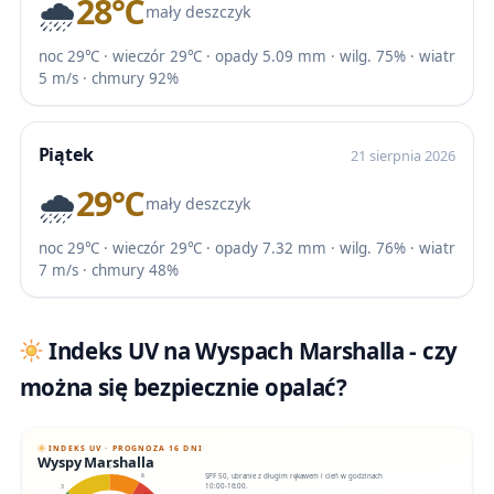
🌧️
28℃
mały deszczyk
noc 29℃ · wieczór 29℃ · opady 5.09 mm · wilg. 75% · wiatr
5 m/s · chmury 92%
Piątek
21 sierpnia 2026
🌧️
29℃
mały deszczyk
noc 29℃ · wieczór 29℃ · opady 7.32 mm · wilg. 76% · wiatr
7 m/s · chmury 48%
Indeks UV na Wyspach Marshalla - czy
można się bezpiecznie opalać?
INDEKS UV · PROGNOZA 16 DNI
Wyspy Marshalla
6
SPF 50, ubranie z długim rękawem i cień w godzinach
8
10:00-16:00.
3