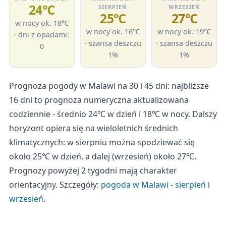
24℃
SIERPIEŃ
WRZESIEŃ
25℃
27℃
w nocy ok. 18℃
w nocy ok. 16℃
w nocy ok. 19℃
· dni z opadami:
· szansa deszczu
· szansa deszczu
0
1%
1%
Prognoza pogody w Malawi na 30 i 45 dni: najbliższe
16 dni to prognoza numeryczna aktualizowana
codziennie - średnio 24℃ w dzień i 18℃ w nocy. Dalszy
horyzont opiera się na wieloletnich średnich
klimatycznych: w sierpniu można spodziewać się
około 25℃ w dzień, a dalej (wrzesień) około 27℃.
Prognozy powyżej 2 tygodni mają charakter
orientacyjny. Szczegóły:
pogoda w Malawi - sierpień
i
wrzesień
.