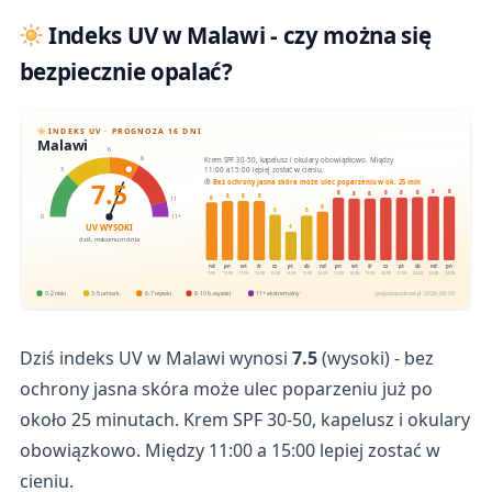
Indeks UV w Malawi - czy można się
bezpiecznie opalać?
INDEKS UV · PROGNOZA 16 DNI
Malawi
6
Krem SPF 30-50, kapelusz i okulary obowiązkowo. Między
8
11:00 a 15:00 lepiej zostać w cieniu.
3
7.5
Bez ochrony jasna skóra może ulec poparzeniu w ok. 25 min
8
8
8
8
8
8
8
8
8
8
8
8
11
6
6
6
0
11+
UV WYSOKI
4
dziś, maksimum dnia
nd
pn
wt
śr
cz
pt
sb
nd
pn
wt
śr
cz
pt
sb
nd
pn
9.08
10.08
11.08
12.08
13.08
14.08
15.08
16.08
17.08
18.08
19.08
20.08
21.08
22.08
23.08
24.08
0-2 niski
3-5 umiark.
6-7 wysoki
8-10 b. wysoki
11+ ekstremalny
pogodapodroze.pl · 2026-08-09
Dziś indeks UV w Malawi wynosi
7.5
(wysoki) - bez
ochrony jasna skóra może ulec poparzeniu już po
około 25 minutach. Krem SPF 30-50, kapelusz i okulary
obowiązkowo. Między 11:00 a 15:00 lepiej zostać w
cieniu.