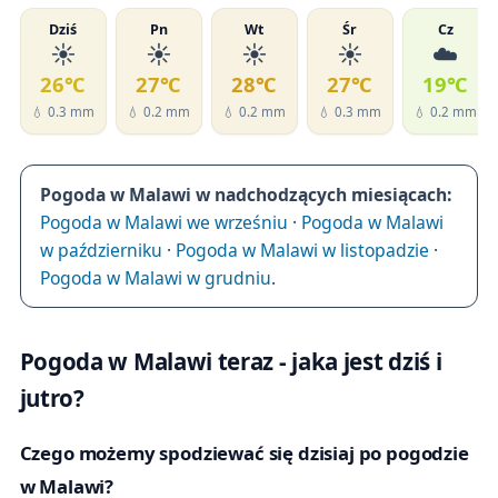
Dziś
Pn
Wt
Śr
Cz
☀️
☀️
☀️
☀️
☁️
26℃
27℃
28℃
27℃
19℃
💧 0.3 mm
💧 0.2 mm
💧 0.2 mm
💧 0.3 mm
💧 0.2 mm
Pogoda w Malawi w nadchodzących miesiącach:
Pogoda w Malawi we wrześniu
·
Pogoda w Malawi
w październiku
·
Pogoda w Malawi w listopadzie
·
Pogoda w Malawi w grudniu
.
Pogoda w Malawi teraz - jaka jest dziś i
jutro?
Czego możemy spodziewać się dzisiaj po pogodzie
w Malawi?