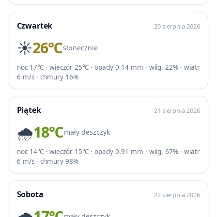
Czwartek
20 sierpnia 2026
☀️
26℃
słonecznie
noc 17℃ · wieczór 25℃ · opady 0.14 mm · wilg. 22% · wiatr
6 m/s · chmury 16%
Piątek
21 sierpnia 2026
🌧️
18℃
mały deszczyk
noc 14℃ · wieczór 15℃ · opady 0.91 mm · wilg. 67% · wiatr
6 m/s · chmury 98%
Sobota
22 sierpnia 2026
🌧️
17℃
mały deszczyk