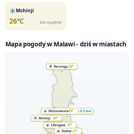
☀️
Mchinji
26℃
bez opadów
Mapa pogody w Malawi - dziś w miastach
☀️
Karonga
26°
☀️
Nkhotakota
26°
💧
0.3 mm
☀️
Mchinji
26°
☀️
Lilongwe
25°
☀️
Dedza
21°