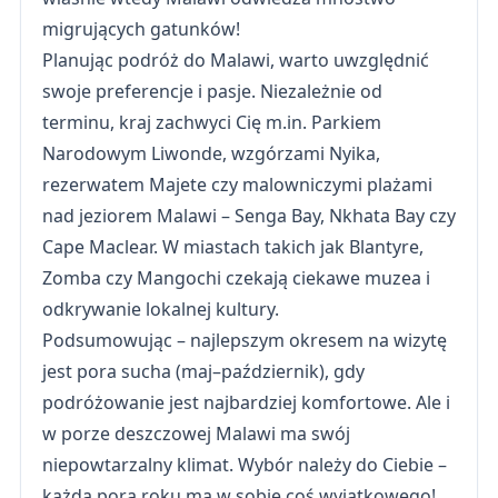
migrujących gatunków!
Planując podróż do Malawi, warto uwzględnić
swoje preferencje i pasje. Niezależnie od
terminu, kraj zachwyci Cię m.in. Parkiem
Narodowym Liwonde, wzgórzami Nyika,
rezerwatem Majete czy malowniczymi plażami
nad jeziorem Malawi – Senga Bay, Nkhata Bay czy
Cape Maclear. W miastach takich jak Blantyre,
Zomba czy Mangochi czekają ciekawe muzea i
odkrywanie lokalnej kultury.
Podsumowując – najlepszym okresem na wizytę
jest pora sucha (maj–październik), gdy
podróżowanie jest najbardziej komfortowe. Ale i
w porze deszczowej Malawi ma swój
niepowtarzalny klimat. Wybór należy do Ciebie –
każda pora roku ma w sobie coś wyjątkowego!