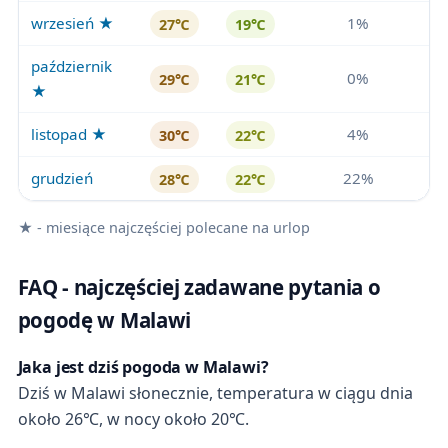
wrzesień ★
1%
27℃
19℃
październik
0%
29℃
21℃
★
listopad ★
4%
30℃
22℃
grudzień
22%
28℃
22℃
★ - miesiące najczęściej polecane na urlop
FAQ - najczęściej zadawane pytania o
pogodę w Malawi
Jaka jest dziś pogoda w Malawi?
Dziś w Malawi słonecznie, temperatura w ciągu dnia
około 26℃, w nocy około 20℃.