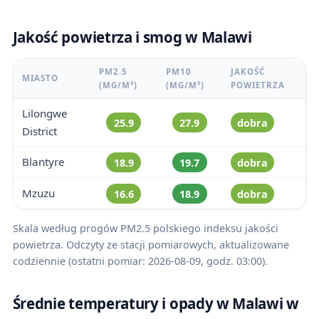
Jakość powietrza i smog w Malawi
PM2.5
PM10
JAKOŚĆ
MIASTO
(ΜG/M³)
(ΜG/M³)
POWIETRZA
Lilongwe
25.9
27.9
dobra
District
Blantyre
18.9
19.7
dobra
Mzuzu
16.6
18.9
dobra
Skala według progów PM2.5 polskiego indeksu jakości
powietrza. Odczyty ze stacji pomiarowych, aktualizowane
codziennie (ostatni pomiar: 2026-08-09, godz. 03:00).
Średnie temperatury i opady w Malawi w