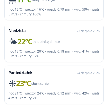
noc 12℃ · wieczór 16℃ · opady 0.79 mm · wilg. 59% · wiatr
5 m/s · chmury 100%
Niedziela
23 sierpnia 2026
🌤️
22℃
ociupinkę chmur
noc 13℃ · wieczór 20℃ · opady 0.18 mm · wilg. 41% · wiatr
5 m/s · chmury 32%
Poniedziałek
24 sierpnia 2026
☀️
23℃
słonecznie
noc 21℃ · wieczór 24℃ · opady 0.12 mm · wilg. 42% · wiatr
4 m/s · chmury 7%