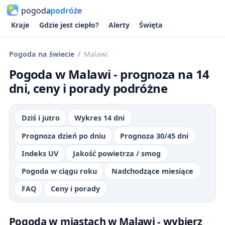
pogoda
podróże
Kraje
Gdzie jest ciepło?
Alerty
Święta
Pogoda na świecie
Malawi
Pogoda w Malawi - prognoza na 14
dni, ceny i porady podróżne
Dziś i jutro
Wykres 14 dni
Prognoza dzień po dniu
Prognoza 30/45 dni
Indeks UV
Jakość powietrza / smog
Pogoda w ciągu roku
Nadchodzące miesiące
FAQ
Ceny i porady
Pogoda w miastach w Malawi - wybierz