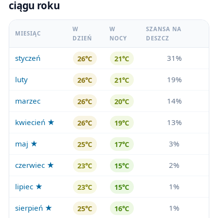
ciągu roku
W
W
SZANSA NA
MIESIĄC
DZIEŃ
NOCY
DESZCZ
styczeń
31%
26℃
21℃
luty
19%
26℃
21℃
marzec
14%
26℃
20℃
kwiecień ★
13%
26℃
19℃
maj ★
3%
25℃
17℃
czerwiec ★
2%
23℃
15℃
lipiec ★
1%
23℃
15℃
sierpień ★
1%
25℃
16℃