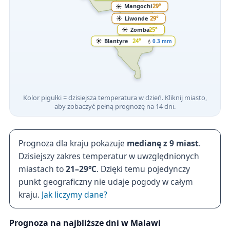
☀️
Mangochi
29°
☀️
Liwonde
29°
☀️
Zomba
25°
☀️
Blantyre
24°
💧
0.3 mm
Kolor pigułki = dzisiejsza temperatura w dzień. Kliknij miasto,
aby zobaczyć pełną prognozę na 14 dni.
Prognoza dla kraju pokazuje
medianę z 9 miast
.
Dzisiejszy zakres temperatur w uwzględnionych
miastach to
21–29℃
. Dzięki temu pojedynczy
punkt geograficzny nie udaje pogody w całym
kraju.
Jak liczymy dane?
Prognoza na najbliższe dni w Malawi