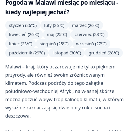
Pogoda w Malawi miesiąc po miesiącu -
kiedy najlepiej jechać?
styczeń (26℃)
luty (26℃)
marzec (26℃)
kwiecień (26℃)
maj (25℃)
czerwiec (23℃)
lipiec (23℃)
sierpień (25℃)
wrzesień (27℃)
październik (29℃)
listopad (30℃)
grudzień (28℃)
Malawi – kraj, który oczarowuje nie tylko pięknem
przyrody, ale również swoim zróżnicowanym
klimatem. Podczas podróży do tego zakątka
południowo-wschodniej Afryki, na własnej skórze
można poczuć wpływ tropikalnego klimatu, w którym
wyraźnie zaznaczają się dwie pory roku: sucha i
deszczowa.