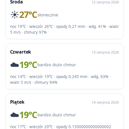
Środa
12 sierpnia 2026
☀️
27℃
słonecznie
noc 19℃ · wieczór 26℃ · opady 0.27 mm · wilg. 41% · wiatr
5 m/s · chmury 97%
Czwartek
13 sierpnia 2026
☁️
19℃
bardzo dużo chmur
noc 14℃ · wieczór 19℃ · opady 0.245 mm · wilg. 63% ·
wiatr 5 m/s · chmury 94%
Piątek
14 sierpnia 2026
☁️
19℃
bardzo dużo chmur
noc 17℃ · wieczór 20℃ · opady 0.15000000000000002