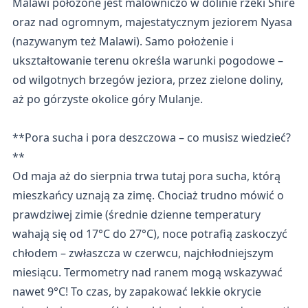
Malawi położone jest malowniczo w dolinie rzeki Shire
oraz nad ogromnym, majestatycznym jeziorem Nyasa
(nazywanym też Malawi). Samo położenie i
ukształtowanie terenu określa warunki pogodowe –
od wilgotnych brzegów jeziora, przez zielone doliny,
aż po górzyste okolice góry Mulanje.
**Pora sucha i pora deszczowa – co musisz wiedzieć?
**
Od maja aż do sierpnia trwa tutaj pora sucha, którą
mieszkańcy uznają za zimę. Chociaż trudno mówić o
prawdziwej zimie (średnie dzienne temperatury
wahają się od 17°C do 27°C), noce potrafią zaskoczyć
chłodem – zwłaszcza w czerwcu, najchłodniejszym
miesiącu. Termometry nad ranem mogą wskazywać
nawet 9°C! To czas, by zapakować lekkie okrycie